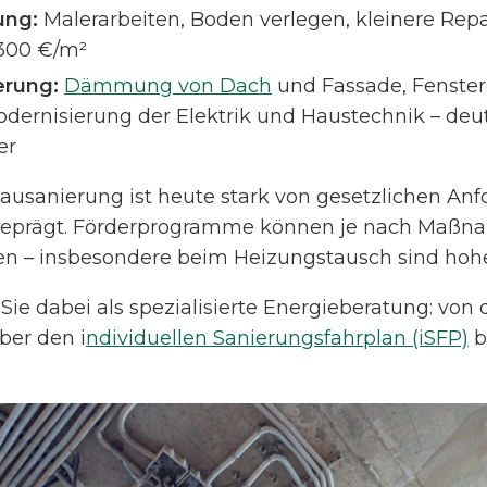
ung:
Malerarbeiten, Boden verlegen, kleinere Repa
–300 €/m²
erung:
Dämmung von Dach
und Fassade, Fenste
dernisierung der Elektrik und Haustechnik – deu
er
bausanierung ist heute stark von gesetzlichen An
prägt. Förderprogramme können je nach Maßnah
en – insbesondere beim Heizungstausch sind hoh
ie dabei als spezialisierte Energieberatung: von 
er den i
ndividuellen Sanierungsfahrplan (iSFP)
b