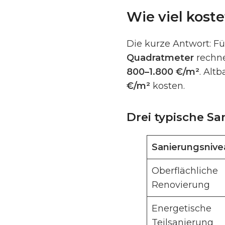
Wie viel kost
Die kurze Antwort: F
Quadratmeter
rechne
800–1.800 €/m²
. Alt
€/m²
kosten.
Drei typische S
Sanierungsnive
Oberflächliche
Renovierung
Energetische
Teilsanierung