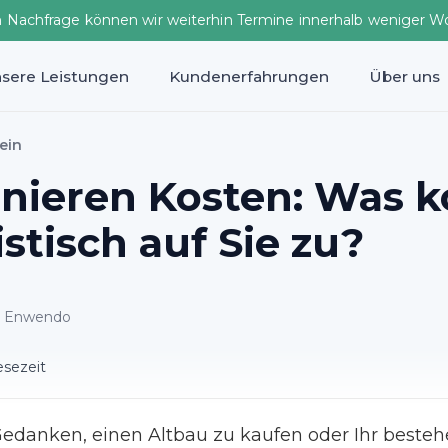
n Nachfrage können wir weiterhin Termine innerhalb weniger W
sere Leistungen
Kundenerfahrungen
Über uns
ein
anieren Kosten: Was
istisch auf Sie zu?
ei Enwendo
esezeit
Gedanken, einen Altbau zu kaufen oder Ihr beste