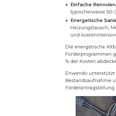
Einfache Renovier
typischerweise 50
Energetische Sani
Heizungstausch, Mo
und kostenintensiv
Die energetische Alt
Förderprogrammen ge
% der Kosten abdeck
Enwendo unterstützt S
Bestandsaufnahme üb
Förderantragstellung.