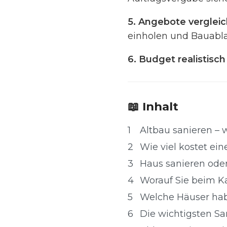
5. Angebote vergle
einholen und Bauabla
6. Budget realistisch
📖 Inhalt
1
Altbau sanieren – 
2
Wie viel kostet ei
3
Haus sanieren ode
4
Worauf Sie beim Ka
5
Welche Häuser hab
6
Die wichtigsten S