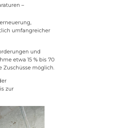
raturen –
rerneuerung,
tlich umfangreicher
forderungen und
me etwa 15 % bis 70
e Zuschüsse möglich.
der
is zur