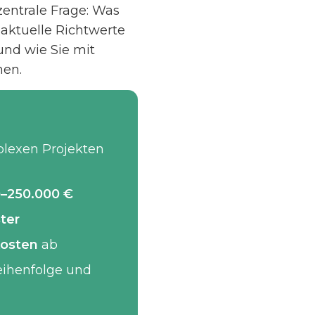
 zentrale Frage: Was
 aktuelle Richtwerte
nd wie Sie mit
nen.
plexen Projekten
0–250.000 €
ter
Kosten
ab
eihenfolge und