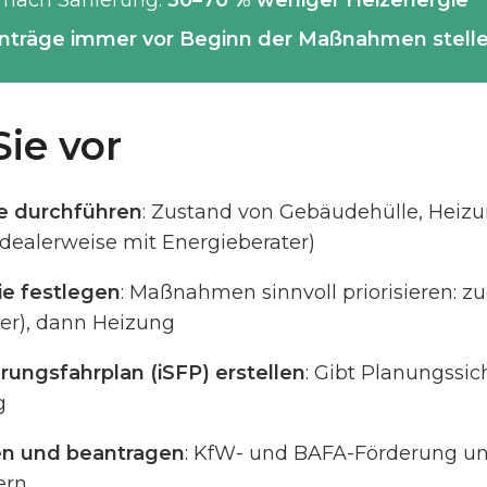
 nach Sanierung:
30–70 % weniger Heizenergie
nträge immer vor Beginn der Maßnahmen stell
ie vor
e durchführen
: Zustand von Gebäudehülle, Heizu
idealerweise mit Energieberater)
ie festlegen
: Maßnahmen sinnvoll priorisieren: z
ter), dann Heizung
erungsfahrplan (iSFP) erstellen
: Gibt Planungssic
g
fen und beantragen
: KfW- und BAFA-Förderung un
ern