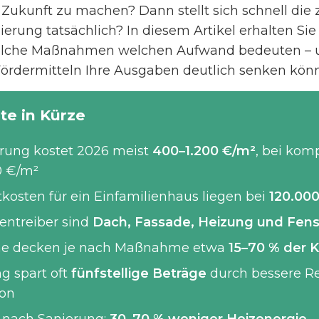
ie Zukunft zu machen? Dann stellt sich schnell die
ierung tatsächlich? In diesem Artikel erhalten Sie
 welche Maßnahmen welchen Aufwand bedeuten – u
ördermitteln Ihre Ausgaben deutlich senken kön
te in Kürze
erung kostet 2026 meist
400–1.200 €/m²
, bei kom
0 €/m²
osten für ein Einfamilienhaus liegen bei
120.00
entreiber sind
Dach, Fassade, Heizung und Fens
e decken je nach Maßnahme etwa
15–70 % der 
g spart oft
fünfstellige Beträge
durch bessere R
ion