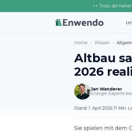
++ Trotz der hohe
Un
Home
›
Wissen
›
Allgem
Altbau s
2026 real
Jan Wanderer
Energie-Experte b
Stand:
1. April 2026
•
11 Min. L
Sie spielen mit dem 