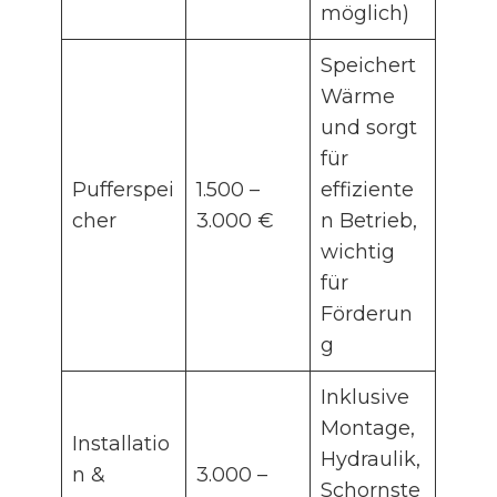
möglich)
Speichert
Wärme
und sorgt
für
Pufferspei
1.500 –
effiziente
cher
3.000 €
n Betrieb,
wichtig
für
Förderun
g
Inklusive
Montage,
Installatio
Hydraulik,
n &
3.000 –
Schornste