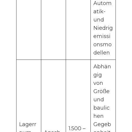
Autom
atik-
und
Niedrig
emissi
onsmo
dellen
Abhän
gig
von
Größe
und
baulic
hen
Lagerr
Gegeb
1.500 –