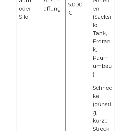
aum
Ansch
enheit
5.000
oder
affung
en
€
Silo
(Sacksi
lo,
Tank,
Erdtan
k,
Raum
umbau
)
Schnec
ke
(günsti
g,
kurze
Streck