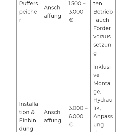
Puffers
1.500 –
ten
Ansch
peiche
3.000
Betrieb
affung
r
€
, auch
Förder
voraus
setzun
g
Inklusi
ve
Monta
ge,
Hydrau
Installa
3.000 –
lik,
tion &
Ansch
6.000
Anpass
Einbin
affung
€
ung
dung