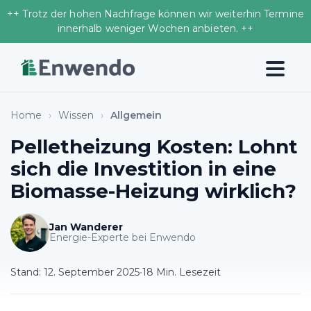
++ Trotz der hohen Nachfrage können wir weiterhin Termine
innerhalb weniger Wochen anbieten. ++
Home
›
Wissen
›
Allgemein
Pelletheizung Kosten: Lohnt
sich die Investition in eine
Biomasse-Heizung wirklich?
Jan Wanderer
Energie-Experte bei Enwendo
Stand:
12. September 2025
•
18 Min. Lesezeit