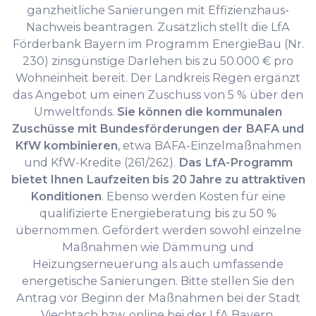
ganzheitliche Sanierungen mit Effizienzhaus-
Nachweis beantragen. Zusätzlich stellt die LfA
Förderbank Bayern im Programm EnergieBau (Nr.
230) zinsgünstige Darlehen bis zu 50.000 € pro
Wohneinheit bereit. Der Landkreis Regen ergänzt
das Angebot um einen Zuschuss von 5 % über den
Umweltfonds.
Sie können die kommunalen
Zuschüsse mit Bundesförderungen der BAFA und
KfW kombinieren
, etwa BAFA-Einzelmaßnahmen
und KfW-Kredite (261/262).
Das LfA-Programm
bietet Ihnen Laufzeiten bis 20 Jahre zu attraktiven
Konditionen
. Ebenso werden Kosten für eine
qualifizierte Energieberatung bis zu 50 %
übernommen. Gefördert werden sowohl einzelne
Maßnahmen wie Dämmung und
Heizungserneuerung als auch umfassende
energetische Sanierungen. Bitte stellen Sie den
Antrag vor Beginn der Maßnahmen bei der Stadt
Viechtach bzw. online bei der LfA Bayern.