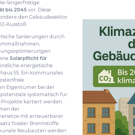
ie längerfristige
ät bis 2045
vor. Diese
esondere den Gebäudesektor
O2-Ausstoß.
ische Sanierungen durch
ämmmaßnahmen,
zungsoptimierungen
 eine
Solarpflicht für
indliche energetische
zhaus 55. Ein kommunales
stenfreie
en Eigentümer bei der
otenziale systematisch für
Projekte kartiert werden.
men der
enetze mit erneuerbarer
atz fossiler Brennstoffe
ommunale Neubauten werden