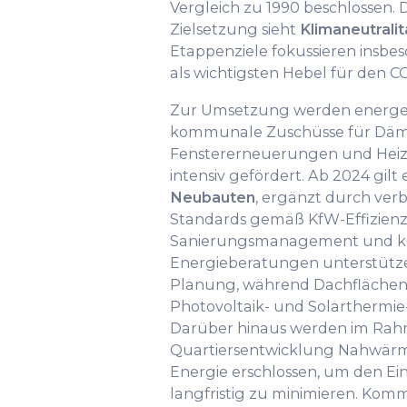
Vergleich zu 1990 beschlossen. D
Zielsetzung sieht
Klimaneutralit
Etappenziele fokussieren insb
als wichtigsten Hebel für den C
Zur Umsetzung werden energet
kommunale Zuschüsse für D
Fenstererneuerungen und Hei
intensiv gefördert. Ab 2024 gilt
Neubauten
, ergänzt durch verb
Standards gemäß KfW-Effizien
Sanierungsmanagement und ko
Energieberatungen unterstütz
Planung, während Dachflächenp
Photovoltaik- und Solarthermie-
Darüber hinaus werden im Rah
Quartiersentwicklung Nahwärm
Energie erschlossen, um den Eins
langfristig zu minimieren. K