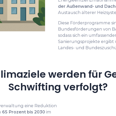
Energieeffizienzmaßnahm
der Außenwand- und Da
Austausch älterer Heizsyst
Diese Förderprogramme sin
Bundesförderungen von BA
sodass sich ein umfassend
Sanierungsprojekte ergibt 
Landes- und Bundeszuschü
limaziele werden für G
Schwifting verfolgt?
everwaltung eine Reduktion
m
65 Prozent bis 2030
im