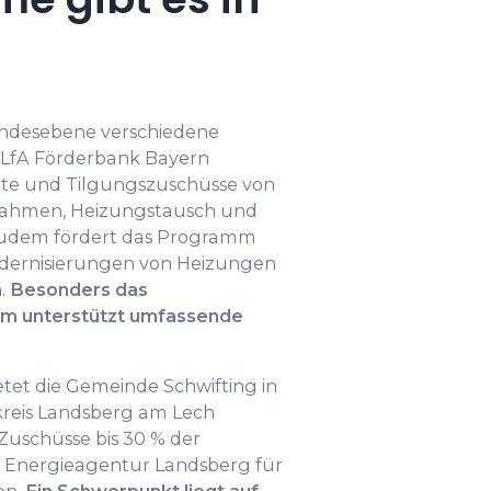
Landesebene verschiedene
e LfA Förderbank Bayern
ite und Tilgungszuschüsse von
nahmen, Heizungstausch und
 Zudem fördert das Programm
ernisierungen von Heizungen
n.
Besonders das
 unterstützt umfassende
et die Gemeinde Schwifting in
reis Landsberg am Lech
uschüsse bis 30 % der
 Energieagentur Landsberg für