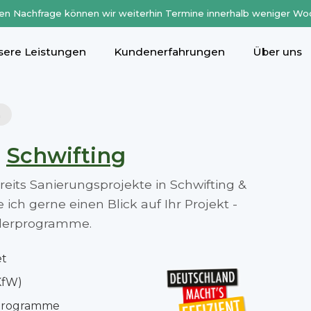
en Nachfrage können wir weiterhin Termine innerhalb weniger Wo
sere Leistungen
Kundenerfahrungen
Über uns
h
n
Schwifting
ereits Sanierungsprojekte in Schwifting &
ch gerne einen Blick auf Ihr Projekt -
rderprogramme.
et
KfW)
rprogramme