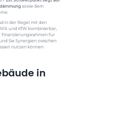
en.
Ein Schwerpunkt liegt auf
chdämmung
sowie dem
eme.
d in der Regel mit den
FA und KfW kombinierbar,
er Finanzierungsrahmen für
und Sie Synergien zwischen
ssen nutzen können.
ebäude in