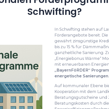
Schwifting?
In Schwifting stehen auf 
Förderangebote bereit. Di
gewährt zinsgünstige Kred
bis zu 15 % für Dämmmaß
ganzheitliche Sanierung.
„Energiebonus Wärme“ Mod
mit erneuerbaren Energie
„BayernFöRDER“ Programm
energetische Sanierungen
.
Auf kommunaler Ebene biet
Kooperation mit dem Landk
Beratungsgutscheine und Z
Beratungskosten durch die