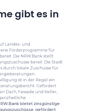
e gibt es in
auf Landes- und
ene Förderprogramme für
ereit. Die NRW.Bank stellt
ngszuschüsse bereit. Die Stadt
s durch lokale Zuschüsse für
rgieberatungen.
lligung ist in der Regel ein
eberatungsbericht. Gefördert
Dach, Fassade und Keller,
ganzheitliche
RW.Bank bietet zinsgünstige
ilgungszuschüsse
,
gefördert