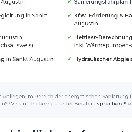
 Augustin
Sanierungsfahrplan (
gleitung
in Sankt
KfW-Förderung & Ba
Augustin
Augustin
Heizlast-Berechnun
uchsausweis)
inkl. Wärmepumpen-
ng
in Sankt Augustin
Hydraulischer Abglei
 Anliegen im Bereich der energetischen Sanierung fü
n? Wir sind Ihr kompetenter Berater -
sprechen Sie