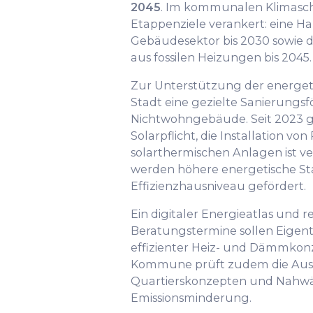
2045
. Im kommunalen Klimasc
Etappenziele verankert: eine H
Gebäudesektor bis 2030 sowie d
aus fossilen Heizungen bis 2045.
Zur Unterstützung der energeti
Stadt eine gezielte Sanierung
Nichtwohngebäude. Seit 2023 gi
Solarpflicht, die Installation vo
solarthermischen Anlagen ist v
werden höhere energetische S
Effizienzhausniveau gefördert.
Ein digitaler Energieatlas und 
Beratungstermine sollen Eigen
effizienter Heiz- und Dämmkonz
Kommune prüft zudem die Aus
Quartierskonzepten und Nahwä
Emissionsminderung.