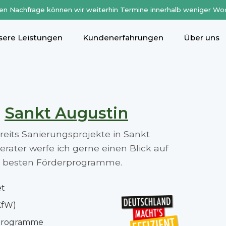
en Nachfrage können wir weiterhin Termine innerhalb weniger Wo
sere Leistungen
Kundenerfahrungen
Über uns
n
Sankt Augustin
ereits Sanierungsprojekte in Sankt
ater werfe ich gerne einen Blick auf
die besten Förderprogramme.
et
KfW)
rprogramme