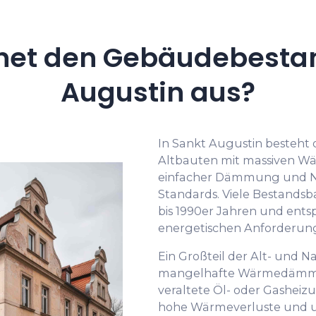
net den Gebäudebestan
Augustin aus?
In Sankt Augustin besteht
Altbauten mit massiven W
einfacher Dämmung und N
Standards. Viele Bestands
bis 1990er Jahren und ents
energetischen Anforderun
Ein Großteil der Alt- und 
mangelhafte Wärmedämmun
veraltete Öl- oder Gashei
hohe Wärmeverluste und u