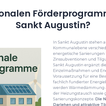
onalen Förderprogramm
Sankt Augustin?
In Sankt Augustin stehen 
Kommunalebene verschied
energetische Sanierungen b
Zinssubventionen und Tilgu
Sankt Augustin ergänzt die
Einzelmaßnahmen und Ene
Voraussetzung für eine Bewi
fachlich fundierter Energi
werden Wärmedämmung an 
der Heizungstausch sowie 
Sanierungskonzepte.
Die N
Darlehen und attraktive T