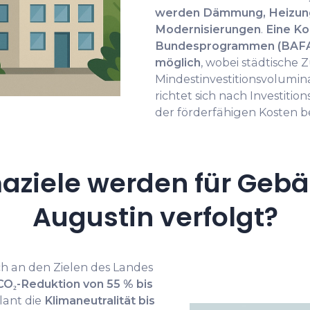
werden Dämmung, Heizun
Modernisierungen
.
Eine Ko
Bundesprogrammen (BAFA, 
möglich
, wobei städtische 
Mindestinvestitionsvolumin
richtet sich nach Investiti
der förderfähigen Kosten b
aziele werden für Gebä
Augustin verfolgt?
ch an den Zielen des Landes
CO₂-Reduktion von 55 % bis
lant die
Klimaneutralität bis