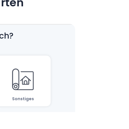
arten