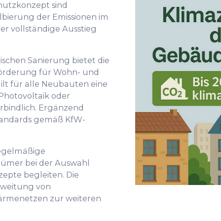
hutzkonzept sind
albierung der Emissionen im
er vollständige Ausstieg
schen Sanierung bietet die
sförderung für Wohn- und
lt für alle Neubauten eine
n Photovoltaik oder
erbindlich. Ergänzend
tandards gemäß KfW-
regelmäßige
tümer bei der Auswahl
epte begleiten. Die
weitung von
rmenetzen zur weiteren