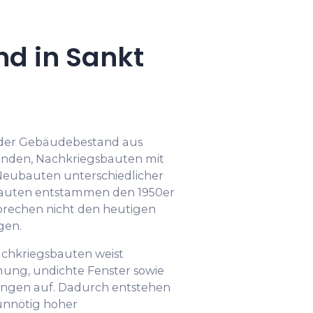
d in Sankt
 der Gebäudebestand aus
änden, Nachkriegsbauten mit
eubauten unterschiedlicher
bauten entstammen den 1950er
prechen nicht den heutigen
gen.
Nachkriegsbauten weist
g, undichte Fenster sowie
zungen auf. Dadurch entstehen
nnötig hoher