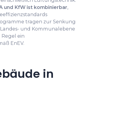
einschließlich Lüftungstechnik.
A und KfW ist kombinierbar
,
ieeffizienzstandards
Programme tragen zur Senkung
f Landes- und Kommunalebene
r Regel ein
mäß EnEV.
ebäude in