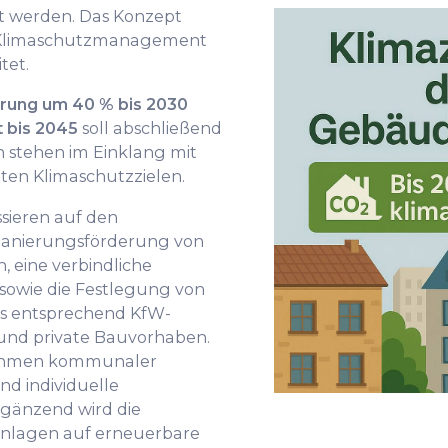
ert werden. Das Konzept
m Klimaschutzmanagement
tet.
rung um 40 % bis 2030
t bis 2045
soll abschließend
n stehen im Einklang mit
ten Klimaschutzzielen.
ieren auf den
Sanierungsförderung von
n, eine verbindliche
 sowie die Festlegung von
s entsprechend KfW-
e und private Bauvorhaben.
ahmen kommunaler
d individuelle
rgänzend wird die
nlagen auf erneuerbare