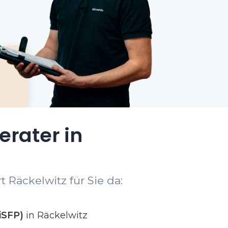
erater in
 Räckelwitz für Sie da:
iSFP)
in Räckelwitz