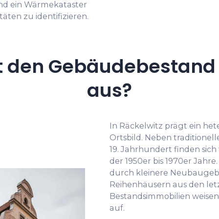
und ein Wärmekataster
äten zu identifizieren.
t den Gebäudebestand i
aus?
In Räckelwitz prägt ein h
Ortsbild. Neben tradition
19. Jahrhundert finden sic
der 1950er bis 1970er Jahr
durch kleinere Neubaugebi
Reihenhäusern aus den letz
Bestandsimmobilien weisen 
auf.