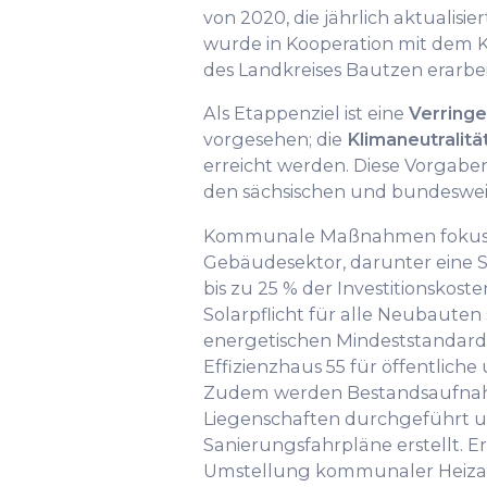
von 2020, die jährlich aktualisi
wurde in Kooperation mit de
des Landkreises Bautzen erarbei
Als Etappenziel ist eine
Verringe
vorgesehen; die
Klimaneutralitä
erreicht werden. Diese Vorgabe
den sächsischen und bundeswei
Kommunale Maßnahmen fokuss
Gebäudesektor, darunter eine 
bis zu 25 % der Investitionskoste
Solarpflicht für alle Neubauten
energetischen Mindeststandard
Effizienzhaus 55 für öffentlich
Zudem werden Bestandsaufn
Liegenschaften durchgeführt un
Sanierungsfahrpläne erstellt. E
Umstellung kommunaler Heiza