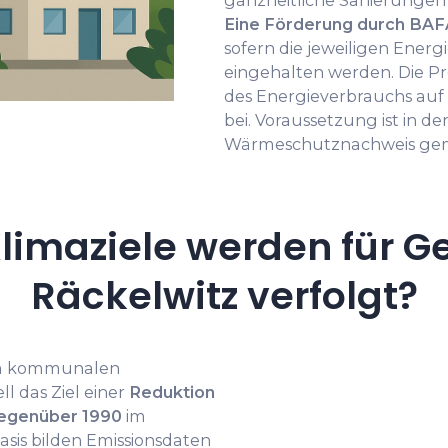
ganzheitliche Sanierungen 
Eine Förderung durch BAF
sofern die jeweiligen Energ
eingehalten werden. Die 
des Energieverbrauchs au
bei. Voraussetzung ist in de
Wärmeschutznachweis ge
limaziele werden für G
Räckelwitz verfolgt?
im kommunalen
l das Ziel einer
Reduktion
gegenüber 1990
im
asis bilden Emissionsdaten