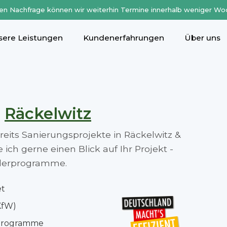
en Nachfrage können wir weiterhin Termine innerhalb weniger Wo
sere Leistungen
Kundenerfahrungen
Über uns
n
Räckelwitz
ereits Sanierungsprojekte in Räckelwitz &
ch gerne einen Blick auf Ihr Projekt -
rderprogramme.
et
KfW)
rprogramme