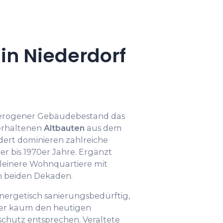
n Niederdorf
eterogener Gebäudebestand das
 erhaltenen
Altbauten
aus dem
dert dominieren zahlreiche
r bis 1970er Jahre. Ergänzt
leinere Wohnquartiere mit
n beiden Dekaden.
energetisch sanierungsbedürftig,
her kaum den heutigen
hutz entsprechen. Veraltete