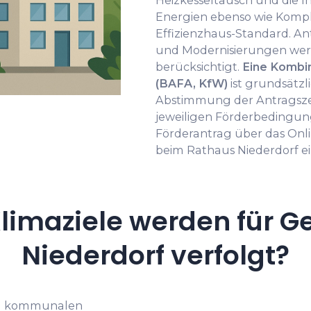
Heizkesseltausch und die I
Energien ebenso wie Komp
Effizienzhaus-Standard. A
und Modernisierungen we
berücksichtigt.
Eine Kombi
(BAFA, KfW)
ist grundsätzl
Abstimmung der Antragsze
jeweiligen Förderbedingun
Förderantrag über das Onli
beim Rathaus Niederdorf ei
limaziele werden für G
Niederdorf verfolgt?
im kommunalen