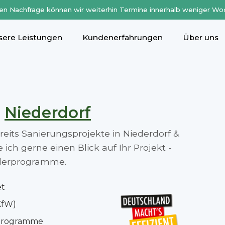
en Nachfrage können wir weiterhin Termine innerhalb weniger Wo
sere Leistungen
Kundenerfahrungen
Über uns
n
Niederdorf
ereits Sanierungsprojekte in Niederdorf &
ch gerne einen Blick auf Ihr Projekt -
rderprogramme.
et
KfW)
rprogramme