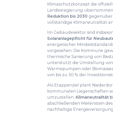
Klimaschutzkonzept die offiziell
Landesregierung übernommen 
Reduktion bis 2030
gegenüber 1
vollständige Klimaneutralität a
Im Gebäudesektor sind insbeson
Solaranlagepflicht für Neubaut
energetischer Mindeststandard
vorgesehen. Die Kommune gewäh
thermische Sanierung von Be
unterstützt die Umstellung vo
Wärmepumpen oder Biomassea
von bis zu 30 % der Investitionsk
Als Etappenziel plant Niederdorf
kommunalen Liegenschaften auf
umzustellen.
Klimaneutralität 
abschließenden Meilenstein des 
nachhaltige Energieversorgung