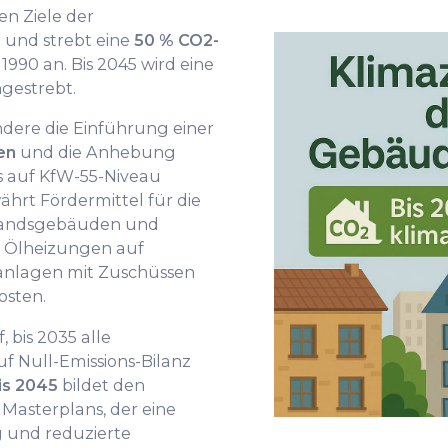
en Ziele der
und strebt eine
50 % CO2-
990 an. Bis 2045 wird eine
ngestrebt.
dere die Einführung einer
en
und die Anhebung
s auf KfW-55-Niveau
rt Fördermittel für die
standsgebäuden und
n Ölheizungen auf
nlagen mit Zuschüssen
osten.
, bis 2035 alle
 Null-Emissions-Bilanz
bis 2045
bildet den
Masterplans, der eine
 und reduzierte