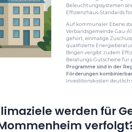
Beleuchtungssystemen sind
Effizienzhaus-Standards fö
Auf kommunaler Ebene stel
Verbandsgemeinde Gau-A
gehört, einmalige Zuschüsse
qualifizierte Energieberatu
Bingen vergibt zudem Effi
Beratungs-Gutscheine für 
Programme sind in der Re
Förderungen kombinierba
Investitionskosten deutlich
limaziele werden für G
Mommenheim verfolgt