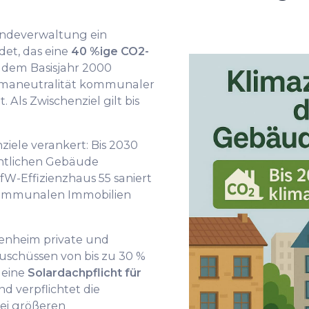
ndeverwaltung ein
et, das eine
40 %ige CO2-
dem Basisjahr 2000
Klimaneutralität kommunaler
 Als Zwischenziel gilt bis
iele verankert: Bis 2030
entlichen Gebäude
fW-Effizienzhaus 55 saniert
e kommunalen Immobilien
nheim private und
uschüssen von bis zu 30 %
 eine
Solardachpflicht für
d verpflichtet die
ei größeren