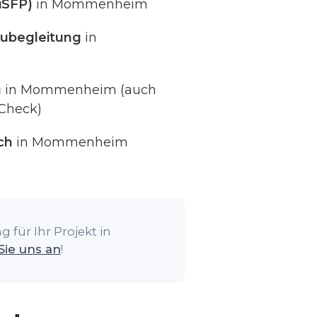
iSFP)
in Mommenheim
ubegleitung
in
g
in Mommenheim (auch
Check)
ch
in Mommenheim
 für Ihr Projekt in
Sie uns an
!