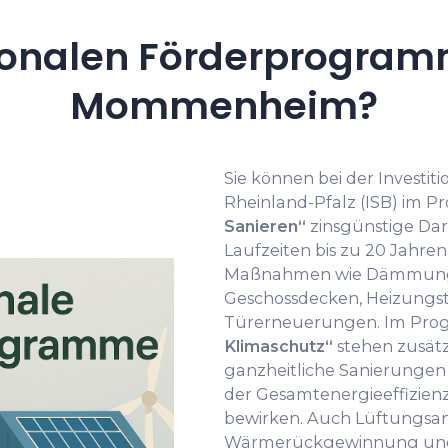
onalen Förderprogramm
Mommenheim?
Sie können bei der Investit
Rheinland-Pfalz (ISB) im
Sanieren“
zinsgünstige Dar
Laufzeiten bis zu 20 Jahre
Maßnahmen wie Dämmung 
Geschossdecken, Heizungst
Türerneuerungen. Im Pr
Klimaschutz“
stehen zusätz
ganzheitliche Sanierungen 
der Gesamtenergieeffizien
bewirken. Auch Lüftungsa
Wärmerückgewinnung und