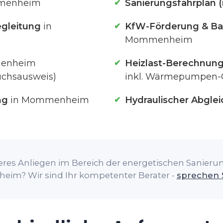
menheim
Sanierungsfahrplan (
gleitung
in
KfW-Förderung & Ba
Mommenheim
enheim
Heizlast-Berechnun
uchsausweis)
inkl. Wärmepumpen-
ng
in Mommenheim
Hydraulischer Abglei
res Anliegen im Bereich der energetischen Sanierung
m? Wir sind Ihr kompetenter Berater -
sprechen 