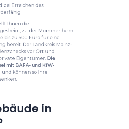
 bei Erreichen des
rderfähig.
lt Ihnen die
lgesheim, zu der Mommenheim
 bis zu 500 Euro für eine
ng bereit. Der Landkreis Mainz-
zienzchecks vor Ort und
private Eigentümer.
Die
gel mit BAFA- und KfW-
r
und können so Ihre
 senken.
ebäude in
?