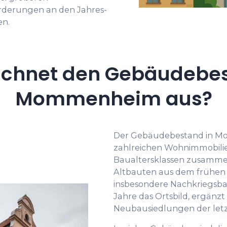
rderungen an den Jahres-
en.
ichnet den Gebäudebes
Mommenheim aus?
Der Gebäudebestand in Mo
zahlreichen Wohnimmobilie
Baualtersklassen zusammen
Altbauten aus dem frühen
insbesondere Nachkriegsbau
Jahre das Ortsbild, ergänzt
Neubausiedlungen der letz