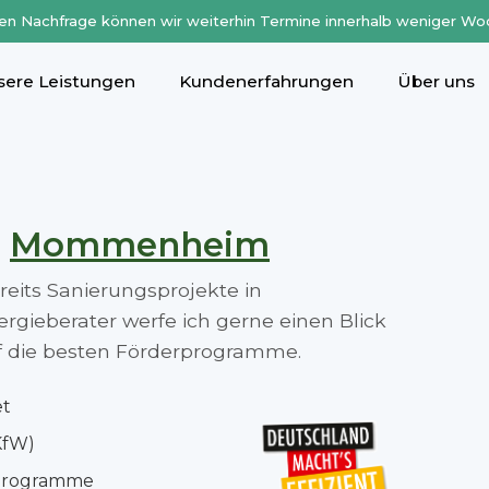
en Nachfrage können wir weiterhin Termine innerhalb weniger Wo
sere Leistungen
Kundenerfahrungen
Über uns
n
Mommenheim
ereits Sanierungsprojekte in
eberater werfe ich gerne einen Blick
auf die besten Förderprogramme.
et
KfW)
rprogramme