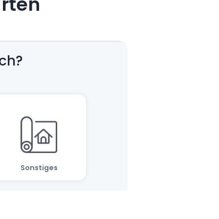
arten