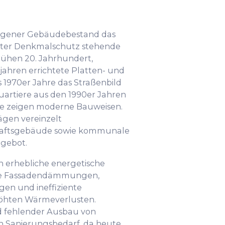
erogener Gebäudebestand das
unter Denkmalschutz stehende
frühen 20. Jahrhundert,
ahren errichtete Platten- und
s 1970er Jahre das Straßenbild
artiere aus den 1990er Jahren
e zeigen moderne Bauweisen.
gen vereinzelt
chaftsgebäude sowie kommunale
gebot.
n erhebliche energetische
nde Fassadendämmungen,
gen und ineffiziente
höhten Wärmeverlusten.
nd fehlender Ausbau von
n Sanierungsbedarf, da heute