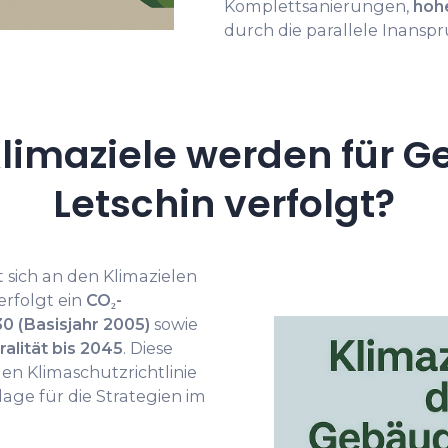
Komplettsanierungen,
hoh
durch die parallele Inans
limaziele werden für G
Letschin verfolgt?
t sich an den Klimazielen
rfolgt ein
CO₂-
0 (Basisjahr 2005)
sowie
alität bis 2045
. Diese
n Klimaschutzrichtlinie
age für die Strategien im