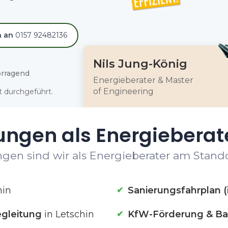
h an
0157 92482136
Nils Jung-König
rragend
Energieberater & Master
of Engineering
 durchgeführt.
ungen als Energieberate
gen sind wir als Energieberater am Standor
hin
Sanierungsfahrplan (
gleitung
in Letschin
KfW-Förderung & Ba