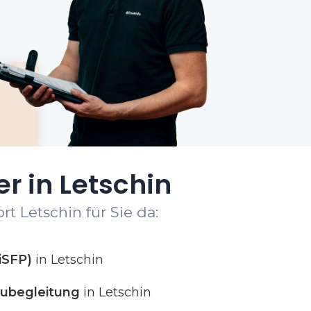
r in Letschin
t Letschin für Sie da:
iSFP)
in Letschin
ubegleitung
in Letschin