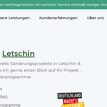
en Nachfrage können wir weiterhin Termine innerhalb weniger Wo
sere Leistungen
Kundenerfahrungen
Über uns
n
Letschin
ereits Sanierungsprojekte in Letschin &
ch gerne einen Blick auf Ihr Projekt -
rderprogramme.
et
KfW)
rprogramme