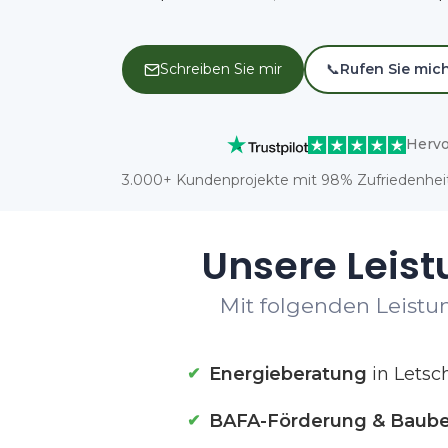
Schreiben Sie mir
📞
Rufen Sie mic
Hervo
3.000+ Kundenprojekte mit 98% Zufriedenheit
Unsere Leist
Mit folgenden Leistun
Energieberatung
in Letsc
BAFA-Förderung & Baube