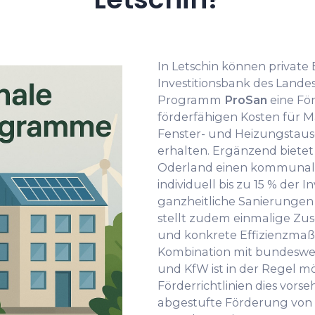
In Letschin können private
Investitionsbank des Lande
Programm
ProSan
eine Fö
förderfähigen Kosten fü
Fenster- und Heizungstau
erhalten. Ergänzend bietet
Oderland einen kommunale
individuell bis zu 15 % der 
ganzheitliche Sanierungen 
stellt zudem einmalige Zu
und konkrete Effizienzmaß
Kombination mit bundesw
und KfW ist in der Regel mö
Förderrichtlinien dies vorse
abgestufte Förderung von