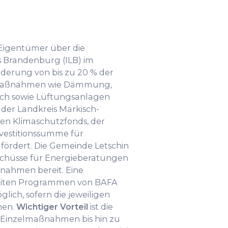
 Eigentümer über die
s Brandenburg (ILB) im
rderung von bis zu 20 % der
r Maßnahmen wie Dämmung,
sch sowie Lüftungsanlagen
 der Landkreis Märkisch-
n Klimaschutzfonds, der
Investitionssumme für
fördert. Die Gemeinde Letschin
schüsse für Energieberatungen
nahmen bereit. Eine
eiten Programmen von BAFA
glich, sofern die jeweiligen
hen.
Wichtiger Vorteil
ist die
 Einzelmaßnahmen bis hin zu