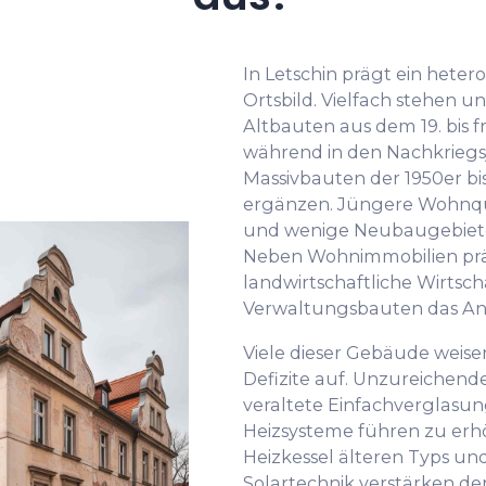
In Letschin prägt ein het
Ortsbild. Vielfach stehen 
Altbauten aus dem 19. bis 
während in den Nachkriegsj
Massivbauten der 1950er bi
ergänzen. Jüngere Wohnqu
und wenige Neubaugebiet
Neben Wohnimmobilien prä
landwirtschaftliche Wirts
Verwaltungsbauten das An
Viele dieser Gebäude weise
Defizite auf. Unzureiche
veraltete Einfachverglasun
Heizsysteme führen zu er
Heizkessel älteren Typs u
Solartechnik verstärken de