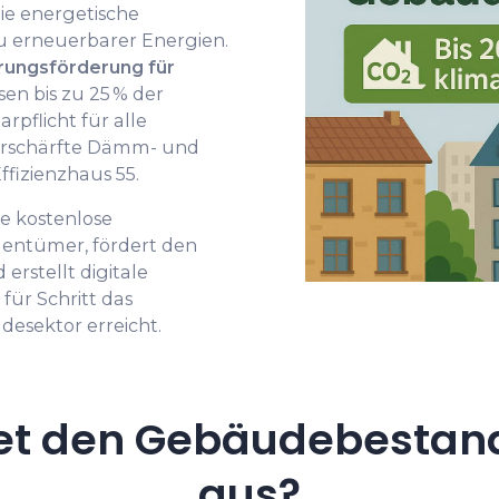
ie energetische
 erneuerbarer Energien.
rungsförderung für
en bis zu 25 % der
arpflicht für alle
erschärfte Dämm- und
fizienzhaus 55.
e kostenlose
gentümer, fördert den
stellt digitale
 für Schritt das
esektor erreicht.
et den Gebäudebestand 
aus?