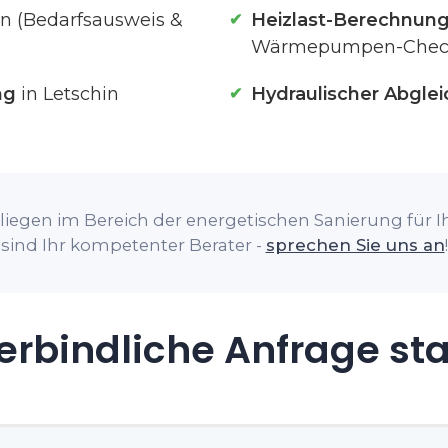
in (Bedarfsausweis &
Heizlast-Berechnun
Wärmepumpen-Chec
ng
in Letschin
Hydraulischer Abglei
iegen im Bereich der energetischen Sanierung für Ih
sind Ihr kompetenter Berater -
sprechen Sie uns an
!
rbindliche Anfrage st