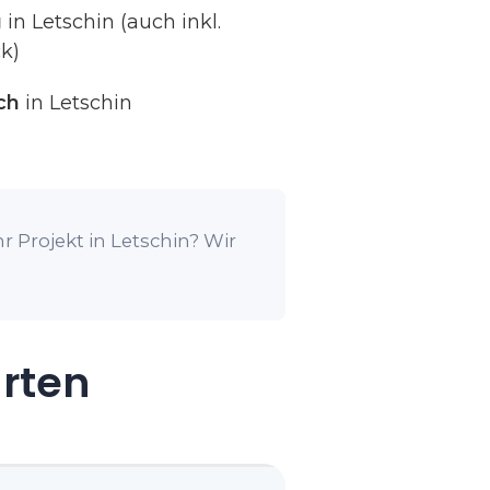
g
in Letschin (auch inkl.
k)
ch
in Letschin
r Projekt in Letschin? Wir
arten