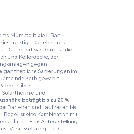
ems-Murr stellt die L-Bank
insgünstige Darlehen und
it. Gefördert werden u. a. die
h und Kellerdecke, der
zungsanlagen gegen
e ganzheitliche Sanierungen im
e Gemeinde Korb gewährt
Rahmen ihres
 Solarthermie und
usshöhe beträgt bis zu 20 %
 bei Darlehen sind Laufzeiten bis
r Regel ist eine Kombination mit
n zulässig.
Eine Antragstellung
n
ist Voraussetzung für die