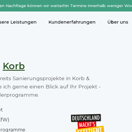
en Nachfrage können wir weiterhin Termine innerhalb weniger Wo
sere Leistungen
Kundenerfahrungen
Über uns
n
Korb
ereits Sanierungsprojekte in Korb &
ch gerne einen Blick auf Ihr Projekt -
rderprogramme.
et
KfW)
rprogramme