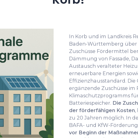
In Korb und im Landkreis R
Baden-Württemberg über z
Zuschüsse Fördermittel bere
Dämmung von Fassade, Dac
Austausch veralteter Hei
erneuerbare Energien sowi
Effizienzhausstandard. Di
ergänzende Zuschüsse im 
Klimaschutzprogramms für
Batteriespeicher.
Die Zusch
der förderfähigen Kosten
,
zu 20 Jahren möglich. In de
BAFA- und KfW-Förderunge
vor Beginn der Maßnahme