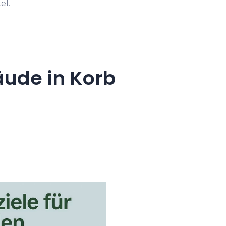
el.
äude in Korb