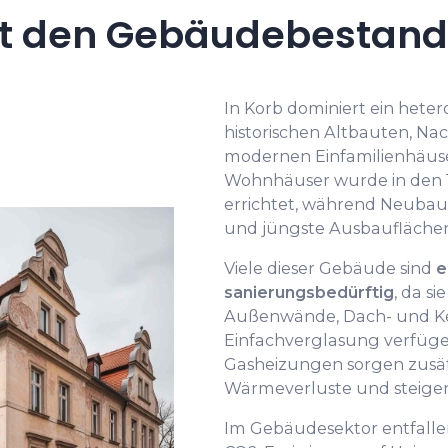
t den Gebäudebestand 
In Korb dominiert ein het
historischen Altbauten, N
modernen Einfamilienhäuser
Wohnhäuser wurde in den 1
errichtet, während Neubau
und jüngste Ausbauflächen
Viele dieser Gebäude sind
e
sanierungsbedürftig
, da s
Außenwände, Dach- und Kel
Einfachverglasung verfügen
Gasheizungen sorgen zusät
Wärmeverluste und steigen
Im Gebäudesektor entfalle