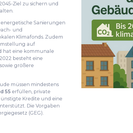
045-Ziel zu sichern und
alten.
 energetische Sanierungen
Dach- und
okalen Klimafonds. Zudem
Umstellung auf
 hat eine kommunale
2022 besteht eine
 sowie größere
bäude müssen mindestens
d 55
erfüllen, private
nstigte Kredite und eine
nterstützt. Die Vorgaben
rgiegesetz (GEG).