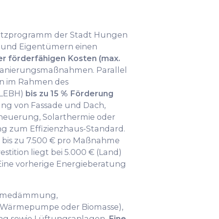
tzprogramm der Stadt Hungen
 und Eigentümern einen
er förderfähigen Kosten (max.
Sanierungsmaßnahmen. Parallel
en im Rahmen des
(LEBH)
bis zu 15 % Förderung
g von Fassade und Dach,
neuerung, Solarthermie oder
ng zum Effizienzhaus-Standard.
bis zu 7.500 € pro Maßnahme
stition liegt bei 5.000 € (Land)
Eine vorherige Energieberatung
Wärmedämmung,
. Wärmepumpe oder Biomasse),
ng sowie Lüftungsanlagen.
Eine