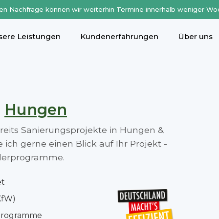
en Nachfrage können wir weiterhin Termine innerhalb weniger Wo
sere Leistungen
Kundenerfahrungen
Über uns
n
Hungen
ereits Sanierungsprojekte in Hungen &
ch gerne einen Blick auf Ihr Projekt -
rderprogramme.
et
KfW)
rprogramme