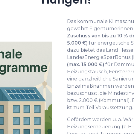
Das kommunale Klimaschu
gewährt Eigentümerinnen
Zuschuss von bis zu 10 % d
5.000 €)
für energetische 
dazu bietet das Land Hess
LandesEnergieSparBonus 
(max. 15.000 €)
für Dämmun
Heizungstausch, Fensterer
eine ganzheitliche Sanieru
Einzelmaßnahmen werden 
bezuschusst, die Mindestinve
bzw. 2.000 € (Kommunal). 
ist zum Teil Voraussetzung.
Gefördert werden u. a. 
Heizungserneuerung (z. B
Fenster- und Türerneueru