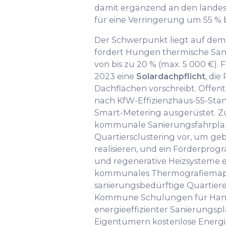
damit ergänzend an den lande
für eine Verringerung um 55 % b
Der Schwerpunkt liegt auf dem
fördert Hungen thermische Sa
von bis zu 20 % (max. 5 000 €). 
2023 eine
Solardachpflicht
, di
Dachflächen vorschreibt. Öffe
nach KfW-Effizienzhaus-55-Stan
Smart-Metering ausgerüstet. Z
kommunale Sanierungsfahrplan 
Quartiersclustering vor, um ge
realisieren, und ein Förderp
und regenerative Heizsysteme e
kommunales Thermografiemappin
sanierungsbedürftige Quartiere
Kommune Schulungen für Hand
energieeffizienter Sanierungsp
Eigentümern kostenlose Energ