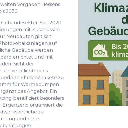
sweiten Vorgaben Hessens
is 2030.
 Gebäudesektor: Seit 2020
nierungen mit Zuschüssen
Für Neubauten gilt seit
e Photovoltaikanlagen auf
ntliche Gebäude werden
dard errichtet und mit
udem sieht der
ein verpflichtendes
bündelte Effizienzpakete zu
rogramm für Wärmepumpen
rgänzt das Angebot. Ein
g identifiziert besonders
. Ergänzend organisiert die
werksbetriebe zu
lanung und bietet
ieberatungen.