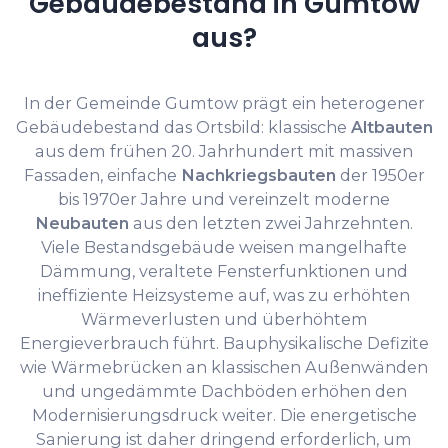
Gebäudebestand in Gumtow
aus?
In der Gemeinde Gumtow prägt ein heterogener
Gebäudebestand das Ortsbild: klassische
Altbauten
aus dem frühen 20. Jahrhundert mit massiven
Fassaden, einfache
Nachkriegsbauten
der 1950er
bis 1970er Jahre und vereinzelt moderne
Neubauten
aus den letzten zwei Jahrzehnten.
Viele Bestandsgebäude weisen mangelhafte
Dämmung, veraltete Fensterfunktionen und
ineffiziente Heizsysteme auf, was zu erhöhten
Wärmeverlusten und überhöhtem
Energieverbrauch führt. Bauphysikalische Defizite
wie Wärmebrücken an klassischen Außenwänden
und ungedämmte Dachböden erhöhen den
Modernisierungsdruck weiter. Die energetische
Sanierung ist daher dringend erforderlich, um