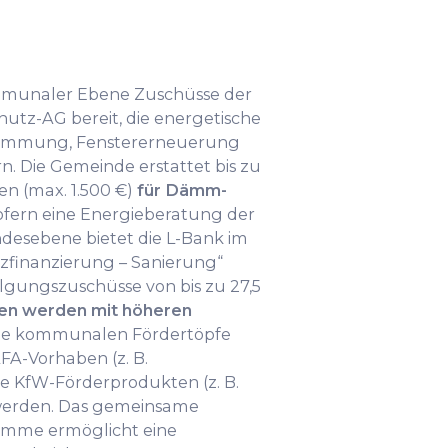
ommunaler Ebene Zuschüsse der
utz-AG bereit, die energetische
ämmung, Fenstererneuerung
. Die Gemeinde erstattet bis zu
en (max. 1.500 €)
für Dämm-
sofern eine Energieberatung der
desebene bietet die L-Bank im
zfinanzierung – Sanierung“
ilgungszuschüsse von bis zu 27,5
gen werden mit höheren
Die kommunalen Fördertöpfe
FA-Vorhaben (z. B.
e KfW-Förderprodukten (z. B.
 werden. Das gemeinsame
mme ermöglicht eine