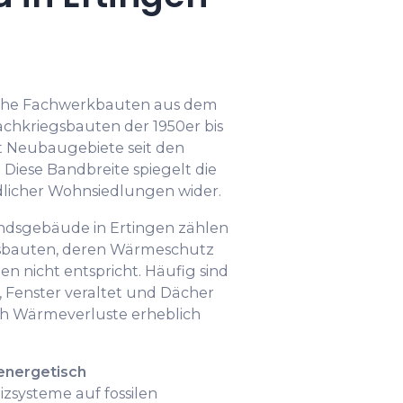
ische Fachwerkbauten aus dem
achkriegsbauten der 1950er bis
t Neubaugebiete seit den
 Diese Bandbreite spiegelt die
dlicher Wohnsiedlungen wider.
ndsgebäude in Ertingen zählen
gsbauten, deren Wärmeschutz
 nicht entspricht. Häufig sind
enster veraltet und Dächer
rch Wärmeverluste erheblich
energetisch
eizsysteme auf fossilen