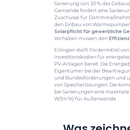
Sanierung von 30 % des Gebäude
Gemeinde fördert eine Sanier
Zuschüsse für Dämmmaßnahmen
den Einbau von Wärmepumpen. 
Solarpflicht für gewerbliche G
Vorhaben müssen den
Effizien
Ertingen stellt Fördermittel von 
Investitionskosten für energet
PV-Anlagen bereit. Die Energieb
Eigentümer bei der Beantragu
und Bundesförderungen und un
von Speicherlösungen. Die komm
bei Sanierungen eine maximale
W/(m²K) für Außenwände.
Was zeichn