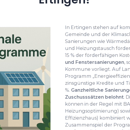
In Ertingen stehen auf k
Gemeinde und der Klimasch
Sanierungen wie Wärmed
und Heizungstausch fördern
15 % der förderfähigen Kost
und Fenstersanierungen
, 
Kommune vorliegt. Auf Lan
Programm „Energieeffizien
zinsgünstige Kredite und T
%.
Ganzheitliche Sanierun
Zuschusssätzen belohnt
. 
können in der Regel mit BA
Heizungsoptimierung) sowi
Effizienzhaus) kombiniert
Zusammenspiel der Progra