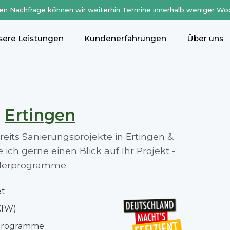
en Nachfrage können wir weiterhin Termine innerhalb weniger Wo
sere Leistungen
Kundenerfahrungen
Über uns
n
Ertingen
ereits Sanierungsprojekte in Ertingen &
ch gerne einen Blick auf Ihr Projekt -
rderprogramme.
et
KfW)
rprogramme