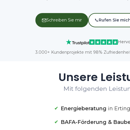
Schreiben Sie mir
📞
Rufen Sie mic
Hervo
3.000+ Kundenprojekte mit 98% Zufriedenheit
Unsere Leist
Mit folgenden Leistun
Energieberatung
in Ertin
BAFA-Förderung & Baube