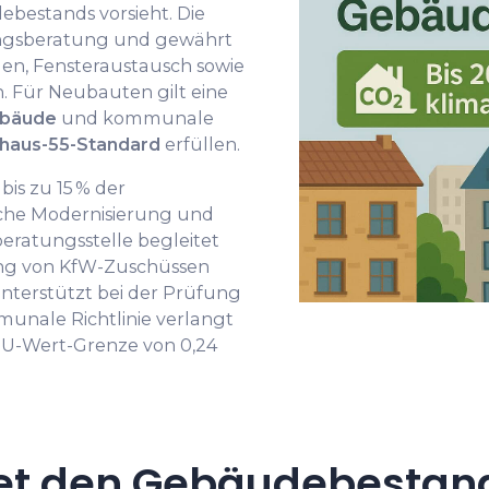
bestands vorsieht. Die
ungsberatung und gewährt
, Fensteraustausch sowie
Für Neubauten gilt eine
ebäude
und kommunale
zhaus-55-Standard
erfüllen.
bis zu 15 % der
ische Modernisierung und
eratungsstelle begleitet
ng von KfW-Zuschüssen
terstützt bei der Prüfung
unale Richtlinie verlangt
 U-Wert-Grenze von 0,24
et den Gebäudebestand 