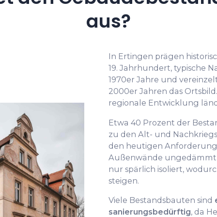
aus?
In Ertingen prägen histor
19. Jahrhundert, typische N
1970er Jahre und vereinzel
2000er Jahren das Ortsbild.
regionale Entwicklung län
Etwa 40 Prozent der Besta
zu den Alt- und Nachkrie
den heutigen Anforderungen
Außenwände ungedämmt, F
nur spärlich isoliert, wodu
steigen.
Viele Bestandsbauten sind
sanierungsbedürftig
, da H