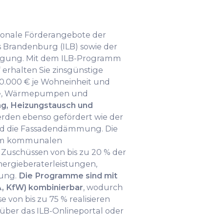
gionale Förderangebote der
s Brandenburg (ILB) sowie der
ügung. Mit dem ILB-Programm
erhalten Sie zinsgünstige
 50.000 € je Wohneinheit und
mie, Wärmepumpen und
, Heizungstausch und
rden ebenso gefördert wie der
nd die Fassadendämmung. Die
s im kommunalen
uschüssen von bis zu 20 % der
nergieberaterleistungen,
tung.
Die Programme sind mit
, KfW) kombinierbar
, wodurch
 von bis zu 75 % realisieren
 über das ILB-Onlineportal oder