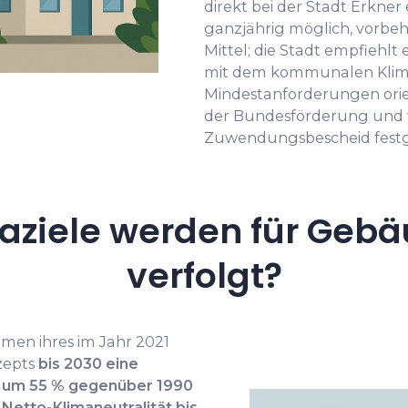
direkt bei der Stadt Erkner
ganzjährig möglich, vorbeha
Mittel; die Stadt empfiehl
mit dem kommunalen Klima
Mindestanforderungen orie
der Bundesförderung und
Zuwendungsbescheid festg
ziele werden für Gebä
verfolgt?
hmen ihres im Jahr 2021
zepts
bis 2030 eine
 um 55 % gegenüber 1990
 Netto-Klimaneutralität bis