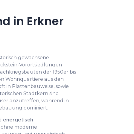
 in Erkner
storisch gewachsene
ckstein-Vorortsiedlungen
Nachkriegsbauten der 1950er bis
en Wohnquartiere aus den
ft in Plattenbauweise, sowie
torischen Stadtkern sind
ser anzutreffen, während in
bebauung dominiert.
nd
energetisch
ie ohne moderne
wurden und über einfach