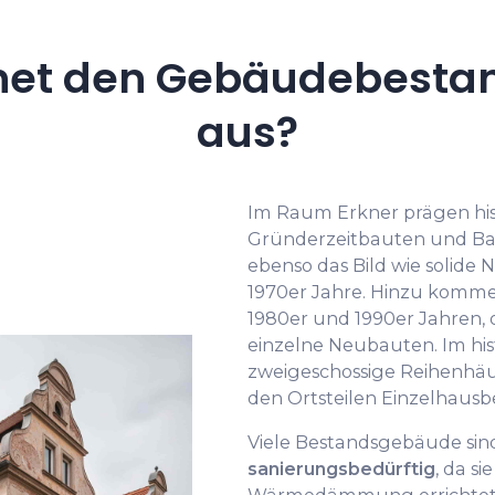
net den Gebäudebestand
aus?
Im Raum Erkner prägen hi
Gründerzeitbauten und Ba
ebenso das Bild wie solide 
1970er Jahre. Hinzu komm
1980er und 1990er Jahren, o
einzelne Neubauten. Im his
zweigeschossige Reihenhäu
den Ortsteilen Einzelhaus
Viele Bestandsgebäude si
sanierungsbedürftig
, da s
Wärmedämmung errichtet 