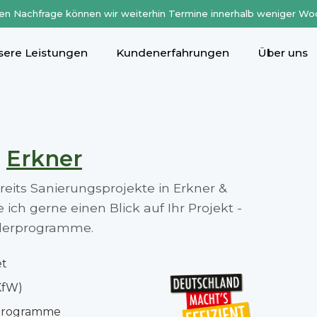
en Nachfrage können wir weiterhin Termine innerhalb weniger Wo
sere Leistungen
Kundenerfahrungen
Über uns
n
Erkner
ereits Sanierungsprojekte in Erkner &
ch gerne einen Blick auf Ihr Projekt -
rderprogramme.
et
KfW)
rprogramme