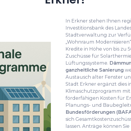
In Erkner stehen Ihnen re
Investitionsbank des Lande
Stadtverwaltung zur Verf
„Wohnraum Modernisieren“ 
Kredite in Höhe von bis zu
Zuschüsse für Solarther
Lüftungssysteme.
Dämmung
ganzheitliche Sanierung
we
Austausch alter Fenster u
Stadt Erkner ergänzt die
Klimaschutzprogramm mit Z
förderfähigen Kosten für E
Planungs- und Baubeglei
Bundesförderungen (BAFA
sich Gesamtkostenzuschüsse
lassen. Anträge können Sie