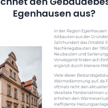
ichnet den Gebäudebes
Egenhausen aus?
In der Region Egenhausen p
Altbauten aus der Gründer
Jahrhundert das Ortsbild. 
Nachkriegsbauten der 1950e
Neubauten und Sanierungen
Vorwiegend finden sich Einf
ergänzt durch kleinere Me
Viele dieser Bestandsgebä
Wärmedämmung auf, da Fa
oftmals nicht den aktuelle
Veraltete Fensterrahmen 
erhöhen den Wärmeverlust
ineffiziente Heizungsanlagen