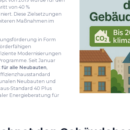
t von 2019 wurde für den
itt von 40 %
niert. Diese Zielsetzungen
 weiteren Maßnahmen im
erungsförderung in Form
förderfähigen
ffiziente Modernisierungen
Programme. Seit Januar
t für alle Neubauten
,
ffizienzhausstandard
munalen Neubauten und
haus-Standard 40 Plus
aler Energieberatung für