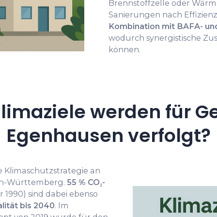
Brennstoffzelle oder Wärm
Sanierungen nach Effizien
Kombination mit BAFA- un
wodurch synergistische Zu
können.
limaziele werden für G
Egenhausen verfolgt?
ie Klimaschutzstrategie an
en-Württemberg.
55 % CO₂-
1990) sind dabei ebenso
lität bis 2040
. Im