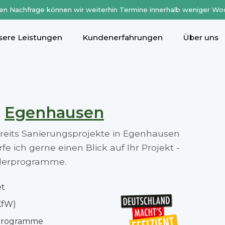
en Nachfrage können wir weiterhin Termine innerhalb weniger Wo
sere Leistungen
Kundenerfahrungen
Über uns
n
Egenhausen
bereits Sanierungsprojekte in Egenhausen
 ich gerne einen Blick auf Ihr Projekt -
rderprogramme.
et
KfW)
rprogramme