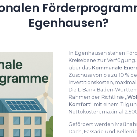
onalen Förderprogramm
Egenhausen?
In Egenhausen stehen För
Kreisebene zur Verfügung.
über das
Kommunale Energ
Zuschuss von bis zu 10 % d
Investitionskosten, maxima
Die L-Bank Baden-Württem
Rahmen der Richtlinie
„Woh
Komfort“
mit einem Tilgun
Nettokosten, maximal 2.500
Gefördert werden Maßn
Dach, Fassade und Kellerde