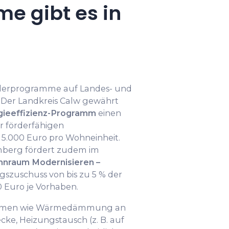
e gibt es in
derprogramme auf Landes- und
 Der Landkreis Calw gewährt
ieeffizienz-Programm
einen
er förderfähigen
l 5.000 Euro pro Wohneinheit.
berg fördert zudem im
nraum Modernisieren –
gszuschuss von bis zu 5 % der
 Euro je Vorhaben.
ahmen wie Wärmedämmung an
cke, Heizungstausch (z. B. auf