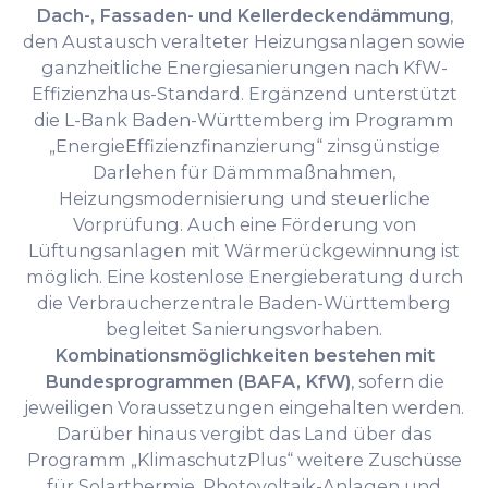
Dach-, Fassaden- und Kellerdeckendämmung
,
den Austausch veralteter Heizungsanlagen sowie
ganzheitliche Energiesanierungen nach KfW-
Effizienzhaus-Standard. Ergänzend unterstützt
die L-Bank Baden-Württemberg im Programm
„EnergieEffizienzfinanzierung“ zinsgünstige
Darlehen für Dämmmaßnahmen,
Heizungsmodernisierung und steuerliche
Vorprüfung. Auch eine Förderung von
Lüftungsanlagen mit Wärmerückgewinnung ist
möglich. Eine kostenlose Energieberatung durch
die Verbraucherzentrale Baden-Württemberg
begleitet Sanierungsvorhaben.
Kombinationsmöglichkeiten bestehen mit
Bundesprogrammen (BAFA, KfW)
, sofern die
jeweiligen Voraussetzungen eingehalten werden.
Darüber hinaus vergibt das Land über das
Programm „KlimaschutzPlus“ weitere Zuschüsse
für Solarthermie, Photovoltaik-Anlagen und