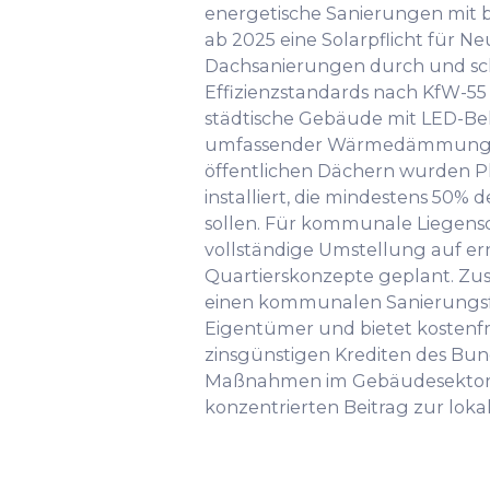
energetische Sanierungen mit b
ab 2025 eine Solarpflicht für 
Dachsanierungen durch und sch
Effizienzstandards nach KfW-55
städtische Gebäude mit LED-B
umfassender Wärmedämmung au
öffentlichen Dächern wurden P
installiert, die mindestens 50%
sollen. Für kommunale Liegensch
vollständige Umstellung auf e
Quartierskonzepte geplant. Zus
einen kommunalen Sanierungsfa
Eigentümer und bietet kostenf
zinsgünstigen Krediten des Bund
Maßnahmen im Gebäudesektor l
konzentrierten Beitrag zur lok