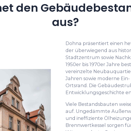
net den Gebäudebestan
aus?
Dohna präsentiert einen 
der überwiegend aus histo
Stadtzentrum sowie Nachk
1950er bis 1970er Jahre bes
vereinzelte Neubauquartie
Jahren sowie moderne Ein-
Ortsrand. Die Gebäudestruk
Entwicklungsgeschichte ent
Viele Bestandsbauten weise
auf. Ungedämmte Außenwän
und ineffiziente Ölheizung
Brennwertkessel sorgen fü