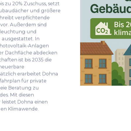
is zu 20% Zuschuss, setzt
Neubaudächer und größere
reibt verpflichtende
 vor. Außerdem sind
eleuchtung und
sgestattet. In
hotovoltaik-Anlagen
 der Dachfläche abdecken
aften ist bis 2035 die
rneuerbare
ätzlich erarbeitet Dohna
hrplan für private
reie Beratung zu
es. Mit diesen
eistet Dohna einen
alen Klimawende.