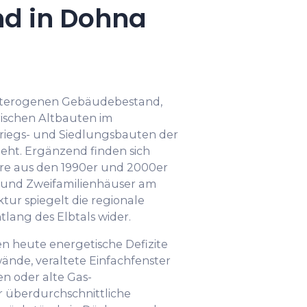
d in Dohna
heterogenen Gebäudebestand,
rischen Altbauten im
riegs- und Siedlungsbauten der
teht. Ergänzend finden sich
re aus den 1990er und 2000er
 und Zweifamilienhäuser am
tur spiegelt die regionale
lang des Elbtals wider.
n heute energetische Defizite
de, veraltete Einfachfenster
en oder alte Gas-
r überdurchschnittliche