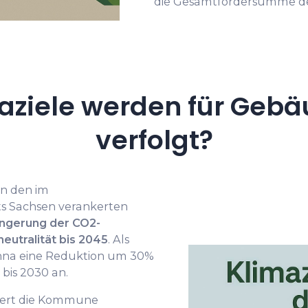
die Gesamtfördersumme deu
aziele werden für Gebä
verfolgt?
an den im
ts Sachsen verankerten
ingerung der CO2-
eutralität bis 2045
. Als
hna eine Reduktion um 30%
bis 2030 an.
rdert die Kommune