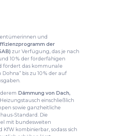
igentümerinnen und
ffizienzprogramm der
SAB)
zur Verfügung, das je nach
d 10 % der förderfähigen
d fördert das kommunale
Dohna“ bis zu 10 % der auf
usgaben.
anderem
Dämmung von Dach,
, Heizungstausch einschließlich
en sowie ganzheitliche
zhaus-Standard. Die
el mit bundesweiten
KfW kombinierbar, sodass sich