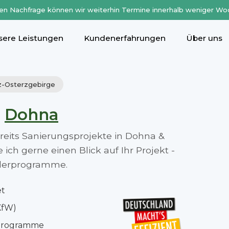
en Nachfrage können wir weiterhin Termine innerhalb weniger Wo
sere Leistungen
Kundenerfahrungen
Über uns
iz-Osterzgebirge
n
Dohna
ereits Sanierungsprojekte in Dohna &
ch gerne einen Blick auf Ihr Projekt -
rderprogramme.
et
KfW)
rprogramme