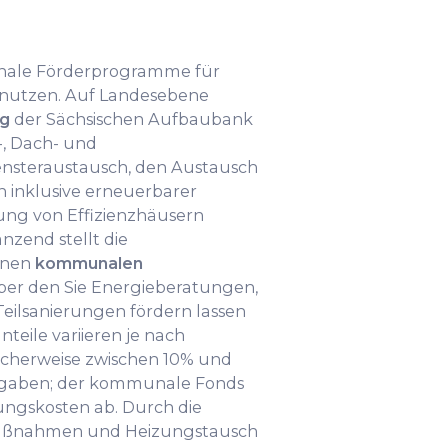
onale Förderprogramme für
 nutzen. Auf Landesebene
g
der Sächsischen Aufbaubank
, Dach- und
steraustausch, den Austausch
 inklusive erneuerbarer
ung von Effizienzhäusern
nzend stellt die
inen
kommunalen
über den Sie Energieberatungen,
eilsanierungen fördern lassen
teile variieren je nach
cherweise zwischen 10% und
sgaben; der kommunale Fonds
ungskosten ab. Durch die
ßnahmen und Heizungstausch