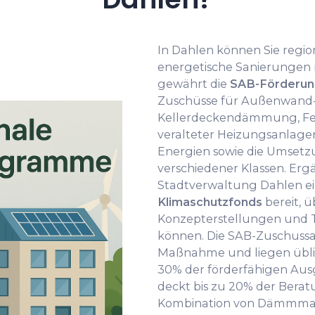
In Dahlen können Sie regi
energetische Sanierungen
gewährt die
SAB-Förderun
Zuschüsse für Außenwand-
Kellerdeckendämmung, Fen
veralteter Heizungsanlagen
Energien sowie die Umsetz
verschiedener Klassen. Ergä
Stadtverwaltung Dahlen e
Klimaschutzfonds
bereit, 
Konzepterstellungen und T
können. Die SAB-Zuschussan
Maßnahme und liegen übli
30% der förderfähigen Au
deckt bis zu 20% der Berat
Kombination von Dämmma