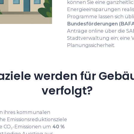
können Sie eine ganzheitli
Energieeinsparungen realis
Programme lassen sich übl
Bundesförderungen (BAFA
Anträge online über die SA
Stadtverwaltung ein; eine 
Planungssicherheit.
ziele werden für Gebä
verfolgt?
en ihres kommunalen
he Emissionsreduktionsziele
die CO₂-Emissionen um
40 %
lständige Ausstieg aus