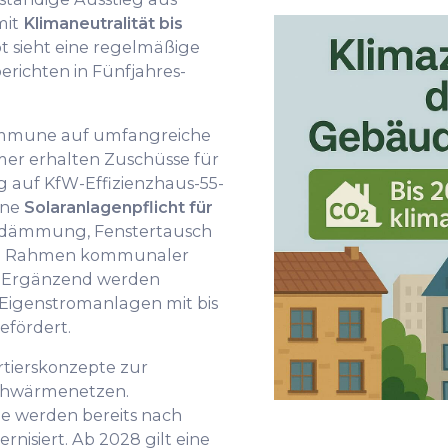
mit
Klimaneutralität bis
pt sieht eine regelmäßige
erichten in Fünfjahres-
ommune auf umfangreiche
er erhalten Zuschüsse für
g auf KfW-Effizienzhaus-55-
ine
Solaranlagenpflicht für
ndämmung, Fenstertausch
im Rahmen kommunaler
. Ergänzend werden
-Eigenstromanlagen mit bis
efördert.
tierskonzepte zur
hwärmenetzen.
e werden bereits nach
nisiert. Ab 2028 gilt eine