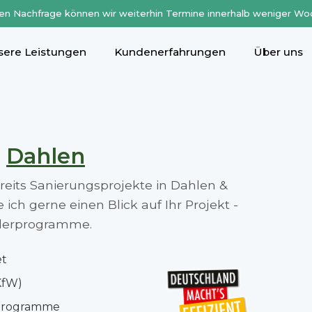
en Nachfrage können wir weiterhin Termine innerhalb weniger Wo
sere Leistungen
Kundenerfahrungen
Über uns
n
Dahlen
ereits Sanierungsprojekte in Dahlen &
ch gerne einen Blick auf Ihr Projekt -
rderprogramme.
et
KfW)
rprogramme