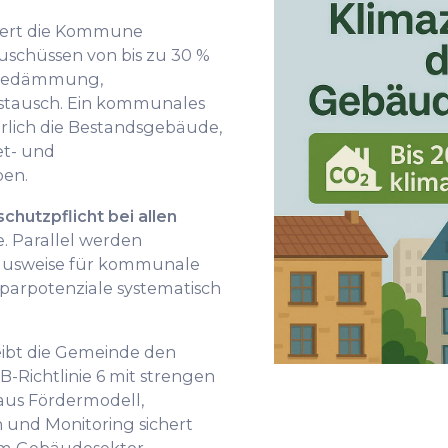
rdert die Kommune
schüssen von bis zu 30 %
ärmedämmung,
stausch. Ein kommunales
hrlich die Bestandsgebäude,
et- und
en.
chutzpflicht bei allen
. Parallel werden
ausweise für kommunale
sparpotenziale systematisch
eibt die Gemeinde den
B-Richtlinie 6 mit strengen
aus Fördermodell,
 und Monitoring sichert
im Gebäudesektor.