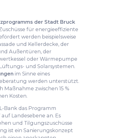
tzprogramms der Stadt Bruck
uschüsse für energieeffiziente
ördert werden beispielsweise
sade und Kellerdecke, der
 und Außentüren, der
nwertkessel oder Wärmepumpe
 Lüftungs- und Solarsystemen.
ungen
im Sinne eines
eberatung werden unterstützt.
ach Maßnahme zwischen 15 %
en Kosten.
e L-Bank das Programm
auf Landesebene an. Es
lehen und Tilgungszuschüsse
ung ist ein Sanierungskonzept
ch einen anerkannten