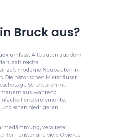
n Bruck aus?
uck
umfasst Altbauten aus dem
ert, zahlreiche
einzelt moderne Neubauten im
 Die historischen Mietshäuser
eschossige Strukturen mit
nmauern aus, während
infache Fensterelemente,
nd einen niedrigeren
ärmedämmung, veralteter
ter Fenster sind viele Objekte