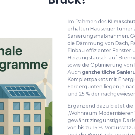
Im Rahmen des
Klimaschu
erhalten Hauseigentümer Z
Sanierungsmaßnahmen. Gef
die Dämmung von Dach, Fas
Einbau effizienter Fenster
Heizungstausch auf Bren
sowie die Optimierung von
Auch
ganzheitliche Sanier
Komplettpakets mit Energi
Förderquoten liegen je n
und 25 % der nachgewiesen
Ergänzend dazu bietet di
„Wohnraum Modernisieren“ 
gewährt zinsgünstige Dar
von bis zu 15 %. Voraussetz
und die Begutachtung dur