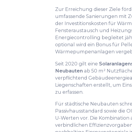
Zur Erreichung dieser Ziele fö
umfassende Sanierungen mit Zu
der Investitionskosten für W
Fensteraustausch und Heizung
Energiecontrolling begleitet jä
optional wird ein Bonus für Pell
Wärmepumpenanlagen vergeb
Seit 2020 gilt eine
Solaranlagens
Neubauten
ab 50 m² Nutzfläche
verpflichtend Gebäudeenergie
Liegenschaften erstellt, um Ein
zu erfassen.
Für städtische Neubauten schr
Passivhausstandard sowie die OI
U-Werten vor. Die Kombination 
verbindlichen Effizienzvorgaben
nachhaltige Einsparpotenziale 