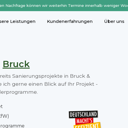
en Nachfrage können wir weiterhin Termine innerhalb weniger Wo
sere Leistungen
Kundenerfahrungen
Über uns
n
Bruck
ereits Sanierungsprojekte in Bruck &
ch gerne einen Blick auf Ihr Projekt -
rderprogramme.
et
KfW)
rprogramme