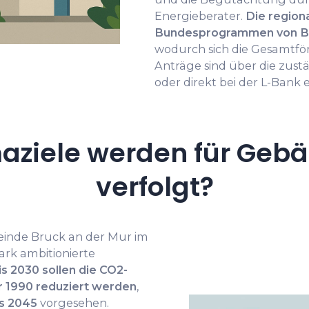
Energieberater.
Die region
Bundesprogrammen von B
wodurch sich die Gesamtfö
Anträge sind über die zus
oder direkt bei der L-Bank 
aziele werden für Gebä
verfolgt?
meinde Bruck an der Mur im
rk ambitionierte
is 2030 sollen die CO2-
 1990 reduziert werden
,
is 2045
vorgesehen.