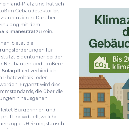
heinland-Pfalz und hat sich
toß im Gebäudesektor bis
zu reduzieren. Darüber
Einklang mit dem
5 klimaneutral
zu sein.
hen, bietet die
erungsförderungen für
stützt Eigentümer bei der
ür Neubauten und größere
e
Solarpflicht
verbindlich:
 Photovoltaik- oder
 werden. Ergänzt wird dies
mmstandards, die über die
rungen hinausgehen.
gleitet Bürgerinnen und
rüft individuell, welche
erung bis Heizungstausch