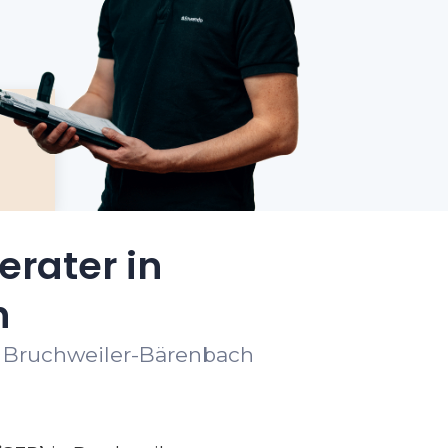
erater in
h
t Bruchweiler-Bärenbach