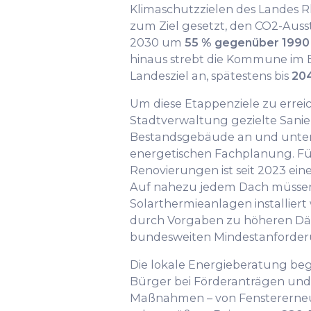
Klimaschutzzielen des Landes R
zum Ziel gesetzt, den CO2-Auss
2030 um
55 % gegenüber 1990
hinaus strebt die Kommune im 
Landesziel an, spätestens bis
204
Um diese Etappenziele zu erreic
Stadtverwaltung gezielte Sani
Bestandsgebäude an und unter
energetischen Fachplanung. F
Renovierungen ist seit 2023 ein
Auf nahezu jedem Dach müssen
Solarthermieanlagen installiert
durch Vorgaben zu höheren Dä
bundesweiten Mindestanforde
Die lokale Energieberatung be
Bürger bei Förderanträgen und p
Maßnahmen – von Fenstererneu