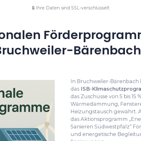
🔒 Ihre Daten sind SSL-verschlüsselt
onalen Förderprogramm
Bruchweiler-Bärenbach
In Bruchweiler-Bärenbach
das
ISB-Klimaschutzprogr
das Zuschüsse von 5 bis 15 
Wärmedämmung, Fenster
Heizungstausch gewährt. 
das Aktionsprogramm „Ener
Sanieren Südwestpfalz“ Fö
und energetische Begleitu