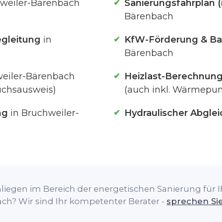
weiler-Bärenbach
Sanierungsfahrplan (
Bärenbach
gleitung
in
KfW-Förderung & Ba
Bärenbach
eiler-Bärenbach
Heizlast-Berechnun
uchsausweis)
(auch inkl. Wärmep
ng
in Bruchweiler-
Hydraulischer Abglei
liegen im Bereich der energetischen Sanierung für Ih
ch? Wir sind Ihr kompetenter Berater -
sprechen Si