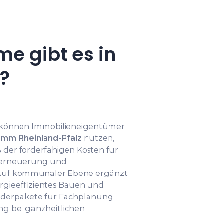
e gibt es in
?
 können Immobilieneigentümer
amm Rheinland-Pfalz
nutzen,
% der förderfähigen Kosten für
erneuerung und
Auf kommunaler Ebene ergänzt
gieeffizientes Bauen und
rderpakete für Fachplanung
ng bei ganzheitlichen