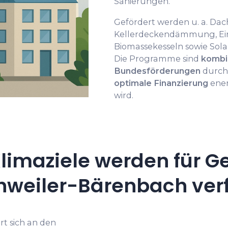
Sanierungen.
Gefördert werden u. a. Da
Kellerdeckendämmung, E
Biomassekesseln sowie Sol
Die Programme sind
kombi
Bundesförderungen
durch
optimale Finanzierung
ener
wird.
limaziele werden für G
hweiler-Bärenbach verf
rt sich an den