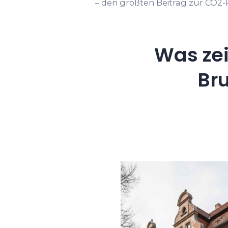
– den größten Beitrag zur CO2-R
Was ze
Br