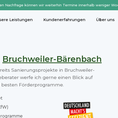
en Nachfrage können wir weiterhin Termine innerhalb weniger Wo
sere Leistungen
Kundenerfahrungen
Über uns
n
Bruchweiler-Bärenbach
ereits Sanierungsprojekte in Bruchweiler-
erater werfe ich gerne einen Blick auf
die besten Förderprogramme.
et
KfW)
rprogramme