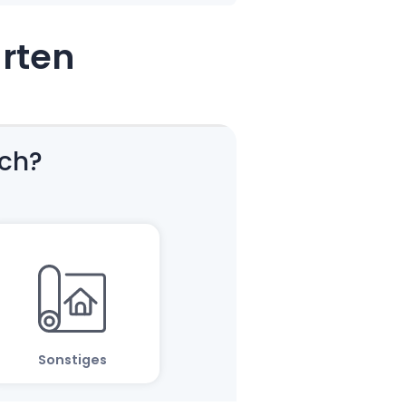
arten