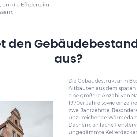
 die Effizienz im
sern.
t den Gebäudebestand
aus?
Die Gebäudestruktur in B
Altbauten aus dem späten 1
eine größere Anzahl von Na
1970er Jahre sowie einzel
zwei Jahrzehnte. Besonders 
unzureichende Wärmedä
Dächern, einfache Fenste
ungedämmte Kellerdecken.