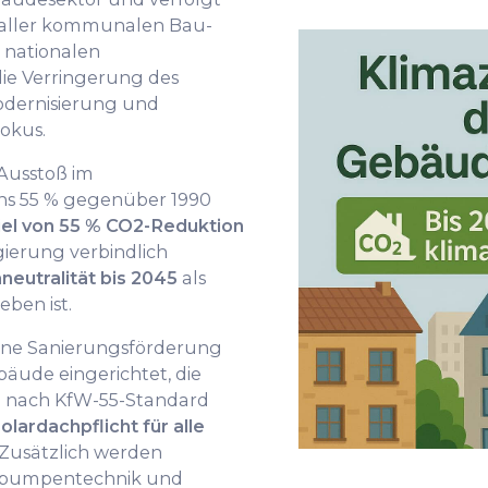
 aller kommunalen Bau-
 nationalen
die Verringerung des
odernisierung und
okus.
-Ausstoß im
s 55 % gegenüber 1990
el von 55 % CO2-Reduktion
ierung verbindlich
neutralität bis 2045
als
eben ist.
ine Sanierungsförderung
äude eingerichtet, die
n nach KfW-55-Standard
olardachpflicht für alle
 Zusätzlich werden
pumpentechnik und