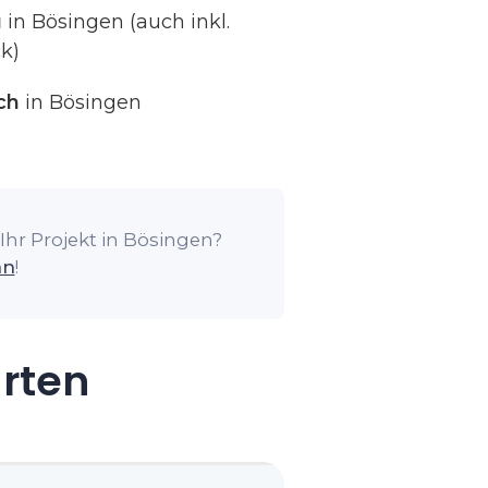
g
in Bösingen (auch inkl.
k)
ch
in Bösingen
Ihr Projekt in Bösingen?
an
!
arten