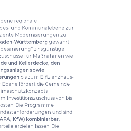
edene regionale
des- und Kommunalebene zur
ziente Modernisierungen zu
Baden-Württemberg
gewährt
desanierung“ zinsgünstige
nszuschüsse für Maßnahmen wie
e und Kellerdecke, den
ungsanlagen sowie
ierungen
bis zum Effizienzhaus-
 Ebene fördert die Gemeinde
limaschutzkonzepts
 Investitionszuschuss von bis
 Kosten. Die Programme
indestanforderungen und sind
AFA, KfW) kombinierbar
,
teile erzielen lassen. Die