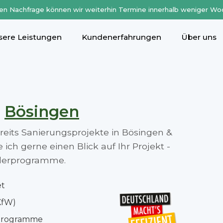
en Nachfrage können wir weiterhin Termine innerhalb weniger Wo
sere Leistungen
Kundenerfahrungen
Über uns
n
Bösingen
ereits Sanierungsprojekte in Bösingen &
ch gerne einen Blick auf Ihr Projekt -
rderprogramme.
et
KfW)
rprogramme