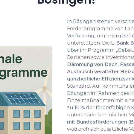
In Bösingen stehen verschi
Förderprogramme von Lan
Verfügung, um energieeffi
unterstützen. Die
L-Bank 
über ihr Programm „Gebäu
Darlehen sowie Investitio
Dämmung von Dach, Fassad
Austausch veralteter Heiz
ganzheitliche Effizienzsan
Standard. Auf kommunaler
Bösingen im Rahmen des K
Einzelmaßnahmen mit einem
zu 10 % der förderfähigen
unterliegen technischen M
mit Bundesförderungen (B
wodurch sich zusätzliche Vor