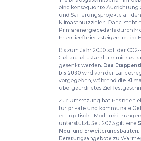
eine konsequente Ausrichtung
und Sanierungsprojekte an den
Klimaschutzzielen. Dabei steht 
Primärenergiebedarfs durch M
Energieeffizienzsteigerung im F
Bis zum Jahr 2030 soll der CO2
Gebäudebestand um mindesten
gesenkt werden.
Das Etappenzi
bis 2030
wird von der Landesreg
vorgegeben, während
die Klima
übergeordnetes Ziel festgeschri
Zur Umsetzung hat Bösingen e
für private und kommunale Geb
energetische Modernisierunge
unterstützt. Seit 2023 gilt eine
S
Neu- und Erweiterungsbauten
.
Beratungsangebote zu Wärme