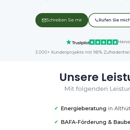
Schreiben Sie mir
📞
Rufen Sie mic
Hervo
3.000+ Kundenprojekte mit 98% Zufriedenheit
Unsere Leist
Mit folgenden Leistun
Energieberatung
in Althü
BAFA-Förderung & Baube