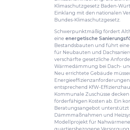
Klimaschutzgesetz Baden-Wür
Einklang mit den nationalen V
Bundes-Klimaschutzgesetz.
Schwerpunktmäßig fördert Alt
eine
energetische Sanierungsf
Bestandsbauten und führt eine v
für Neubauten und Dachsanieru
verschärfte gesetzliche Anfor
Wärmedämmung bei Dach- und
Neu errichtete Gebäude müssen
Energieeffizienzanforderunge
entsprechend KfW-Effizienzhaus
Kommunale Zuschüsse decken b
förderfähigen Kosten ab. Ein 
Beratungsangebot unterstützt
Dämmmaßnahmen und Heizsyst
Modellprojekt für Nahwärmenet
quartiersbezogene Versorgung