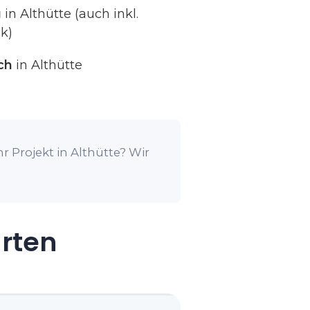
g
in Althütte (auch inkl.
k)
ch
in Althütte
r Projekt in Althütte? Wir
arten