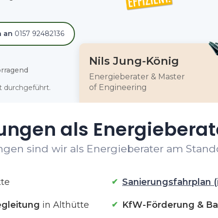
h an
0157 92482136
Nils Jung-König
rragend
Energieberater & Master
of Engineering
 durchgeführt.
ungen als Energieberate
gen sind wir als Energieberater am Standor
tte
Sanierungsfahrplan (
gleitung
in Althütte
KfW-Förderung & Ba