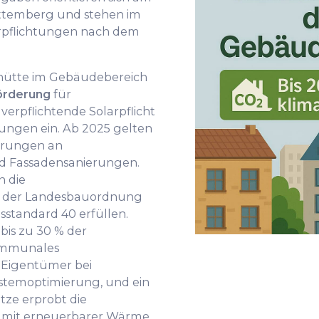
ttemberg und stehen im
erpflichtungen nach dem
hütte im Gebäudebereich
örderung
für
erpflichtende Solarpflicht
ngen ein. Ab 2025 gelten
derungen an
 Fassadensanierungen.
 die
n der Landesbauordnung
standard 40 erfüllen.
is zu 30 % der
kommunales
 Eigentümer bei
emoptimierung, und ein
ze erprobt die
 mit erneuerbarer Wärme.