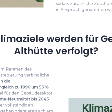
sodass zusätzliche Zuschüs
in Anspruch genommen we
limaziele werden für G
Althütte verfolgt?
h im Rahmen des
sregierung verbindliche
en die
gleich zu 1990 um 55 %
ziel für den Gebäudesektor
ima-Neutralität bis 2045
ner vollständigen
rgaben orientieren sich am