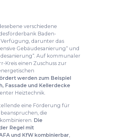
ndesebene verschiedene
desförderbank Baden-
 Verfügung, darunter das
ensive Gebäudesanierung“ und
desanierung“. Auf kommunaler
r-Kreis einen Zuschuss zur
energetischen
ördert werden zum Beispiel
 Fassade und Kellerdecke
ienter Heiztechnik.
tellende eine Förderung für
 beanspruchen, die
kombinieren.
Die
der Regel mit
AFA und KfW kombinierbar
,