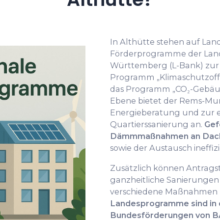
In Althütte stehen auf La
Förderprogramme der Lan
Württemberg (L-Bank) zur
Programm „Klimaschutzoff
das Programm „CO₂-Gebäu
Ebene bietet der Rems-Mur
Energieberatung und zur 
Quartierssanierung an.
Gef
Dämmmaßnahmen an Dach,
sowie der Austausch ineffiz
Zusätzlich können Antrags
ganzheitliche Sanierungen
verschiedene Maßnahmen 
Landesprogramme sind in 
Bundesförderungen von B