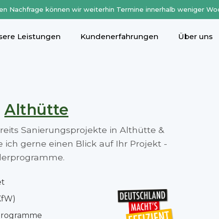
en Nachfrage können wir weiterhin Termine innerhalb weniger Wo
sere Leistungen
Kundenerfahrungen
Über uns
n
Althütte
ereits Sanierungsprojekte in Althütte &
ch gerne einen Blick auf Ihr Projekt -
rderprogramme.
et
KfW)
rprogramme