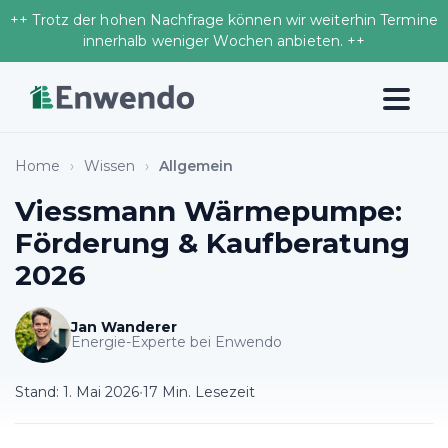
++ Trotz der hohen Nachfrage können wir weiterhin Termine
innerhalb weniger Wochen anbieten. ++
Home
›
Wissen
›
Allgemein
Viessmann Wärmepumpe:
Förderung & Kaufberatung
2026
Jan Wanderer
Energie-Experte bei Enwendo
Stand:
1. Mai 2026
•
17 Min. Lesezeit