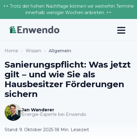
++ Trotz der hohen Nachfrage können wir weiterhin Termine
innerhalb weniger Wochen anbieten. ++
Home
›
Wissen
›
Allgemein
Sanierungspflicht: Was jetzt
gilt – und wie Sie als
Hausbesitzer Förderungen
sichern
Jan Wanderer
Energie-Experte bei Enwendo
Stand:
9. Oktober 2025
•
18 Min. Lesezeit