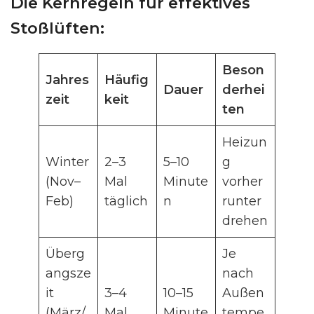
Die Kernregeln für effektives
Stoßlüften:
Beson
Jahres
Häufig
Dauer
derhei
zeit
keit
ten
Heizun
Winter
2–3
5–10
g
(Nov–
Mal
Minute
vorher
Feb)
täglich
n
runter
drehen
Überg
Je
angsze
nach
it
3–4
10–15
Außen
(März/
Mal
Minute
tempe