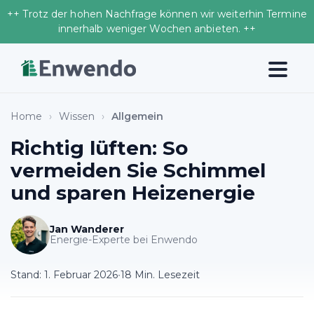
++ Trotz der hohen Nachfrage können wir weiterhin Termine
innerhalb weniger Wochen anbieten. ++
Home
›
Wissen
›
Allgemein
Richtig lüften: So
vermeiden Sie Schimmel
und sparen Heizenergie
Jan Wanderer
Energie-Experte bei Enwendo
Stand:
1. Februar 2026
•
18 Min. Lesezeit