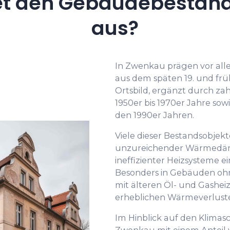
et den Gebäudebestand
aus?
In Zwenkau prägen vor al
aus dem späten 19. und frü
Ortsbild, ergänzt durch za
1950er bis 1970er Jahre sow
den 1990er Jahren.
Viele dieser Bestandsobjek
unzureichender Wärmedäm
ineffizienter Heizsysteme 
Besonders in Gebäuden 
mit älteren Öl- und Gashei
erheblichen Wärmeverlust
Im Hinblick auf den Klimas
Zwenkau mit einem Anteil 