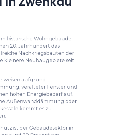
 in Zwenkau
lem historische Wohngebäude
hen 20. Jahrhundert das
hlreiche Nachkriegsbauten der
ie kleinere Neubaugebiete seit
te weisen aufgrund
mung, veralteter Fenster und
einen hohen Energiebedarf auf.
ohne Außenwanddämmung oder
zkesseln kommt es zu
en.
chutz ist der Gebäudesektor in
von rund 30 Prozent am