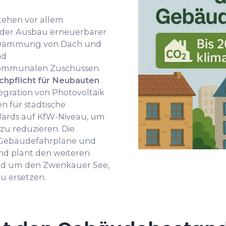
tehen vor allem
 der Ausbau erneuerbarer
ie Dämmung von Dach und
nd
kommunalen Zuschüssen.
chpflicht für Neubauten
egration von Photovoltaik
n für städtische
dards auf KfW-Niveau, um
zu reduzieren. Die
 Gebäudefahrpläne und
und plant den weiteren
nd um den Zwenkauer See,
u ersetzen.