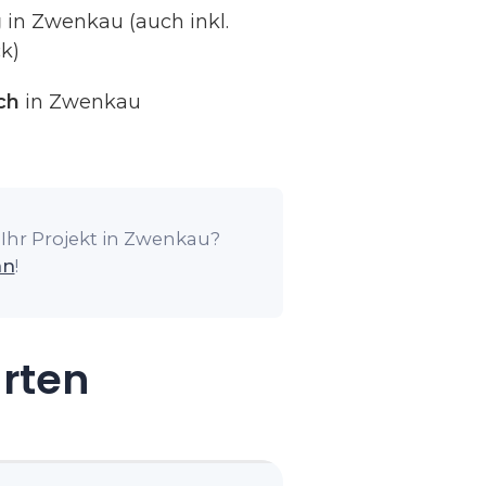
g
in Zwenkau (auch inkl.
k)
ch
in Zwenkau
 Ihr Projekt in Zwenkau?
an
!
arten