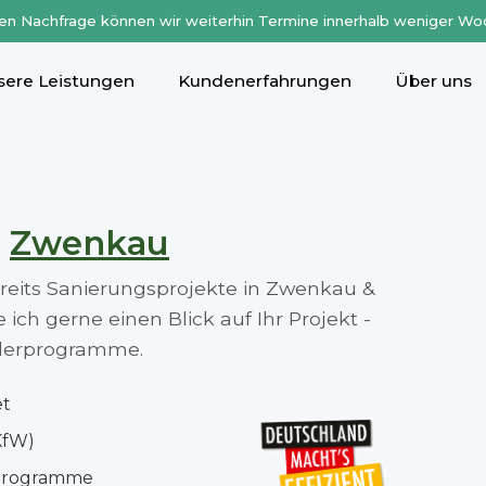
en Nachfrage können wir weiterhin Termine innerhalb weniger Wo
sere Leistungen
Kundenerfahrungen
Über uns
n
Zwenkau
bereits Sanierungsprojekte in Zwenkau &
ch gerne einen Blick auf Ihr Projekt -
rderprogramme.
et
KfW)
rprogramme