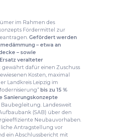
tümer im Rahmen des
nzepts Fördermittel zur
beantragen.
Gefördert werden
rmedämmung – etwa an
decke – sowie
Ersatz veralteter
dt gewährt dafür einen Zuschuss
gewiesenen Kosten, maximal
der Landkreis Leipzig im
odernisierung“
bis zu 15 %
he Sanierungskonzepte
d Baubegleitung. Landesweit
e Aufbaubank (SAB) über den
rgieeffiziente Neubauvorhaben.
mliche Antragstellung vor
 ein Abschlussbericht mit