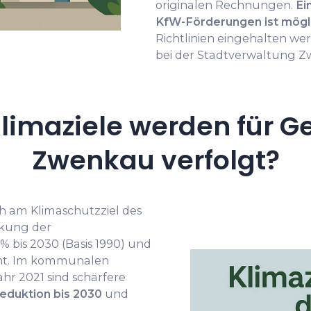
originalen Rechnungen.
Ei
KfW-Förderungen ist mögl
Richtlinien eingehalten wer
bei der Stadtverwaltung Zw
limaziele werden für G
Zwenkau verfolgt?
ch am Klimaschutzziel des
nkung der
 bis 2030 (Basis 1990) und
ieht. Im kommunalen
r 2021 sind schärfere
eduktion bis 2030
und