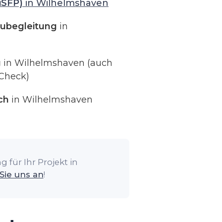
iSFP)
in Wilhelmshaven
ubegleitung
in
g
in Wilhelmshaven (auch
Check)
ch
in Wilhelmshaven
 für Ihr Projekt in
Sie uns an
!