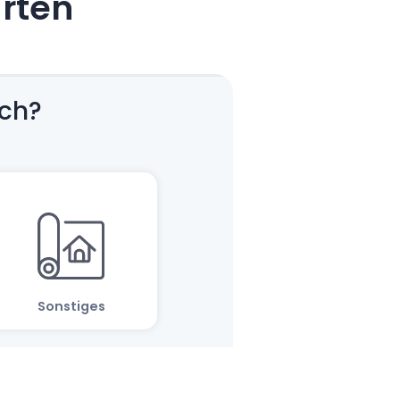
arten