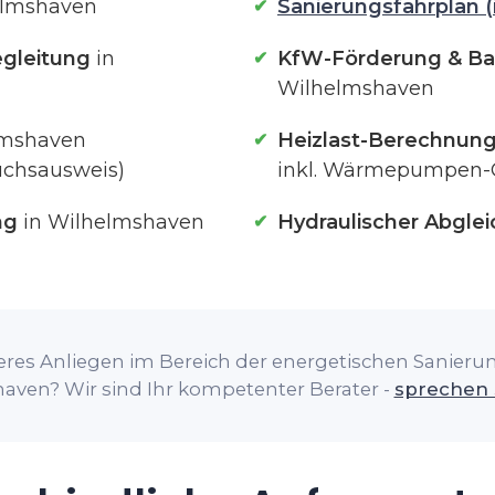
elmshaven
Sanierungsfahrplan (
gleitung
in
KfW-Förderung & Ba
Wilhelmshaven
lmshaven
Heizlast-Berechnun
uchsausweis)
inkl. Wärmepumpen-
ng
in Wilhelmshaven
Hydraulischer Abglei
res Anliegen im Bereich der energetischen Sanierung
aven? Wir sind Ihr kompetenter Berater -
sprechen 