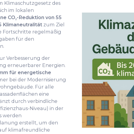
am Klimaschutzgesetz des
ich im lokalen
ine CO₂-Reduktion von 55
 Klimaneutralität
zum Ziel
re Fortschritte regelmäßig
gaben für den
n.
r Verbesserung der
ung erneuerbarer Energien.
mm für energetische
er bei der Modernisierung
ohngebäude. Für alle
assadenflächen eine
gänzt durch verbindliche
fizienzhaus-Niveau) in der
s werden
anung erstellt, um den
uf klimafreundliche