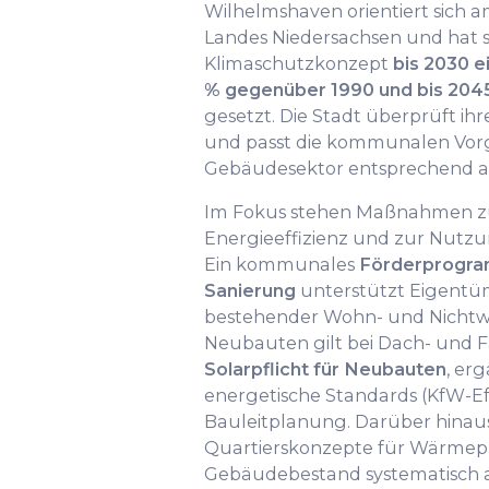
Wilhelmshaven orientiert sich 
Landes Niedersachsen und hat s
Klimaschutzkonzept
bis 2030 e
% gegenüber 1990 und bis 2045
gesetzt. Die Stadt überprüft ih
und passt die kommunalen Vor
Gebäudesektor entsprechend a
Im Fokus stehen Maßnahmen zu
Energieeffizienz und zur Nutz
Ein kommunales
Förderprogra
Sanierung
unterstützt Eigentüm
bestehender Wohn- und Nichtw
Neubauten gilt bei Dach- und F
Solarpflicht für Neubauten
, er
energetische Standards (KfW-Ef
Bauleitplanung. Darüber hinau
Quartierskonzepte für Wärmepl
Gebäudebestand systematisch a