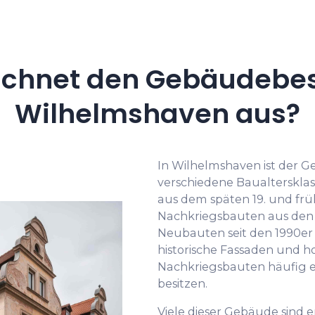
ichnet den Gebäudebes
Wilhelmshaven aus?
In Wilhelmshaven ist der 
verschiedene Baualterskla
aus dem späten 19. und frü
Nachkriegsbauten aus den 1
Neubauten seit den 1990er 
historische Fassaden und 
Nachkriegsbauten häufig ei
besitzen.
Viele dieser Gebäude sind 