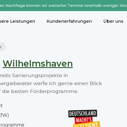
en Nachfrage können wir weiterhin Termine innerhalb weniger Wo
sere Leistungen
Kundenerfahrungen
Über uns
n
n
Wilhelmshaven
ereits Sanierungsprojekte in
gieberater werfe ich gerne einen Blick
auf die besten Förderprogramme.
et
KfW)
rprogramme