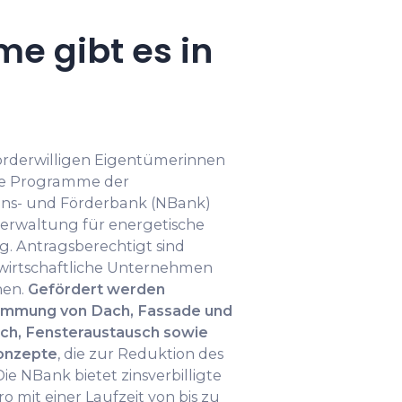
e gibt es in
örderwilligen Eigentümerinnen
le Programme der
ions- und Förderbank (NBank)
verwaltung für energetische
. Antragsberechtigt sind
wirtschaftliche Unternehmen
nen.
Gefördert werden
mung von Dach, Fassade und
ch, Fensteraustausch sowie
konzepte
, die zur Reduktion des
ie NBank bietet zinsverbilligte
o mit einer Laufzeit von bis zu