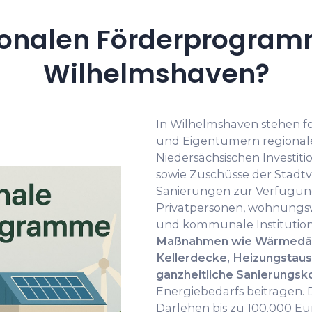
onalen Förderprogramm
Wilhelmshaven?
In Wilhelmshaven stehen f
und Eigentümern regiona
Niedersächsischen Investit
sowie Zuschüsse der Stadt
Sanierungen zur Verfügung
Privatpersonen, wohnungs
und kommunale Institutio
Maßnahmen wie Wärmedäm
Kellerdecke, Heizungstaus
ganzheitliche Sanierungs
Energiebedarfs beitragen. D
Darlehen bis zu 100.000 Eur