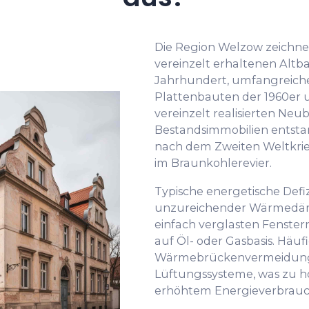
Die Region Welzow zeichne
vereinzelt erhaltenen Altb
Jahrhundert, umfangreich
Plattenbauten der 1960er 
vereinzelt realisierten Neu
Bestandsimmobilien ents
nach dem Zweiten Weltkrie
im Braunkohlerevier.
Typische energetische Defiz
unzureichender Wärmedä
einfach verglasten Fenster
auf Öl- oder Gasbasis. Häu
Wärmebrückenvermeidung 
Lüftungssysteme, was zu 
erhöhtem Energieverbrauch