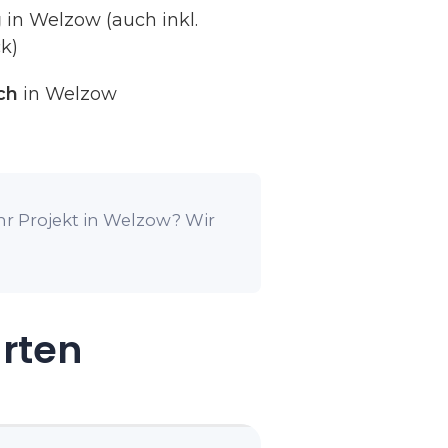
g
in Welzow (auch inkl.
k)
ch
in Welzow
hr Projekt in Welzow? Wir
arten