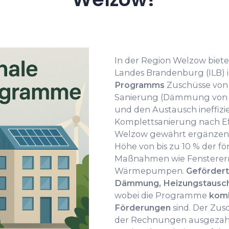
In der Region Welzow bietet
Landes Brandenburg (ILB)
Programms
Zuschüsse von 
Sanierung (Dämmung von D
und den Austausch ineffizi
Komplettsanierung nach Ef
Welzow gewährt ergänzen
Höhe von bis zu 10 % der fö
Maßnahmen wie Fensterer
Wärmepumpen.
Geförder
Dämmung, Heizungstausch 
wobei die Programme
komb
Förderungen
sind. Der Zus
der Rechnungen ausgezahlt