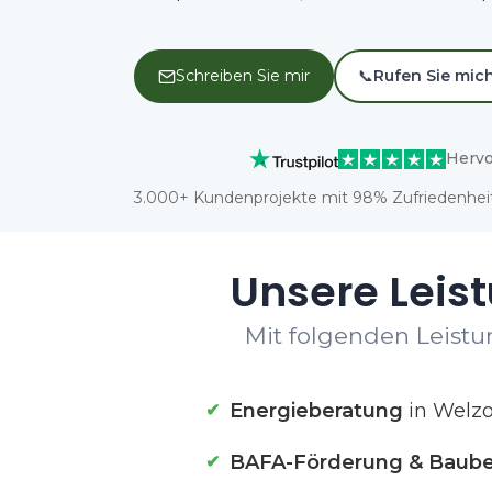
Schreiben Sie mir
📞
Rufen Sie mic
Hervo
3.000+ Kundenprojekte mit 98% Zufriedenheit
Unsere Leis
Mit folgenden Leistu
Energieberatung
in Welz
BAFA-Förderung & Baube