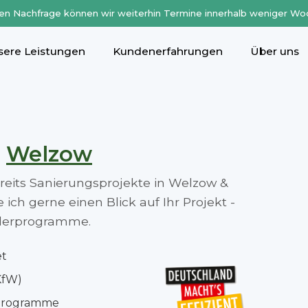
en Nachfrage können wir weiterhin Termine innerhalb weniger Wo
sere Leistungen
Kundenerfahrungen
Über uns
n
Welzow
ereits Sanierungsprojekte in Welzow &
ch gerne einen Blick auf Ihr Projekt -
rderprogramme.
et
KfW)
rprogramme