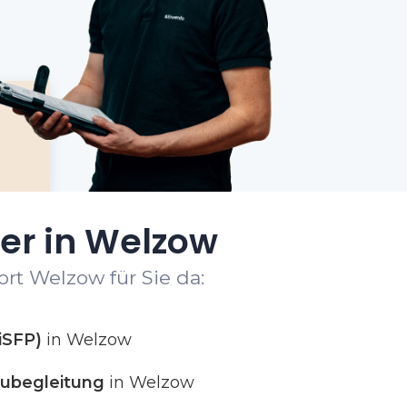
er in Welzow
rt Welzow für Sie da:
iSFP)
in Welzow
ubegleitung
in Welzow