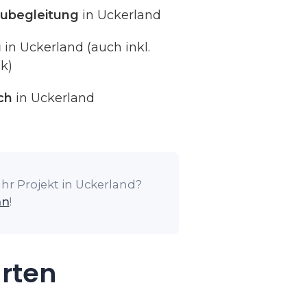
ubegleitung
in Uckerland
g
in Uckerland (auch inkl.
k)
ch
in Uckerland
hr Projekt in Uckerland?
an
!
arten