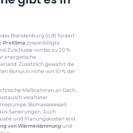
andes Brandenburg (ILB) fördert
s
ProKlima
zinsverbilligte
und Zuschüsse von bis zu 20 %
ür energetische
erland. Zusätzlich gewährt die
n Bonus in Höhe von 10 % der
chnische Maßnahmen an Dach,
ustausch veralteter
ärmepumpe, Biomassekessel)
haus-Sanierungen. Auch
rafie und Planungskosten sind
ung von Wärmedämmung
und