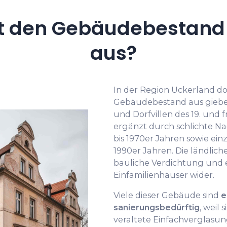
t den Gebäudebestand 
aus?
In der Region Uckerland do
Gebäudebestand aus giebe
und Dorfvillen des 19. und 
ergänzt durch schlichte N
bis 1970er Jahren sowie ei
1990er Jahren. Die ländlich
bauliche Verdichtung und e
Einfamilienhäuser wider.
Viele dieser Gebäude sind
e
sanierungsbedürftig
, wei
veraltete Einfachverglasung