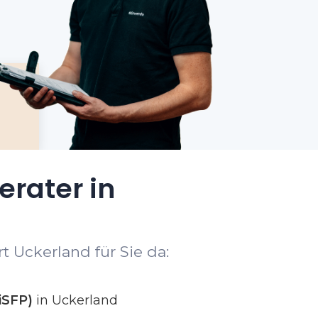
erater in
t Uckerland für Sie da:
iSFP)
in Uckerland