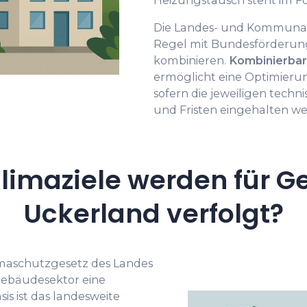
Heizungstausch steht im F
Die Landes- und Kommunal
Regel mit Bundesförderu
kombinieren.
Kombinierba
ermöglicht eine Optimieru
sofern die jeweiligen tech
und Fristen eingehalten we
limaziele werden für G
Uckerland verfolgt?
limaschutzgesetz des Landes
Gebäudesektor eine
s ist das landesweite