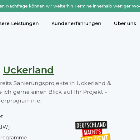
en Nachfrage können wir weiterhin Termine innerhalb weniger Wo
sere Leistungen
Kundenerfahrungen
Über uns
n
Uckerland
ereits Sanierungsprojekte in Uckerland &
ch gerne einen Blick auf Ihr Projekt -
rderprogramme.
et
KfW)
rprogramme