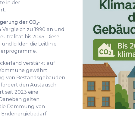
te in der
t.
ngerung der CO₂-
 Vergleich zu 1990 an und
eutralität bis 2045. Diese
und bilden die Leitlinie
derprogramme.
kerland verstärkt auf
e Kommune gewährt
ung von Bestandsgebäuden
 fördert den Austausch
t seit 2023 eine
 Daneben gelten
 die Dämmung von
 Endenergiebedarf