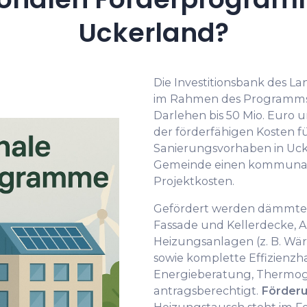
Uckerland?
Die Investitionsbank des L
im Rahmen des Programm
Darlehen bis 50 Mio. Euro 
der förderfähigen Kosten f
Sanierungsvorhaben in Uck
Gemeinde einen kommunale
Projektkosten.
Gefördert werden dämmte
Fassade und Kellerdecke, A
Heizungsanlagen (z. B. W
sowie komplette Effizienz
Energieberatung, Thermog
antragsberechtigt.
Förder