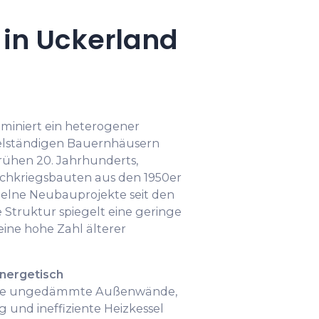
in Uckerland
miniert ein heterogener
lständigen Bauernhäusern
frühen 20. Jahrhunderts,
achkriegsbauten aus den 1950er
nzelne Neubauprojekte seit den
e Struktur spiegelt eine geringe
ine hohe Zahl älterer
nergetisch
l sie ungedämmte Außenwände,
 und ineffiziente Heizkessel