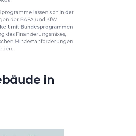
okus.
programme lassen sich in der
ngen der BAFA und KfW
rkeit mit Bundesprogrammen
ng des Finanzierungsmixes,
nischen Mindestanforderungen
rden.
ebäude in