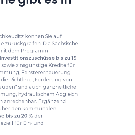
Schkeuditz können Sie auf
 zurückgreifen: Die Sächsische
t mit dem Programm
Investitionszuschüsse bis zu 15
sowie zinsgünstige Kredite für
mmung, Fenstererneuerung
die Richtlinie „Förderung von
äuden“ sind auch ganzheitliche
mmung, hydraulischem Abgleich
n anrechenbar. Ergänzend
tz über den kommunalen
e bis zu 20 %
der
eziell für Ein‐ und