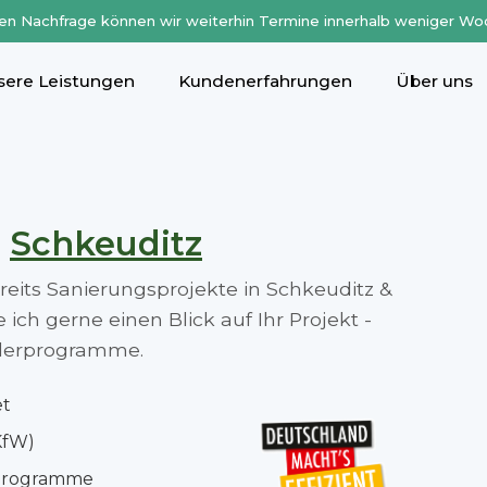
en Nachfrage können wir weiterhin Termine innerhalb weniger Wo
sere Leistungen
Kundenerfahrungen
Über uns
n
Schkeuditz
ereits Sanierungsprojekte in Schkeuditz &
ch gerne einen Blick auf Ihr Projekt -
rderprogramme.
et
KfW)
rprogramme