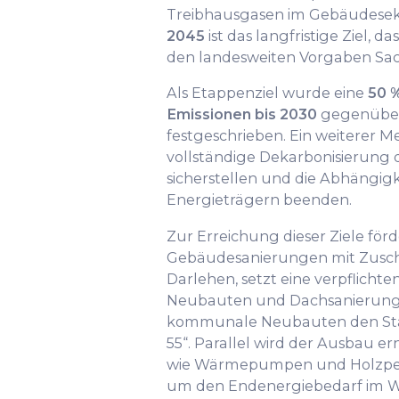
Treibhausgasen im Gebäudesek
2045
ist das langfristige Ziel, 
den landesweiten Vorgaben Sac
Als Etappenziel wurde eine
50 
Emissionen bis 2030
gegenüber 
festgeschrieben. Ein weiterer Mei
vollständige Dekarbonisierun
sicherstellen und die Abhängigke
Energieträgern beenden.
Zur Erreichung dieser Ziele för
Gebäudesanierungen mit Zusch
Darlehen, setzt eine verpflichten
Neubauten und Dachsanierung
kommunale Neubauten den Sta
55“. Parallel wird der Ausbau 
wie Wärmepumpen und Holzpell
um den Endenergiebedarf im 