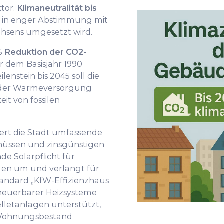
tor.
Klimaneutralität bis
das in enger Abstimmung mit
hsens umgesetzt wird.
% Reduktion der CO2-
dem Basisjahr 1990
lenstein bis 2045 soll die
g der Wärmeversorgung
it von fossilen
dert die Stadt umfassende
üssen und zinsgünstigen
de Solarpflicht für
en um und verlangt für
ndard „KfW-Effizienzhaus
erneuerbarer Heizsysteme
etanlagen unterstützt,
Wohnungsbestand