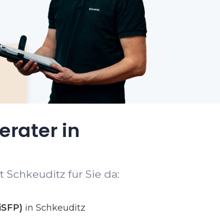
erater in
 Schkeuditz für Sie da:
iSFP)
in Schkeuditz