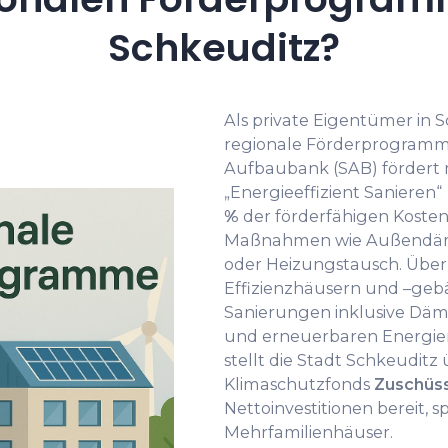
Schkeuditz?
Als private Eigentümer in 
regionale Förderprogramme
Aufbaubank (SAB) förder
„Energieeffizient Sanieren“
%
der förderfähigen Kosten 
Maßnahmen wie Außendä
oder Heizungstausch. Über 
Effizienzhäusern und –geb
Sanierungen inklusive Dä
und erneuerbaren Energie
stellt die Stadt Schkeudi
Klimaschutzfonds
Zuschüss
Nettoinvestitionen bereit, sp
Mehrfamilienhäuser.