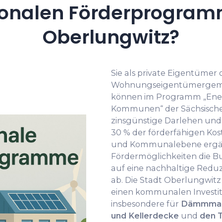
onalen Förderprogramm
Oberlungwitz?
Sie als private Eigentümer 
Wohnungseigentümergemei
können im Programm „Energ
Kommunen“ der Sächsisch
zinsgünstige Darlehen und
30 % der förderfähigen Kos
und Kommunalebene ergä
Fördermöglichkeiten die 
auf eine nachhaltige Redu
ab. Die Stadt Oberlungwit
einen kommunalen Investiti
insbesondere für
Dämmmaßn
und Kellerdecke
und
den 