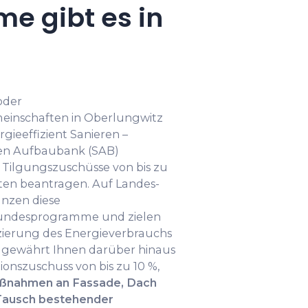
e gibt es in
oder
nschaften in Oberlungwitz
ieeffizient Sanieren –
en Aufbaubank (SAB)
 Tilgungszuschüsse von bis zu
ten beantragen. Auf Landes-
nzen diese
Bundesprogramme und zielen
zierung des Energieverbrauchs
z gewährt Ihnen darüber hinaus
onszuschuss von bis zu 10 %,
ahmen an Fassade, Dach
Tausch bestehender