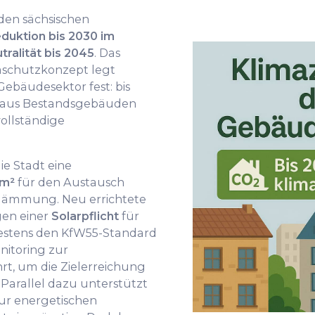
 den sächsischen
duktion bis 2030 im
tralität bis 2045
. Das
schutzkonzept legt
ebäudesektor fest: bis
n aus Bestandsgebäuden
vollständige
ie Stadt eine
/m²
für den Austausch
hdämmung. Neu errichtete
en einer
Solarpflicht
für
estens den KfW55-Standard
nitoring zur
rt, um die Zielerreichung
Parallel dazu unterstützt
ur energetischen