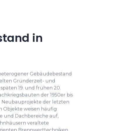
tand in
n heterogener Gebäudebestand
zelten Gründerzeit- und
späten 19. und frühen 20.
chkriegsbauten der 1950er bis
e Neubauprojekte der letzten
en Objekte weisen häufig
und Dachbereiche auf,
hnhäusern veraltete
izienten Brennwerttechniken