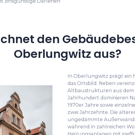
t zinsgünstige Darlehen
ichnet den Gebäudebes
Oberlungwitz aus?
In Oberlungwitz prägt ei
das Ortsbild. Neben verein
Altbaustrukturen aus dem 
Jahrhundert dominieren Na
1970er Jahre sowie einzeln
zwei Jahrzehnte. Die älter
ungedämmte Außenwände 
während in zahlreichen Wo
Heizungsanlagen mit ineff