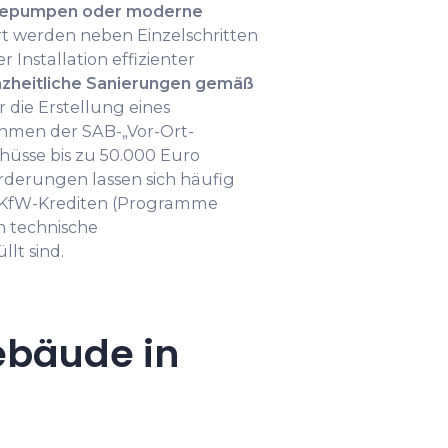
epumpen oder moderne
rt werden neben Einzelschritten
Installation effizienter
zheitliche Sanierungen gemäß
ür die Erstellung eines
hmen der SAB-„Vor-Ort-
hüsse bis zu 50.000 Euro
örderungen lassen sich häufig
 KfW-Krediten (Programme
n technische
lt sind.
ebäude in