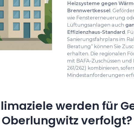
Heizsysteme gegen Wärm
Brennwertkessel
. Geförde
wie Fenstererneuerung oder 
Lüftungsanlagen auch
gan
Effizienzhaus-Standard
. F
Sanierungsfahrplans im Ra
Beratung“ können Sie Zusc
erhalten. Die regionalen F
mit BAFA-Zuschüssen und
261/262) kombinieren, sofer
Mindestanforderungen erfül
limaziele werden für G
Oberlungwitz verfolgt?