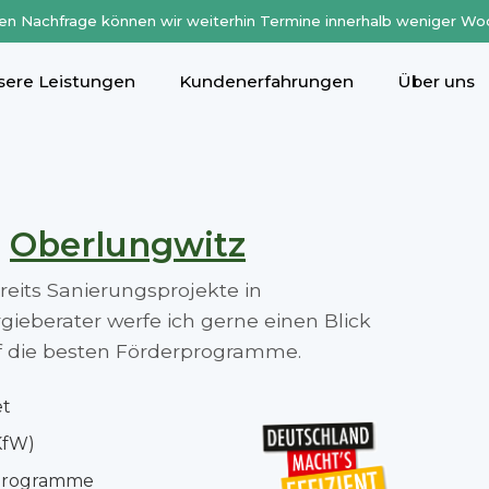
en Nachfrage können wir weiterhin Termine innerhalb weniger Wo
sere Leistungen
Kundenerfahrungen
Über uns
n
Oberlungwitz
ereits Sanierungsprojekte in
ieberater werfe ich gerne einen Blick
auf die besten Förderprogramme.
et
KfW)
rprogramme