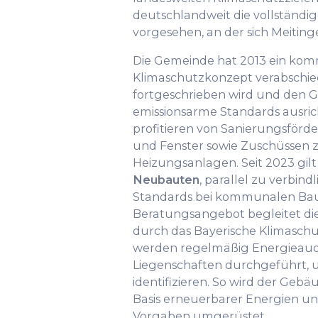
deutschlandweit die vollständi
vorgesehen, an der sich Meitinge
Die Gemeinde hat 2013 ein ko
Klimaschutzkonzept verabschied
fortgeschrieben wird und den
emissionsarme Standards ausric
profitieren von Sanierungsförd
und Fenster sowie Zuschüssen z
Heizungsanlagen. Seit 2023 gilt
Neubauten
, parallel zu verbind
Standards bei kommunalen Baut
Beratungsangebot begleitet di
durch das Bayerische Klimasc
werden regelmäßig Energieaudit
Liegenschaften durchgeführt, 
identifizieren. So wird der Geb
Basis erneuerbarer Energien un
Vorgaben umgerüstet.