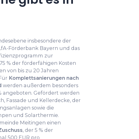
andesebene insbesondere der
LfA-Förderbank Bayern und das
ffizienzprogramm zur
75 % der förderfähigen Kosten
en von bis zu 20 Jahren
 Für
Komplettsanierungen nach
d
werden außerdem besonders
5 % angeboten. Gefördert werden
Fassade und Kellerdecke, der
ungsanlagen sowie die
mpen und Solarthermie.
meinde Meitingen einen
Zuschuss
, der 5 % der
imal 500 EUR pro