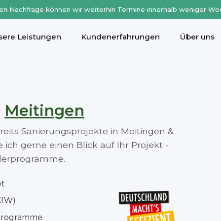
en Nachfrage können wir weiterhin Termine innerhalb weniger Wo
sere Leistungen
Kundenerfahrungen
Über uns
n
Meitingen
ereits Sanierungsprojekte in Meitingen &
ch gerne einen Blick auf Ihr Projekt -
rderprogramme.
et
KfW)
rprogramme