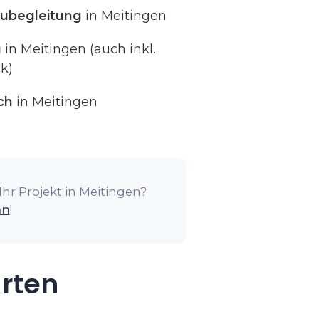
ubegleitung
in Meitingen
g
in Meitingen (auch inkl.
k)
ch
in Meitingen
hr Projekt in Meitingen?
an
!
arten