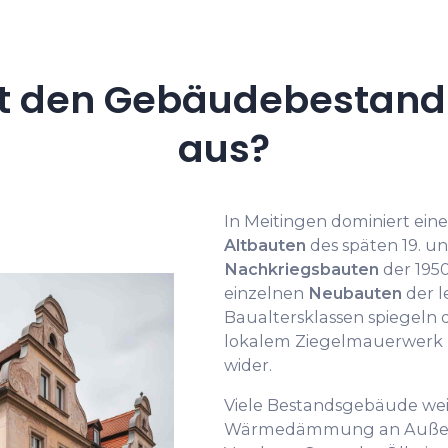
t den Gebäudebestand 
aus?
In Meitingen dominiert ei
Altbauten
des späten 19. u
Nachkriegsbauten
der 1950
einzelnen
Neubauten
der l
Baualtersklassen spiegeln 
lokalem Ziegelmauerwerk 
wider.
Viele Bestandsgebäude we
Wärmedämmung an Außen