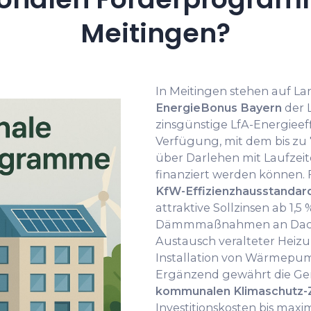
Meitingen?
In Meitingen stehen auf L
EnergieBonus Bayern
der 
zinsgünstige LfA-Energiee
Verfügung, mit dem bis zu 
über Darlehen mit Laufzeit
finanziert werden können.
KfW-Effizienzhausstandar
attraktive Sollzinsen ab 1,
Dämmmaßnahmen an Dach, 
Austausch veralteter Heiz
Installation von Wärmepu
Ergänzend gewährt die Ge
kommunalen Klimaschutz-
Investitionskosten bis max