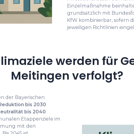
Einzelmaßnahme beinhalte
grundsätzlich mit Bundes
KfW kombinierbar, sofern 
jeweiligen Richtlinien eing
limaziele werden für G
Meitingen verfolgt?
en der Bayerischen
eduktion bis 2030
eutralität bis 2040
mmunalen Etappenziele im
mmung mit den
Bis 2045 ist