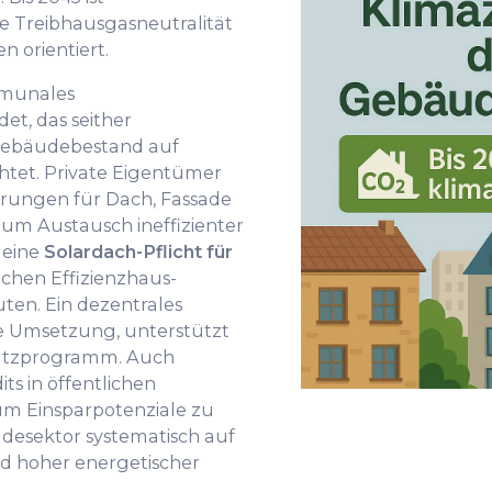
ge Treibhausgasneutralität
n orientiert.
mmunales
et, das seither
 Gebäudebestand auf
htet. Private Eigentümer
erungen für Dach, Fassade
um Austausch ineffizienter
 eine
Solardach-Pflicht für
lichen Effizienzhaus-
en. Ein dezentrales
e Umsetzung, unterstützt
hutzprogramm. Auch
s in öffentlichen
um Einsparpotenziale zu
äudesektor systematisch auf
d hoher energetischer