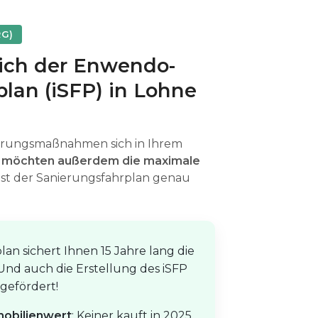
RG)
sich der Enwendo-
lan (iSFP) in Lohne
ierungsmaßnahmen sich in Ihrem
d
möchten außerdem die maximale
ist der Sanierungsfahrplan genau
an sichert Ihnen 15 Jahre lang die
 Und auch die Erstellung des iSFP
gefördert!
mobilienwert
: Keiner kauft in 2025