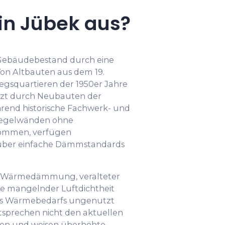
in Jübek aus?
r Gebäudebestand durch eine
Von Altbauten aus dem 19.
egsquartieren der 1950er Jahre
nzt durch Neubauten der
hrend historische Fachwerk- und
Ziegelwänden ohne
mmen, verfügen
über einfache Dämmstandards
 Wärmedämmung, veralteter
e mangelnder Luftdichtheit
 des Wärmebedarfs ungenutzt
tsprechen nicht den aktuellen
en und weisen überhöhte