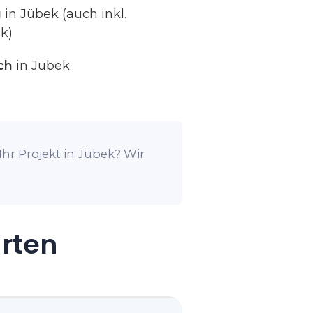
g
in Jübek (auch inkl.
k)
ch
in Jübek
hr Projekt in Jübek? Wir
arten