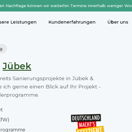
en Nachfrage können wir weiterhin Termine innerhalb weniger Wo
sere Leistungen
Kundenerfahrungen
Über uns
rg
n
Jübek
ereits Sanierungsprojekte in Jübek &
ch gerne einen Blick auf Ihr Projekt -
rderprogramme.
et
KfW)
rprogramme