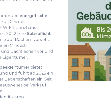
e Kommune
energetische
 zu 20 % der
n KfW-Effizienzhaus-
eit 2022 eine
Solarpflicht
,
mie auf Dächern vorsieht.
inen Mindest-
 und Dachflächen vor und
r Eigentümer.
deeigentümer bietet
ung und führt ab 2025 ein
 Liegenschaften ein. Seit
ieausweises bei Verkauf
um
entifizieren.