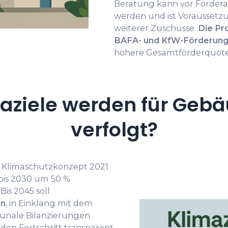
Beratung kann vor Förder
werden und ist Voraussetz
weiterer Zuschüsse.
Die Pr
BAFA- und KfW-Förderung
höhere Gesamtförderquote 
aziele werden für Gebä
verfolgt?
m Klimaschutzkonzept 2021
 bis 2030 um 50 %
is 2045 soll
en
, in Einklang mit dem
unale Bilanzierungen
 den Fortschritt transparent