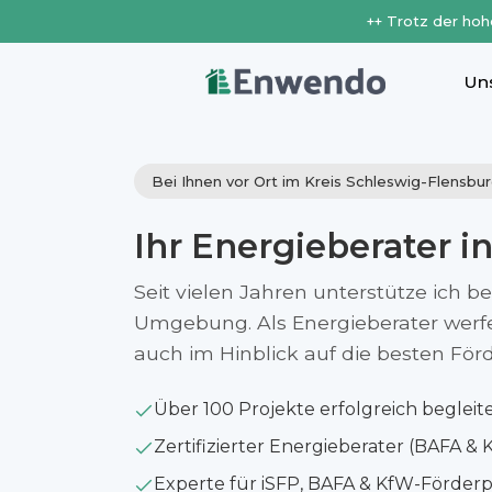
++ Trotz der hoh
Un
Bei Ihnen vor Ort im Kreis Schleswig-Flensbu
Ihr Energieberater i
Seit vielen Jahren unterstütze ich b
Umgebung. Als Energieberater werfe i
auch im Hinblick auf die besten Fö
Über 100 Projekte erfolgreich begleit
Zertifizierter Energieberater (BAFA & 
Experte für iSFP, BAFA & KfW-Förde