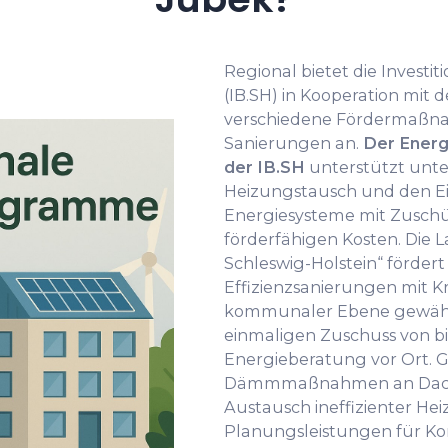
Regional bietet die Investi
(IB.SH) in Kooperation mit
verschiedene Fördermaßna
Sanierungen an.
Der Energ
der IB.SH
unterstützt un
Heizungstausch und den E
Energiesysteme mit Zuschüs
förderfähigen Kosten. Die L
Schleswig-Holstein“ förder
Effizienzsanierungen mit Kr
kommunaler Ebene gewähr
einmaligen Zuschuss von bi
Energieberatung vor Ort. 
Dämmmaßnahmen an Dach, 
Austausch ineffizienter He
Planungsleistungen für Ko