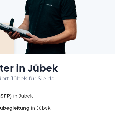
ter in Jübek
ort Jübek für Sie da:
iSFP)
in Jübek
ubegleitung
in Jübek