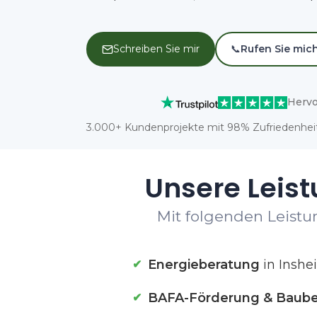
Schreiben Sie mir
📞
Rufen Sie mic
Hervo
3.000+ Kundenprojekte mit 98% Zufriedenheit
Unsere Leist
Mit folgenden Leistun
Energieberatung
in Inshe
BAFA-Förderung & Baube