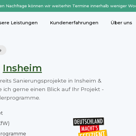
en Nachfrage können wir weiterhin Termine innerhalb weniger Wo
sere Leistungen
Kundenerfahrungen
Über uns
e
n
Insheim
ereits Sanierungsprojekte in Insheim &
ch gerne einen Blick auf Ihr Projekt -
rderprogramme.
et
KfW)
rprogramme