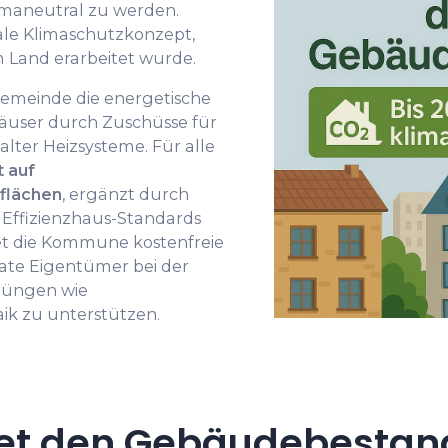
imaneutral zu werden.
le Klimaschutzkonzept,
 Land erarbeitet wurde.
Gemeinde die energetische
user durch Zuschüsse für
er Heizsysteme. Für alle
t auf
flächen
, ergänzt durch
 Effizienzhaus-Standards
tet die Kommune kostenfreie
ate Eigentümer bei der
rüngen wie
k zu unterstützen.
et den Gebäudebestand