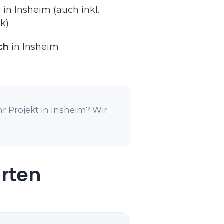
g
in Insheim (auch inkl.
k)
ch
in Insheim
r Projekt in Insheim? Wir
arten