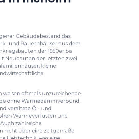
rogener Gebäudebestand das
hwerk- und Bauernhäuser aus dem
kriegsbauten der 1950er bis
elt Neubauten der letzten zwei
nfamilienhäuser, kleine
ndwirtschaftliche
n weisen oftmals unzureichende
de ohne Wärmedämmverbund,
und veraltete Öl- und
hohen Wärmeverlusten und
 Auch zahlreiche
 nicht über eine zeitgemäße
te Heiztechnik, was eine