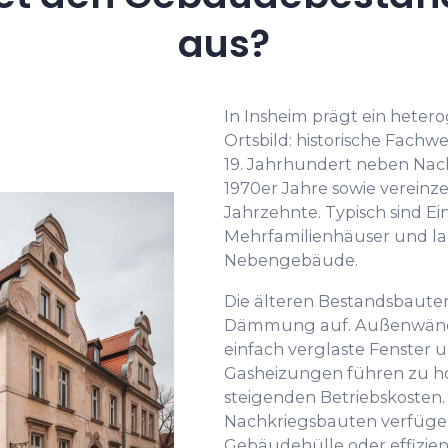
aus?
In Insheim prägt ein hete
Ortsbild: historische Fac
19. Jahrhundert neben Nach
1970er Jahre sowie vereinz
Jahrzehnte. Typisch sind Ei
Mehrfamilienhäuser und la
Nebengebäude.
Die älteren Bestandsbaute
Dämmung auf. Außenwän
einfach verglaste Fenster 
Gasheizungen führen zu 
steigenden Betriebskosten.
Nachkriegsbauten verfügen
Gebäudehülle oder effizien