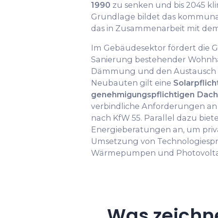
1990
zu senken und bis 2045 kl
Grundlage bildet das kommuna
das in Zusammenarbeit mit dem
Im Gebäudesektor fördert die 
Sanierung bestehender Wohnhä
Dämmung und den Austausch alt
Neubauten gilt eine
Solarpflich
genehmigungspflichtigen Dach
verbindliche Anforderungen an
nach KfW 55. Parallel dazu bie
Energieberatungen an, um priv
Umsetzung von Technologiesp
Wärmepumpen und Photovoltai
Was zeichn