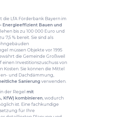
lt die LfA Förderbank Bayern im
– Energieeffizient Bauen und
rlehen bis zu 100 000 Euro und
 7,5 % bereit. Sie sind als
Wohngebäuden
Regel müssen Objekte vor 1995
 gewährt die Gemeinde Großweil
einen Investitionszuschuss von
n Kosten. Sie können die Mittel
aden- und Dachdämmung,
eitliche Sanierung
verwenden.
in der Regel
mit
, KfW) kombinieren
, wodurch
glich ist. Eine fachkundige
setzung für Ihre
er detaillierten Planung und