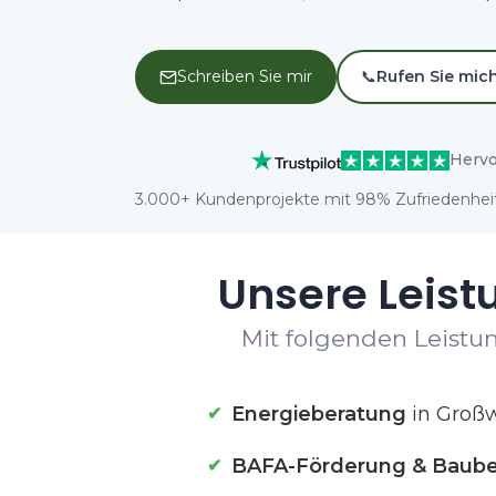
Schreiben Sie mir
📞
Rufen Sie mic
Hervo
3.000+ Kundenprojekte mit 98% Zufriedenheit
Unsere Leist
Mit folgenden Leistun
Energieberatung
in Großw
BAFA-Förderung & Baube