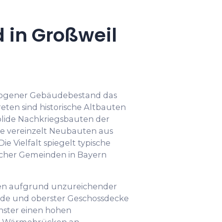
 in Großweil
erogener Gebäudebestand das
reten sind historische Altbauten
olide Nachkriegsbauten der
wie vereinzelt Neubauten aus
e Vielfalt spiegelt typische
cher Gemeinden in Bayern
sen aufgrund unzureichender
e und oberster Geschossdecke
enster einen hohen
ge Wärmebrücken an