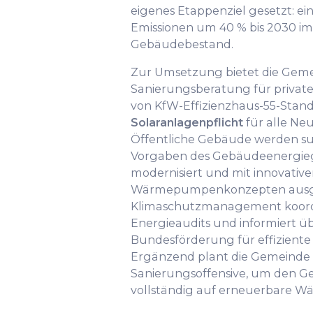
eigenes Etappenziel gesetzt: e
Emissionen um 40 % bis 2030 
Gebäudebestand.
Zur Umsetzung bietet die Geme
Sanierungsberatung für private
von KfW-Effizienzhaus-55-Standa
Solaranlagenpflicht
für alle Ne
Öffentliche Gebäude werden su
Vorgaben des Gebäudeenergieg
modernisiert und mit innovativ
Wärmepumpenkonzepten ausge
Klimaschutzmanagement koordi
Energieaudits und informiert ü
Bundesförderung für effizient
Ergänzend plant die Gemeind
Sanierungsoffensive, um den G
vollständig auf erneuerbare W