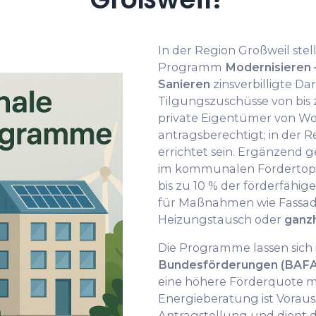
In der Region Großweil stel
Programm
Modernisieren 
Sanieren
zinsverbilligte Da
Tilgungszuschüsse von bis zu
private Eigentümer von 
antragsberechtigt; in der 
errichtet sein. Ergänzend
im kommunalen Fördertopf 
bis zu 10 % der förderfähige
für Maßnahmen wie Fass
Heizungstausch oder
ganzh
Die Programme lassen sich 
Bundesförderungen (BAFA
eine höhere Förderquote mö
Energieberatung ist Voraus
Antragstellung und dient d