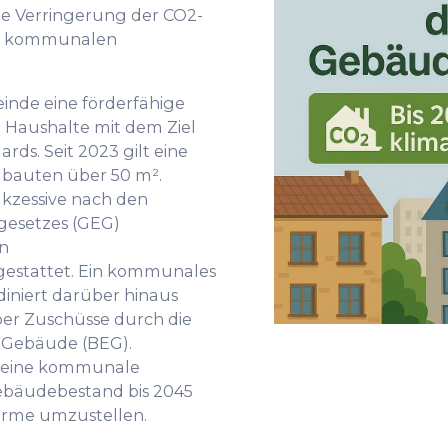
ine Verringerung der CO2-
im kommunalen
inde eine förderfähige
 Haushalte mit dem Ziel
rds. Seit 2023 gilt eine
ubauten über 50 m².
kzessive nach den
esetzes (GEG)
en
stattet. Ein kommunales
niert darüber hinaus
ber Zuschüsse durch die
e Gebäude (BEG).
e eine kommunale
ebäudebestand bis 2045
ärme umzustellen.