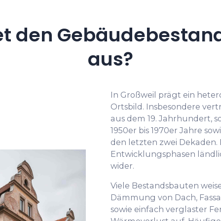
t den Gebäudebestand
aus?
In Großweil prägt ein het
Ortsbild. Insbesondere vert
aus dem 19. Jahrhundert, s
1950er bis 1970er Jahre so
den letzten zwei Dekaden. Di
Entwicklungsphasen ländli
wider.
Viele Bestandsbauten wei
Dämmung von Dach, Fassad
sowie einfach verglaster F
Wärmeverlust auf. Häufi