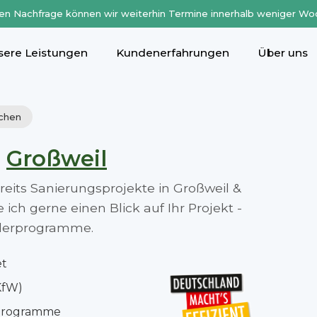
en Nachfrage können wir weiterhin Termine innerhalb weniger Wo
sere Leistungen
Kundenerfahrungen
Über uns
rchen
n
Großweil
ereits Sanierungsprojekte in Großweil &
ch gerne einen Blick auf Ihr Projekt -
rderprogramme.
et
KfW)
rprogramme