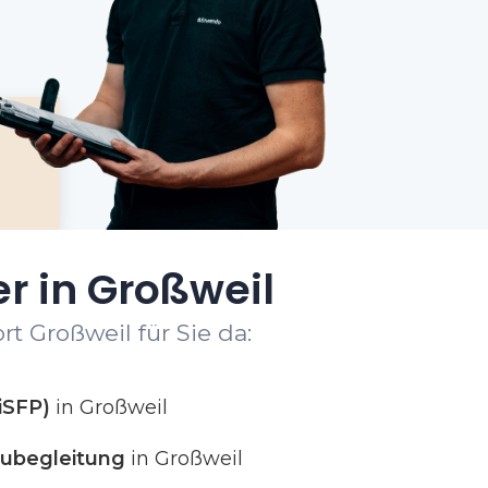
r in Großweil
t Großweil für Sie da:
iSFP)
in Großweil
ubegleitung
in Großweil