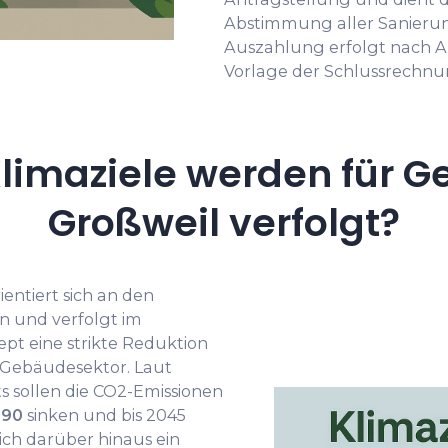
Abstimmung aller Sanier
Auszahlung erfolgt nach 
Vorlage der Schlussrechnu
limaziele werden für G
Großweil verfolgt?
entiert sich an den
rn und verfolgt im
t eine strikte Reduktion
 Gebäudesektor. Laut
s sollen die CO2-Emissionen
990
sinken und bis 2045
sich darüber hinaus ein