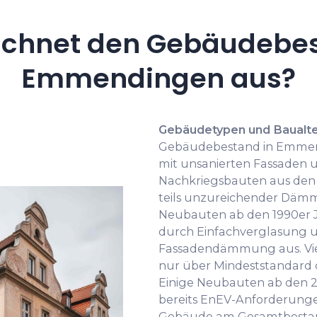
ichnet den Gebäudebes
Emmendingen aus?
Gebäudetypen und Baualte
Gebäudebestand in Emmen
mit unsanierten Fassaden 
Nachkriegsbauten aus den 1
teils unzureichender Dä
Neubauten ab den 1990er J
durch Einfachverglasung 
Fassadendämmung aus. Vie
nur über Mindeststandard
Einige Neubauten ab den 
bereits EnEV-Anforderungen
Gebäude am Gesamtbestan