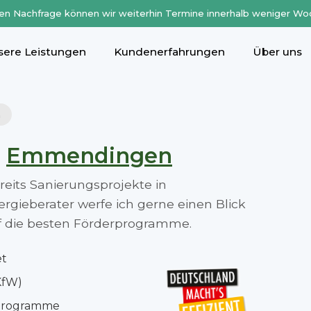
en Nachfrage können wir weiterhin Termine innerhalb weniger Wo
sere Leistungen
Kundenerfahrungen
Über uns
n
n
Emmendingen
ereits Sanierungsprojekte in
ieberater werfe ich gerne einen Blick
auf die besten Förderprogramme.
et
KfW)
rprogramme