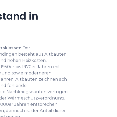
tand in
rsklassen
Der
dingen besteht aus Altbauten
und hohen Heizkosten,
950er bis 1970er Jahren mit
mmung sowie moderneren
ahren. Altbauten zeichnen sich
und fehlende
le Nachkriegsbauten verfügen
 der Wärmeschutzverordnung.
2000er Jahren entsprechen
, dennoch ist der Anteil dieser
d gering.