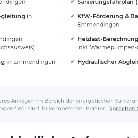
endingen
Sanierungsfahrplan (
gleitung
in
KfW-Förderung & Ba
Emmendingen
ndingen
Heizlast-Berechnun
uchsausweis)
inkl. Wärmepumpen-
ng
in Emmendingen
Hydraulischer Abglei
res Anliegen im Bereich der energetischen Sanierung
en? Wir sind Ihr kompetenter Berater -
sprechen 