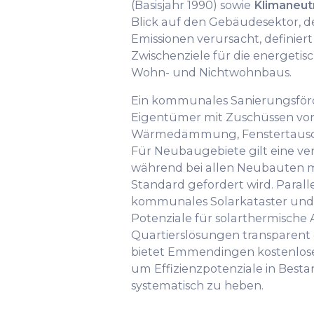
(Basisjahr 1990) sowie
Klimaneutr
Blick auf den Gebäudesektor, d
Emissionen verursacht, definiert
Zwischenziele für die energeti
Wohn- und Nichtwohnbaus.
Ein kommunales Sanierungsfö
Eigentümer mit Zuschüssen von 
Wärmedämmung, Fenstertausch
Für Neubaugebiete gilt eine ver
während bei allen Neubauten m
Standard gefordert wird. Paralle
kommunales Solarkataster un
Potenziale für solarthermische
Quartierslösungen transparent
bietet Emmendingen kostenlos
um Effizienzpotenziale in Bes
systematisch zu heben.