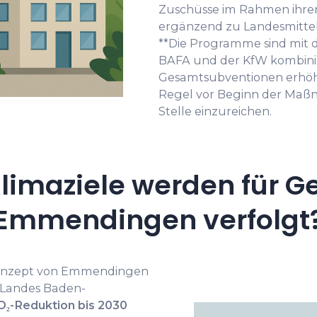
Zuschüsse im Rahmen ihrer K
ergänzend zu Landesmittel
**Die Programme sind mit
BAFA und der KfW kombinier
Gesamtsubventionen erhöhen
Regel vor Beginn der Maß
Stelle einzureichen.
limaziele werden für G
Emmendingen verfolgt
onzept von Emmendingen
s Landes Baden-
O₂-Reduktion bis 2030