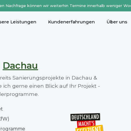
en Nachfrage können wir weiterhin Termine innerhalb weniger Wo
sere Leistungen
Kundenerfahrungen
Über uns
n
Dachau
ereits Sanierungsprojekte in Dachau &
ch gerne einen Blick auf Ihr Projekt -
rderprogramme.
et
KfW)
rprogramme