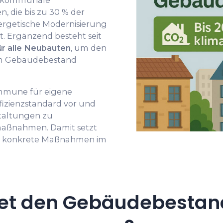
 die bis zu 30 % der
nergetische Modernisierung
 Ergänzend besteht seit
ür alle Neubauten
, um den
 im Gebäudebestand
ommune für eigene
izienzstandard vor und
staltungen zu
maßnahmen. Damit setzt
d konkrete Maßnahmen im
et den Gebäudebestan