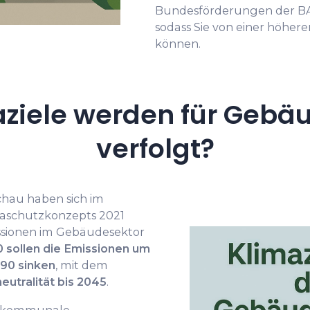
Bundesförderungen der BA
sodass Sie von einer höher
können.
ziele werden für Gebä
verfolgt?
chau haben sich im
schutzkonzepts 2021
issionen im Gebäudesektor
0 sollen die Emissionen um
90 sinken
, mit dem
eutralität bis 2045
.
ne kommunale