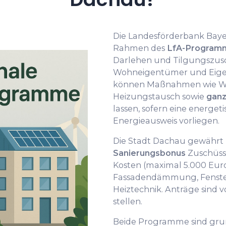
Die Landesförderbank Bayer
Rahmen des
LfA-Programm
Darlehen und Tilgungszusc
Wohneigentümer und Eige
können Maßnahmen wie
Heizungstausch sowie
ganz
lassen, sofern eine energe
Energieausweis vorliegen.
Die Stadt Dachau gewährt
Sanierungsbonus
Zuschüsse
Kosten (maximal 5.000 Euro 
Fassadendämmung, Fenste
Heiztechnik. Anträge sind
stellen.
Beide Programme sind grun