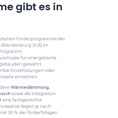
e gibt es in
k stehen Förderprogramme der
s Brandenburg (ILB) im
s Programm
Zuschüsse für energetische
sgebäuden gewährt.
erbei Einzellösungen oder
zepte einreichen.
ndere
Wärmedämmung,
ausch
sowie die Integration
 eine fachgerechte
usssätze liegen je nach
nd 30 % der förderfähigen