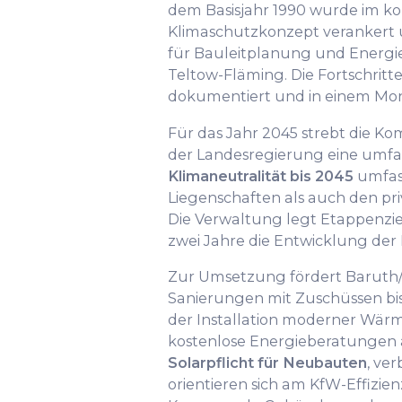
dem Basisjahr 1990 wurde im 
Klimaschutzkonzept verankert u
für Bauleitplanung und Energi
Teltow-Fläming. Die Fortschritt
dokumentiert und in einem Moni
Für das Jahr 2045 strebt die 
der Landesregierung eine umfas
Klimaneutralität bis 2045
umfass
Liegenschaften als auch den p
Die Verwaltung legt Etappenziel
zwei Jahre die Entwicklung der
Zur Umsetzung fördert Baruth
Sanierungen mit Zuschüssen bis 
der Installation moderner Wä
kostenlose Energieberatungen an
Solarpflicht für Neubauten
, ve
orientieren sich am KfW-Effizie