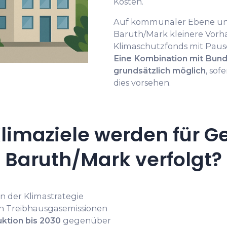
Kosten.
Auf kommunaler Ebene unt
Baruth/Mark kleinere Vor
Klimaschutzfonds mit Pausc
Eine Kombination mit Bund
grundsätzlich möglich
, so
dies vorsehen.
limaziele werden für G
Baruth/Mark verfolgt?
 der Klimastrategie
n Treibhausgasemissionen
uktion bis 2030
gegenüber