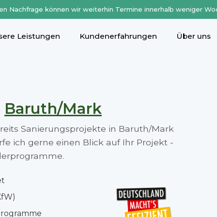
en Nachfrage können wir weiterhin Termine innerhalb weniger Wo
sere Leistungen
Kundenerfahrungen
Über uns
n
Baruth/Mark
ereits Sanierungsprojekte in Baruth/Mark
 ich gerne einen Blick auf Ihr Projekt -
rderprogramme.
et
KfW)
rprogramme