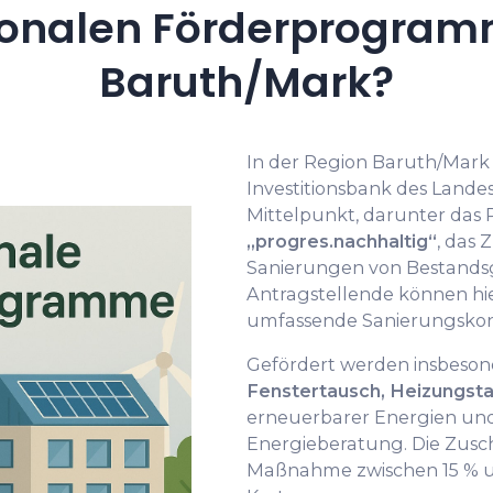
onalen Förderprogramm
Baruth/Mark?
In der Region Baruth/Mar
Investitionsbank des Lande
Mittelpunkt, darunter da
„progres.nachhaltig“
, das 
Sanierungen von Bestand
Antragstellende können hi
umfassende Sanierungskon
Gefördert werden insbeso
Fenstertausch, Heizungst
erneuerbarer Energien und
Energieberatung. Die Zusch
Maßnahme zwischen 15 % u