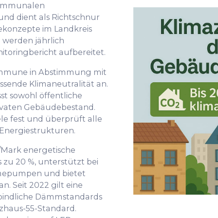
kommunalen
nd dient als Richtschnur
ekonzepte im Landkreis
e werden jährlich
toringbericht aufbereitet.
Kommune in Abstimmung mit
sende Klimaneutralität an.
t sowohl öffentliche
rivaten Gebäudebestand.
e fest und überprüft alle
 Energiestrukturen.
/Mark energetische
zu 20 %, unterstützt bei
rmepumpen und bietet
. Seit 2022 gilt eine
rbindliche Dämmstandards
nzhaus-55-Standard.