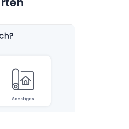
arten