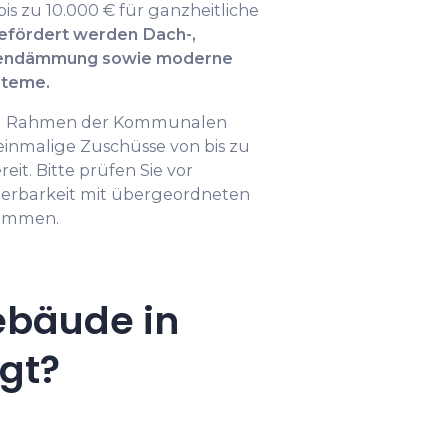
is zu 10.000 € für ganzheitliche
efördert werden Dach-,
kendämmung sowie moderne
steme.
t im Rahmen der Kommunalen
) einmalige Zuschüsse von bis zu
eit. Bitte prüfen Sie vor
ierbarkeit mit übergeordneten
rammen.
ebäude in
gt?