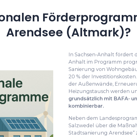
onalen Förderprogramm
Arendsee (Altmark)?
In Sachsen-Anhalt fördert d
Anhalt im Programm progre
Sanierung von Wohngebäud
20 % der Investitionskos
der Außenwände, Erneueru
Heizungstausch werden un
grundsätzlich mit BAFA- 
kombinierbar.
Neben dem Landesprogramm
Salzwedel über die Maßna
Stadtsanierung Arendsee“ 