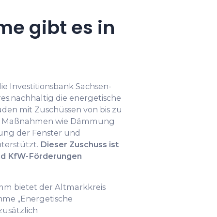
e gibt es in
ie Investitionsbank Sachsen-
s.nachhaltig die energetische
en mit Zuschüssen von bis zu
ten. Maßnahmen wie Dämmung
ng der Fenster und
terstützt.
Dieser Zuschuss ist
und KfW-Förderungen
 bietet der Altmarkkreis
hme „Energetische
zusätzlich