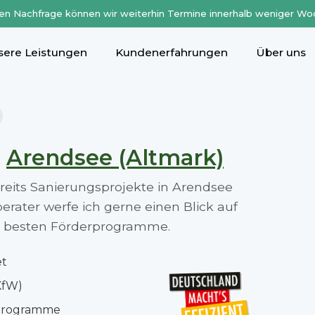
en Nachfrage können wir weiterhin Termine innerhalb weniger Wo
sere Leistungen
Kundenerfahrungen
Über uns
n
Arendsee (Altmark)
ereits Sanierungsprojekte in Arendsee
rater werfe ich gerne einen Blick auf
die besten Förderprogramme.
et
KfW)
rprogramme