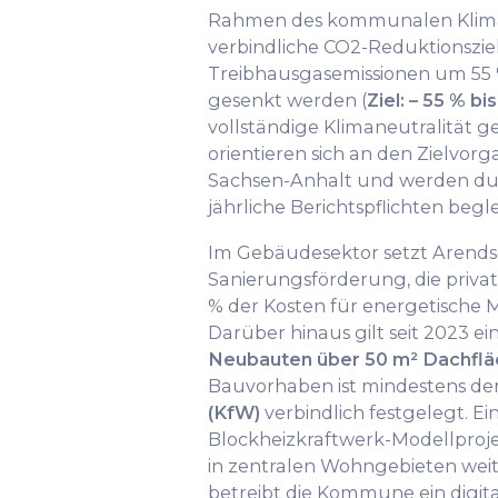
Rahmen des kommunalen Klim
verbindliche CO2-Reduktionsziele
Treibhausgasemissionen um 55 
gesenkt werden (
Ziel: – 55 % bi
vollständige Klimaneutralität g
orientieren sich an den Zielvo
Sachsen-Anhalt und werden du
jährliche Berichtspflichten begle
Im Gebäudesektor setzt Arend
Sanierungsförderung, die priva
% der Kosten für energetische 
Darüber hinaus gilt seit 2023 ei
Neubauten über 50 m² Dachfl
Bauvorhaben ist mindestens de
(KfW)
verbindlich festgelegt. E
Blockheizkraftwerk-Modellproje
in zentralen Wohngebieten wei
betreibt die Kommune ein digita