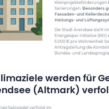
Kleinprojekteförderungen b
Sanierungen.
Besonders g
Fassaden- und Kellerdec
Heizungs- und Lüftungssy
Die Stadt Arendsee stell
Energiespar-Initiative (KEI
5.000 € pro Wohneinheit ber
Antragstellung die Kombin
Bundes- und Landesprog
limaziele werden für G
endsee (Altmark) verfol
reis Salzwedel verfolgt im