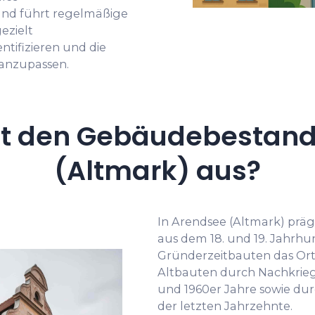
und führt regelmäßige
ezielt
tifizieren und die
anzupassen.
t den Gebäudebestand
(Altmark) aus?
In Arendsee (Altmark) prä
aus dem 18. und 19. Jahrhun
Gründerzeitbauten das Orts
Altbauten durch Nachkrie
und 1960er Jahre sowie du
der letzten Jahrzehnte.