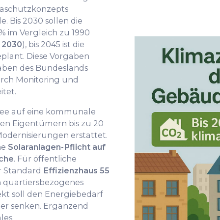
aschutzkonzepts
. Bis 2030 sollen die
% im Vergleich zu 1990
s 2030
), bis 2045 ist die
eplant. Diese Vorgaben
rgaben des Bundeslands
rch Monitoring und
itet.
see auf eine kommunale
ten Eigentümern bis zu 20
Modernisierungen erstattet.
ne
Solaranlagen-Pflicht auf
äche
. Für öffentliche
r Standard
Effizienzhaus 55
in quartiersbezogenes
kt soll den Energiebedarf
ter senken. Ergänzend
les