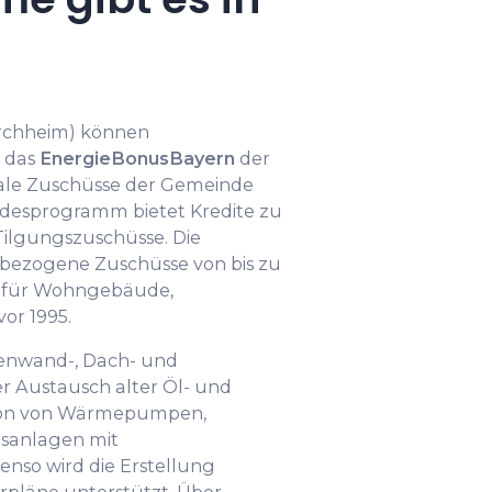
orchheim) können
 das
EnergieBonusBayern
der
le Zuschüsse der Gemeinde
ndesprogramm bietet Kredite zu
Tilgungszuschüsse. Die
bezogene Zuschüsse von bis zu
en für Wohngebäude,
or 1995.
ßenwand-, Dach- und
 Austausch alter Öl- und
ation von Wärmepumpen,
gsanlagen mit
so wird die Erstellung