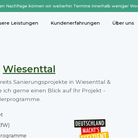
en Nachfrage können wir weiterhin Termine innerhalb weniger Wo
sere Leistungen
Kundenerfahrungen
Über uns
n
Wiesenttal
ereits Sanierungsprojekte in Wiesenttal &
ch gerne einen Blick auf Ihr Projekt -
rderprogramme.
et
KfW)
rprogramme