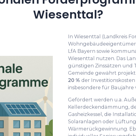
Wiesenttal?
In Wiesenttal (Landkreis F
Wohngebäudeeigentümer
LfA Bayern sowie kommuna
Wiesenttal nutzen. Das La
günstigen Zinssätzen und 
Gemeinde gewährt projekt
20 %
der Investitionskost
insbesondere für Baujahre v
Gefördert werden u.a. Au
Kellerdeckendämmung, der
Gasheizkessel, die Install
Solaranlagen oder Lüftun
Wärmerückgewinnung. Eben