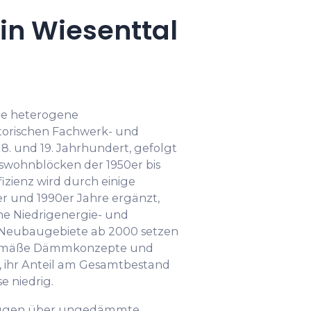
n Wiesenttal
ine heterogene
torischen Fachwerk- und
. und 19. Jahrhundert, gefolgt
wohnblöcken der 1950er bis
fizienz wird durch einige
r und 1990er Jahre ergänzt,
e Niedrigenergie- und
 Neubaugebiete ab 2000 setzen
itgemäße Dämmkonzepte und
, ihr Anteil am Gesamtbestand
e niedrig.
rfügen über ungedämmte