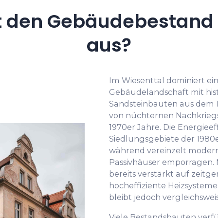
t den Gebäudebestand i
aus?
Im Wiesenttal dominiert e
Gebäudelandschaft mit his
Sandsteinbauten aus dem 18
von nüchternen Nachkriegs
1970er Jahre. Die Energieef
Siedlungsgebiete der 1980e
während vereinzelt modern
Passivhäuser emporragen.
bereits verstärkt auf ze
hocheffiziente Heizsysteme
bleibt jedoch vergleichsweis
Viele Bestandsbauten ve