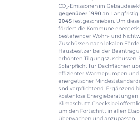
CO₂-Emissionen im Gebäudese
gegenüber 1990
an. Langfristig 
2045
festgeschrieben. Um diese
fördert die Kommune energeti
bestehender Wohn- und Nicht
Zuschüssen nach lokalen Förder
Hausbesitzer bei der Beantrag
erhöhten Tilgungszuschüssen. B
Solarpflicht für Dachflächen übe
effizienter Wärmepumpen und d
energetischer Mindeststandards
sind verpflichtend. Ergänzend 
kostenlose Energieberatungen 
Klimaschutz-Checks bei öffentl
um den Fortschritt in allen Eta
überwachen und anzupassen.