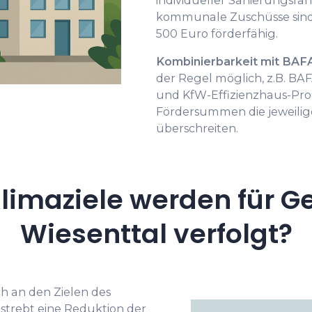
individueller Sanierungsfa
kommunale Zuschüsse sind
500 Euro förderfähig.
Kombinierbarkeit mit BAF
der Regel möglich, z.B. 
und KfW-Effizienzhaus-Pr
Fördersummen die jeweilig
überschreiten.
limaziele werden für G
Wiesenttal verfolgt?
h an den Zielen des
 strebt eine Reduktion der