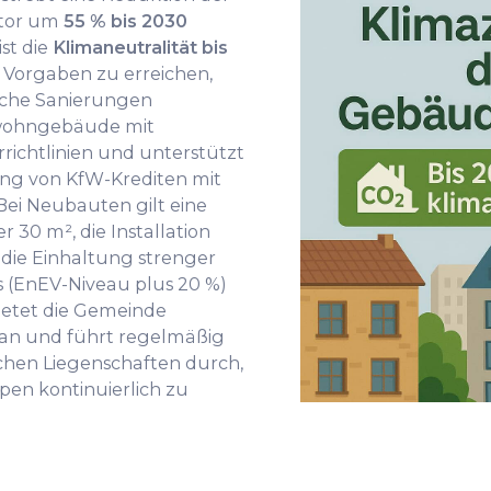
ktor um
55 % bis 2030
ist die
Klimaneutralität bis
 Vorgaben zu erreichen,
sche Sanierungen
wohngebäude mit
richtlinien und unterstützt
ung von KfW-Krediten mit
ei Neubauten gilt eine
r 30 m², die Installation
ie Einhaltung strenger
 (EnEV-Niveau plus 20 %)
bietet die Gemeinde
an und führt regelmäßig
ichen Liegenschaften durch,
ppen kontinuierlich zu