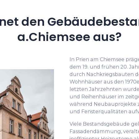
net den Gebäudebestan
a.Chiemsee aus?
In Prien am Chiemsee präge
dem 19. und frühen 20. Jah
durch Nachkriegsbauten der
Wohnhäuser aus den 1970er 
letzten Jahrzehnten wurde
und Reihenhäuser im zeitg
während Neubauprojekte
und Fensterqualitäten auf
Viele Bestandsgebäude ge
Fassadendämmung, veralte
ineffizienter Heizsysteme a