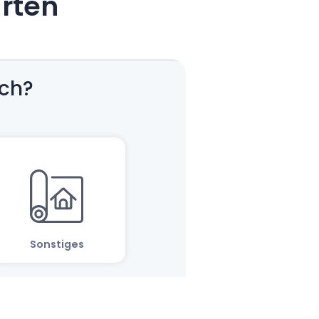
arten