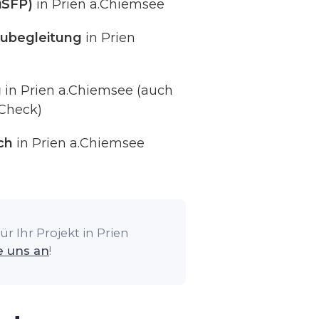
iSFP)
in Prien a.Chiemsee
ubegleitung
in Prien
g
in Prien a.Chiemsee (auch
Check)
ch
in Prien a.Chiemsee
r Ihr Projekt in Prien
e uns an
!