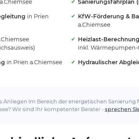
 a.Chiemsee
Sanierungsfahrplan (
gleitung
in Prien
KfW-Förderung & Ba
a.Chiemsee
a.Chiemsee
Heizlast-Berechnun
uchsausweis)
inkl. Wärmepumpen-
ng
in Prien a.Chiemsee
Hydraulischer Abglei
 Anliegen im Bereich der energetischen Sanierung fü
ee? Wir sind Ihr kompetenter Berater -
sprechen Si