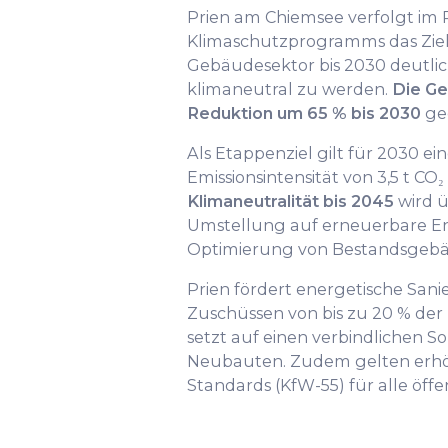
Prien am Chiemsee verfolgt im
Klimaschutzprogramms das Ziel
Gebäudesektor bis 2030 deutlic
klimaneutral zu werden.
Die Ge
Reduktion um 65 % bis 2030
ge
Als Etappenziel gilt für 2030 ein
Emissionsintensität von 3,5 t CO
Klimaneutralität bis 2045
wird ü
Umstellung auf erneuerbare En
Optimierung von Bestandsgebäu
Prien fördert energetische Sa
Zuschüssen von bis zu 20 % der 
setzt auf einen verbindlichen S
Neubauten. Zudem gelten erhö
Standards (KfW-55) für alle öff