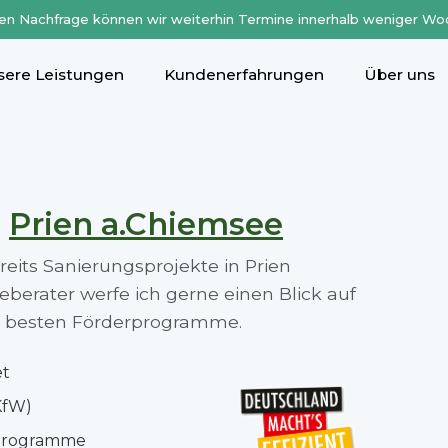
en Nachfrage können wir weiterhin Termine innerhalb weniger Wo
sere Leistungen
Kundenerfahrungen
Über uns
n
Prien a.Chiemsee
ereits Sanierungsprojekte in Prien
berater werfe ich gerne einen Blick auf
die besten Förderprogramme.
et
KfW)
rprogramme