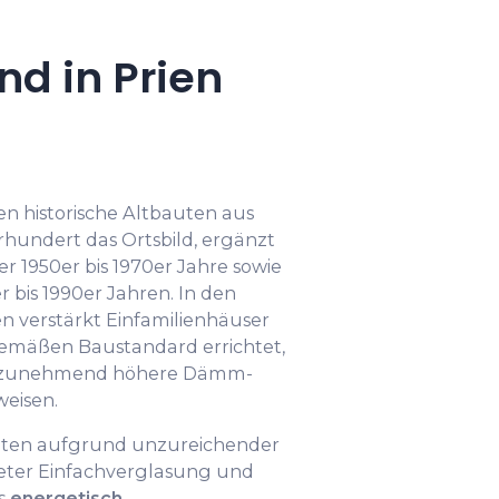
d in Prien
n historische Altbauten aus
rhundert das Ortsbild, ergänzt
 1950er bis 1970er Jahre sowie
bis 1990er Jahren. In den
n verstärkt Einfamilienhäuser
emäßen Baustandard errichtet,
 zunehmend höhere Dämm-
weisen.
lten aufgrund unzureichender
ter Einfachverglasung und
ls
energetisch