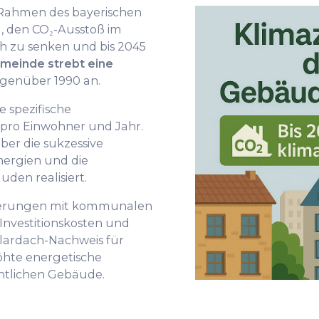
 Rahmen des bayerischen
, den CO₂-Ausstoß im
h zu senken und bis 2045
meinde strebt eine
genüber 1990 an.
e spezifische
₂ pro Einwohner und Jahr.
ber die sukzessive
ergien und die
den realisiert.
nierungen mit kommunalen
Investitionskosten und
olardach-Nachweis für
hte energetische
entlichen Gebäude.