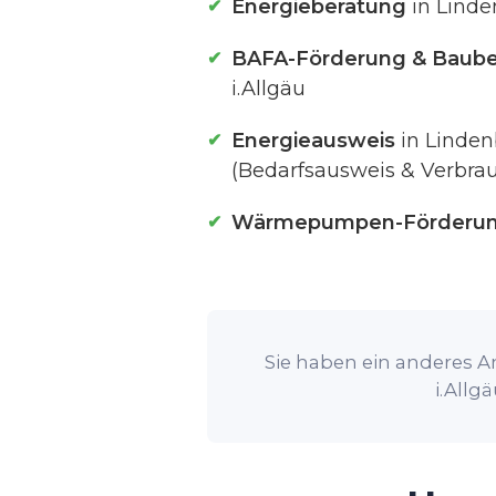
Energieberatung
in Linde
BAFA-Förderung & Baube
i.Allgäu
Energieausweis
in Linden
(Bedarfsausweis & Verbra
Wärmepumpen-Förderu
Sie haben ein anderes A
i.Allg