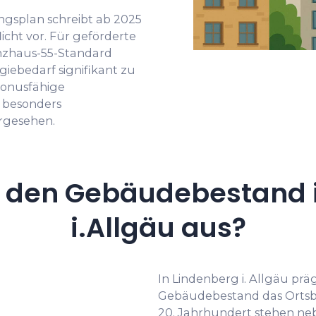
splan schreibt ab 2025
icht vor. Für geförderte
enzhaus-55-Standard
iebedarf signifikant zu
bonusfähige
 besonders
orgesehen.
 den Gebäudebestand 
i.Allgäu aus?
In Lindenberg i. Allgäu prä
Gebäudebestand das Ortsbi
20. Jahrhundert stehen ne