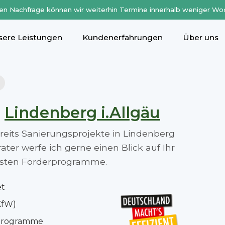
en Nachfrage können wir weiterhin Termine innerhalb weniger Wo
sere Leistungen
Kundenerfahrungen
Über uns
n
Lindenberg i.Allgäu
ereits Sanierungsprojekte in Lindenberg
ter werfe ich gerne einen Blick auf Ihr
besten Förderprogramme.
et
KfW)
rprogramme