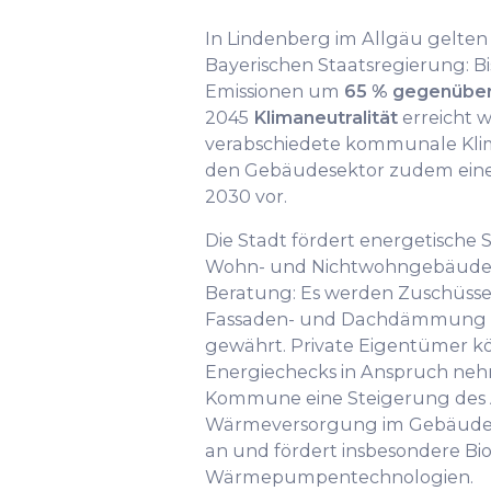
In Lindenberg im Allgäu gelten 
Bayerischen Staatsregierung: Bi
Emissionen um
65 % gegenüber
2045
Klimaneutralität
erreicht 
verabschiedete kommunale Klim
den Gebäudesektor zudem eine
2030 vor.
Die Stadt fördert energetische
Wohn- und Nichtwohngebäude 
Beratung: Es werden Zuschüsse 
Fassaden- und Dachdämmung s
gewährt. Private Eigentümer k
Energiechecks in Anspruch nehm
Kommune eine Steigerung des A
Wärmeversorgung im Gebäude
an und fördert insbesondere Bi
Wärmepumpentechnologien.