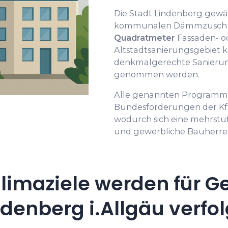
Die Stadt Lindenberg gewäh
kommunalen Dämmzuschus
Quadratmeter
Fassaden- 
Altstadtsanierungsgebiet 
denkmalgerechte Sanierun
genommen werden.
Alle genannten Programme
Bundesförderungen der Kf
wodurch sich eine mehrstufi
und gewerbliche Bauherren
limaziele werden für G
ndenberg i.Allgäu verfol