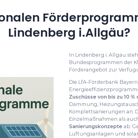
onalen Förderprogramm
Lindenberg i.Allgäu?
In Lindenberg i. Allgäu st
Bundesprogrammen der Kf
Förderangebot zur Verfüg
Die LfA-Förderbank Bayern
Energieeffizienzprogramms
Zuschüsse von bis zu 10 %
Dämmung, Heizungstausch
Komplettsanierungen an. D
Einzelmaßnahmen als auc
Sanierungskonzepte
ab. Ge
Lüftungsanlagen und sola