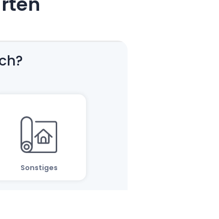
arten