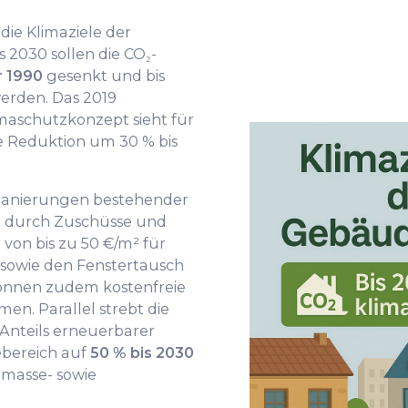
die Klimaziele der
s 2030 sollen die CO₂-
 1990
gesenkt und bis
werden. Das 2019
aschutzkonzept sieht für
 Reduktion um 30 % bis
 Sanierungen bestehender
durch Zuschüsse und
von bis zu 50 €/m² für
owie den Fenstertausch
önnen zudem kostenfreie
en. Parallel strebt die
nteils erneuerbarer
bereich auf
50 % bis 2030
omasse- sowie