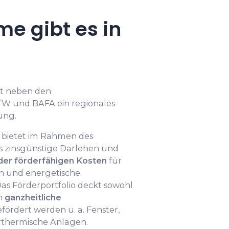
e gibt es in
eht neben den
W und BAFA ein regionales
ung.
 bietet im Rahmen des
 zinsgünstige Darlehen und
 der förderfähigen Kosten
für
 und energetische
as Förderportfolio deckt sowohl
h
ganzheitliche
fördert werden u. a. Fenster,
rthermische Anlagen.