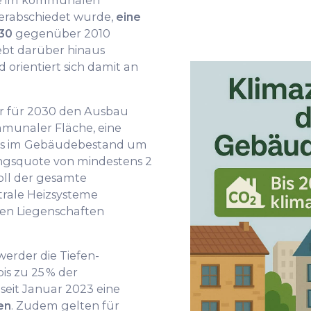
de im kommunalen
verabschiedet wurde,
eine
30
gegenüber 2010
ebt darüber hinaus
 orientiert sich damit an
er für 2030 den Ausbau
munaler Fläche, eine
hs im Gebäudebestand um
ungsquote von mindestens 2
soll der gesamte
rale Heizsysteme
en Liegenschaften
erder die Tiefen-
is zu 25 % der
 seit Januar 2023 eine
en
. Zudem gelten für