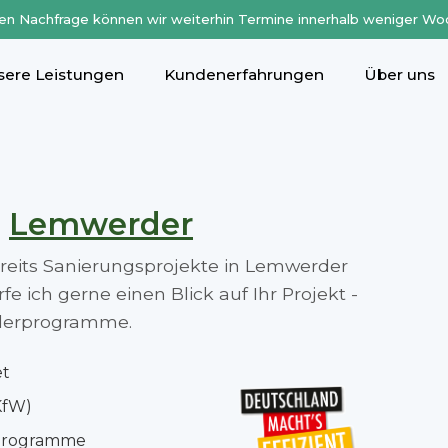
en Nachfrage können wir weiterhin Termine innerhalb weniger Wo
sere Leistungen
Kundenerfahrungen
Über uns
n
Lemwerder
bereits Sanierungsprojekte in Lemwerder
 ich gerne einen Blick auf Ihr Projekt -
rderprogramme.
et
KfW)
rprogramme