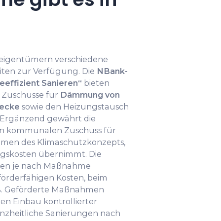
eigentümern verschiedene
iten zur Verfügung. Die
NBank-
effizient Sanieren“
bieten
 Zuschüsse für
Dämmung von
decke
sowie den Heizungstausch
 Ergänzend gewährt die
n kommunalen Zuschuss für
men des Klimaschutzkonzepts,
ngskosten übernimmt. Die
egen je nach Maßnahme
förderfähigen Kosten, beim
 %. Geförderte Maßnahmen
n Einbau kontrollierter
zheitliche Sanierungen nach