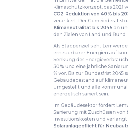
In Lemwerder hat die Gemein
Klimaschutzkonzept, das 2021 
CO2-Reduktion von 40 % bis 20
verankert. Der Gemeinderat str
Klimaneutralität bis 2045
an und
den Zielen von Land und Bund.
Als Etappenziel sieht Lemwerd
erneuerbarer Energien auf kom
Senkung des Energieverbrauc
30 % und eine jährliche Sanier
% vor. Bis zur Bundesfrist 2045 
Gebäudebestand auf klimaneut
umgestellt und alle kommunal
energetisch saniert sein.
Im Gebäudesektor fördert Lemw
Sanierung mit Zuschüssen von b
Investitionskosten und verlangt
Solaranlagepflicht für Neubaut