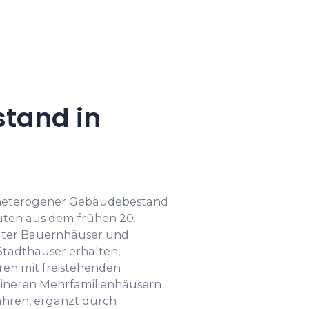
tand in
n heterogener Gebäudebestand
auten aus dem frühen 20.
alter Bauernhäuser und
tadthäuser erhalten,
en mit freistehenden
eineren Mehrfamilienhäusern
Jahren, ergänzt durch