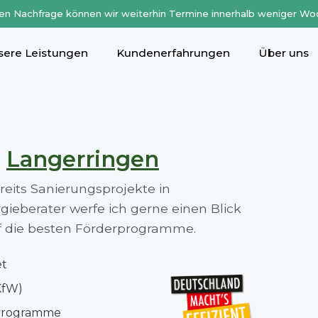
en Nachfrage können wir weiterhin Termine innerhalb weniger Wo
sere Leistungen
Kundenerfahrungen
Über uns
n
Langerringen
ereits Sanierungsprojekte in
ieberater werfe ich gerne einen Blick
auf die besten Förderprogramme.
et
KfW)
rprogramme