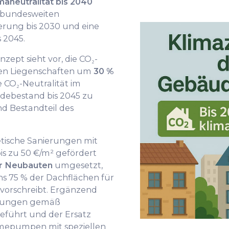
maneutralität bis 2040
e bundesweiten
erung bis 2030 und eine
s 2045.
pt sieht vor, die CO₂-
en Liegenschaften um
30 %
 CO₂-Neutralität im
bestand bis 2045 zu
nd Bestandteil des
ische Sanierungen mit
s zu 50 €/m² gefördert
für Neubauten
umgesetzt,
s 75 % der Dachflächen für
 vorschreibt. Ergänzend
nungen gemäß
führt und der Ersatz
rmepumpen mit speziellen