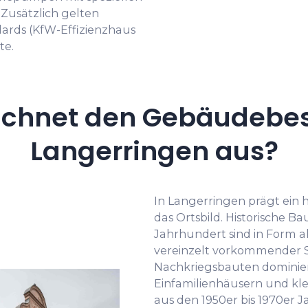
Zusätzlich gelten
dards (KfW-Effizienzhaus
te.
ichnet den Gebäudebes
Langerringen aus?
In Langerringen prägt ei
das Ortsbild. Historische B
Jahrhundert sind in Form 
vereinzelt vorkommender S
Nachkriegsbauten dominier
Einfamilienhäusern und kl
aus den 1950er bis 1970er 