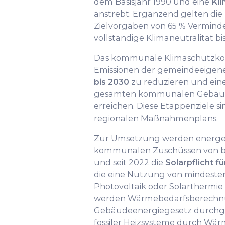
dem Basisjahr 1990 und eine
Kli
anstrebt. Ergänzend gelten di
Zielvorgaben von 65 % Vermind
vollständige Klimaneutralität bi
Das kommunale Klimaschutzkonze
Emissionen der gemeindeeigen
bis 2030
zu reduzieren und eine
gesamten kommunalen Gebäude
erreichen. Diese Etappenziele si
regionalen Maßnahmenplans.
Zur Umsetzung werden energet
kommunalen Zuschüssen von bi
und seit 2022 die
Solarpflicht 
die eine Nutzung von mindesten
Photovoltaik oder Solarthermie
werden Wärmebedarfsberech
Gebäudeenergiegesetz durchge
fossiler Heizsysteme durch Wä