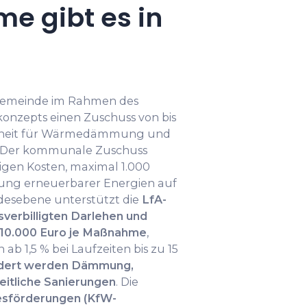
e gibt es in
e Gemeinde im Rahmen des
nzepts einen Zuschuss von bis
inheit für Wärmedämmung und
. Der kommunale Zuschuss
igen Kosten, maximal 1.000
dung erneuerbarer Energien auf
ndesebene unterstützt die
LfA-
verbilligten Darlehen und
 10.000 Euro je Maßnahme
,
 ab 1,5 % bei Laufzeiten bis zu 15
dert werden Dämmung,
itliche Sanierungen
. Die
esförderungen (KfW-