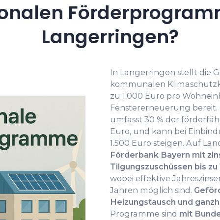
onalen Förderprogramm
Langerringen?
In Langerringen stellt di
kommunalen Klimaschutzko
zu 1.000 Euro pro Wohne
Fenstererneuerung bereit
umfasst 30 % der förderfäh
Euro, und kann bei Einbin
1.500 Euro steigen. Auf La
Förderbank Bayern mit zins
Tilgungszuschüssen bis zu
wobei effektive Jahreszinsen
Jahren möglich sind.
Geför
Heizungstausch und ganzhe
Programme sind
mit Bund