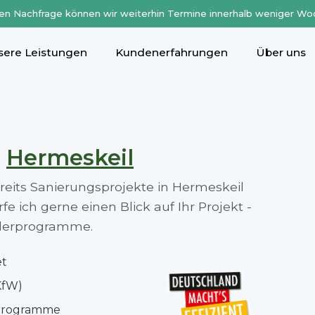
en Nachfrage können wir weiterhin Termine innerhalb weniger Wo
sere Leistungen
Kundenerfahrungen
Über uns
n
Hermeskeil
ereits Sanierungsprojekte in Hermeskeil
 ich gerne einen Blick auf Ihr Projekt -
rderprogramme.
et
KfW)
rprogramme