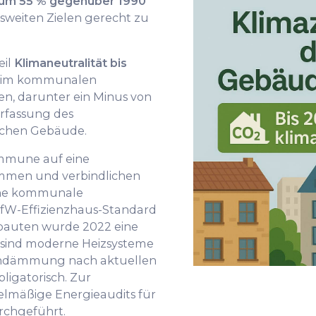
n um 55 % gegenüber 1990
sweiten Zielen gerecht zu
eil
Klimaneutralität bis
n im kommunalen
n, darunter ein Minus von
Erfassung des
lichen Gebäude.
ommune auf eine
mmen und verbindlichen
eine kommunale
fW-Effizienzhaus-Standard
bauten wurde 2022 eine
sind moderne Heizsysteme
hdämmung nach aktuellen
igatorisch. Zur
elmäßige Energieaudits für
chgeführt.