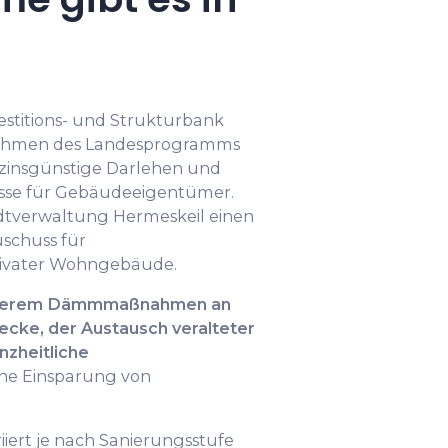
vestitions- und Strukturbank
 Rahmen des Landesprogramms
“ zinsgünstige Darlehen und
üsse für Gebäudeeigentümer.
adtverwaltung Hermeskeil einen
schuss für
ivater Wohngebäude.
anderem Dämmmaßnahmen an
ecke, der Austausch veralteter
zheitliche
eine Einsparung von
iiert je nach Sanierungsstufe