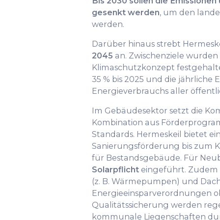
Bis 2030 sollen die Emissione
gesenkt werden
, um den lande
werden.
Darüber hinaus strebt Hermesk
2045
an. Zwischenziele wurde
Klimaschutzkonzept festgehalte
35 % bis 2025 und die jährliche 
Energieverbrauchs aller öffent
Im Gebäudesektor setzt die K
Kombination aus Förderprogra
Standards. Hermeskeil bietet 
Sanierungsförderung bis zum K
für Bestandsgebäude. Für Neu
Solarpflicht
eingeführt. Zudem 
(z. B. Wärmepumpen) und Dac
Energieeinsparverordnungen obl
Qualitätssicherung werden reg
kommunale Liegenschaften dur