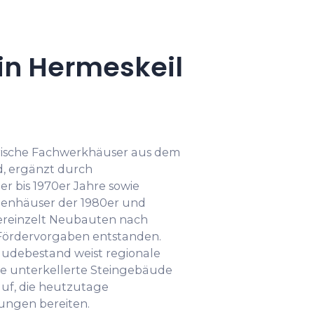
in Hermeskeil
orische Fachwerkhäuser aus dem
d, ergänzt durch
r bis 1970er Jahre sowie
henhäuser der 1980er und
 vereinzelt Neubauten nach
ördervorgaben entstanden.
äudebestand weist regionale
se unterkellerte Steingebäude
uf, die heutzutage
ungen bereiten.