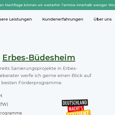
en Nachfrage können wir weiterhin Termine innerhalb weniger Wo
sere Leistungen
Kundenerfahrungen
Über uns
n
Erbes-Büdesheim
ereits Sanierungsprojekte in Erbes-
erater werfe ich gerne einen Blick auf
die besten Förderprogramme.
et
KfW)
rprogramme