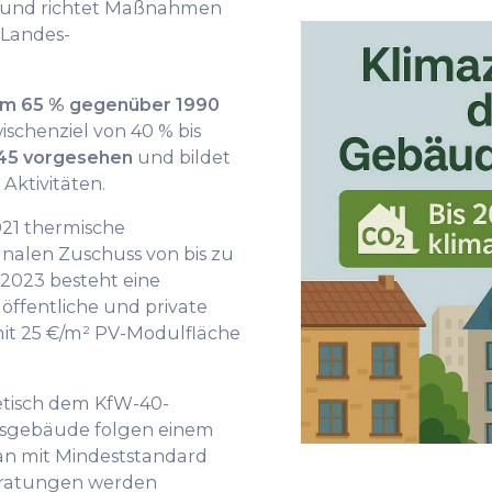
t und richtet Maßnahmen
 Landes-
 um 65 % gegenüber 1990
ischenziel von 40 % bis
2045 vorgesehen
und bildet
Aktivitäten.
021 thermische
alen Zuschuss von bis zu
t 2023 besteht eine
 öffentliche und private
mit 25 €/m² PV-Modulfläche
tisch dem KfW-40-
dsgebäude folgen einem
an mit Mindeststandard
ratungen werden