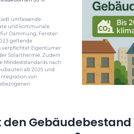
Stadt umfassende
vate und kommunale
 für Dämmung, Fenster-
2023 geltende
n
verpflichtet Eigentümer
oder Solarthermie. Zudem
he Mindeststandards nach
 Neubauten ab 2025 und
Integration von
ebezogenen
t den Gebäudebestand 