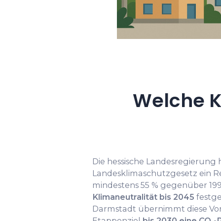
Welche K
Die hessische Landesregierung 
Landesklimaschutzgesetz ein Re
mindestens 55 % gegenüber 199
Klimaneutralität bis 2045
festge
Darmstadt übernimmt diese Vor
Etappenziel
bis 2030 eine CO₂-