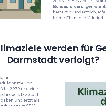
zentraler Bestandteil.
Kombi
Bundesförderungen wie B
besteht grundsätzlich, sof
beider Ebenen erfüllt sind.
limaziele werden für G
Darmstadt verfolgt?
hat im
duktionsziel von
0 bis 2030 und eine
schrieben. Die Stadt
gaben und setzt als
Reduktion um 55 %