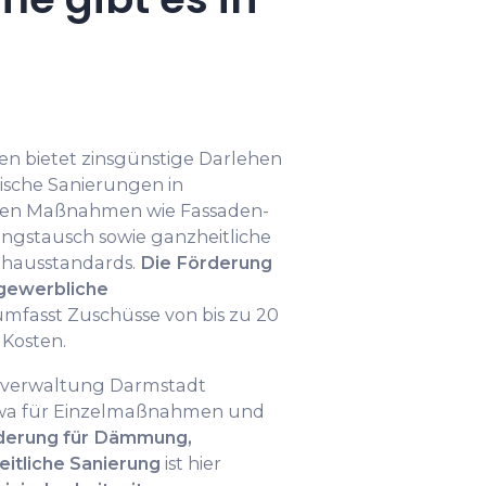
en bietet zinsgünstige Darlehen
ische Sanierungen in
den Maßnahmen wie Fassaden-
stausch sowie ganzheitliche
zhausstandards.
Die Förderung
d gewerbliche
mfasst Zuschüsse von bis zu 20
Kosten.
adtverwaltung Darmstadt
wa für Einzelmaßnahmen und
derung für Dämmung,
itliche Sanierung
ist hier