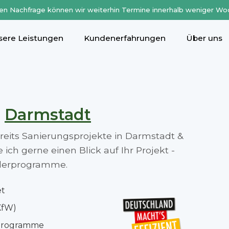
en Nachfrage können wir weiterhin Termine innerhalb weniger Wo
sere Leistungen
Kundenerfahrungen
Über uns
n
Darmstadt
ereits Sanierungsprojekte in Darmstadt &
ch gerne einen Blick auf Ihr Projekt -
rderprogramme.
et
KfW)
rprogramme