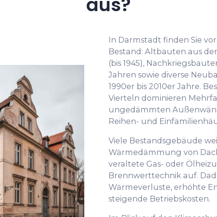
aus?
In Darmstadt finden Sie vor
Bestand: Altbauten aus der
(bis 1945), Nachkriegsbaute
Jahren sowie diverse Neub
1990er bis 2010er Jahre. Be
Vierteln dominieren Mehrfam
ungedämmten Außenwänden
Reihen- und Einfamilienhäu
Viele Bestandsgebäude we
Wärmedämmung von Dach, 
veraltete Gas- oder Ölhei
Brennwerttechnik auf. Da
Wärmeverluste, erhöhte E
steigende Betriebskosten.