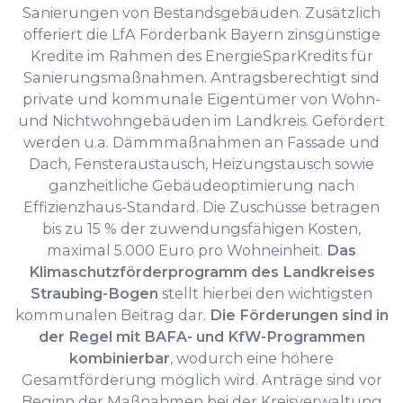
Sanierungen von Bestandsgebäuden. Zusätzlich
offeriert die LfA Förderbank Bayern zinsgünstige
Kredite im Rahmen des EnergieSparKredits für
Sanierungsmaßnahmen. Antragsberechtigt sind
private und kommunale Eigentümer von Wohn-
und Nichtwohngebäuden im Landkreis. Gefördert
werden u.a. Dämmmaßnahmen an Fassade und
Dach, Fensteraustausch, Heizungstausch sowie
ganzheitliche Gebäudeoptimierung nach
Effizienzhaus-Standard. Die Zuschüsse betragen
bis zu 15 % der zuwendungsfähigen Kosten,
maximal 5.000 Euro pro Wohneinheit.
Das
Klimaschutzförderprogramm des Landkreises
Straubing-Bogen
stellt hierbei den wichtigsten
kommunalen Beitrag dar.
Die Förderungen sind in
der Regel mit BAFA- und KfW-Programmen
kombinierbar
, wodurch eine höhere
Gesamtförderung möglich wird. Anträge sind vor
Beginn der Maßnahmen bei der Kreisverwaltung