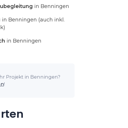
ubegleitung
in Benningen
g
in Benningen (auch inkl.
k)
ch
in Benningen
Ihr Projekt in Benningen?
an
!
arten