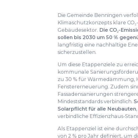
Die Gemeinde Benningen verfol
Klimaschutzkonzepts klare CO₂-
Gebäudesektor.
Die CO₂-Emiss
sollen bis 2030 um 50 % gegen
langfristig eine nachhaltige E
sicherzustellen.
Um diese Etappenziele zu erreich
kommunale Sanierungsförderun
zu 30 % für Wärmedämmung, 
Fenstererneuerung. Zudem sind
Fassadensanierungen strengere
Mindeststandards verbindlich.
S
Solarpflicht für alle Neubauten
verbindliche Effizienzhaus-Stan
Als Etappenziel ist eine durchsc
von 2 % pro Jahr definiert, um 