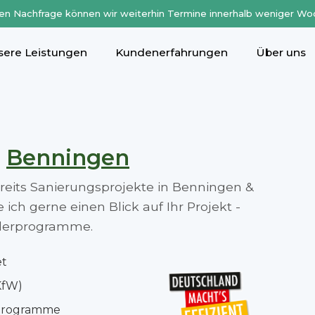
en Nachfrage können wir weiterhin Termine innerhalb weniger Wo
sere Leistungen
Kundenerfahrungen
Über uns
n
Benningen
ereits Sanierungsprojekte in Benningen &
ch gerne einen Blick auf Ihr Projekt -
rderprogramme.
et
KfW)
rprogramme