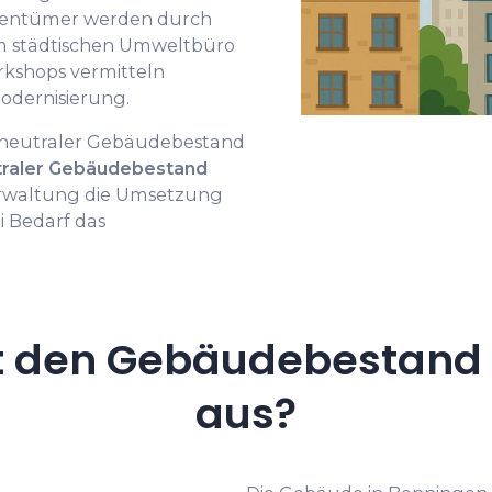
igentümer werden durch
im städtischen Umweltbüro
rkshops vermitteln
Modernisierung.
imaneutraler Gebäudebestand
utraler Gebäudebestand
verwaltung die Umsetzung
i Bedarf das
t den Gebäudebestand 
aus?