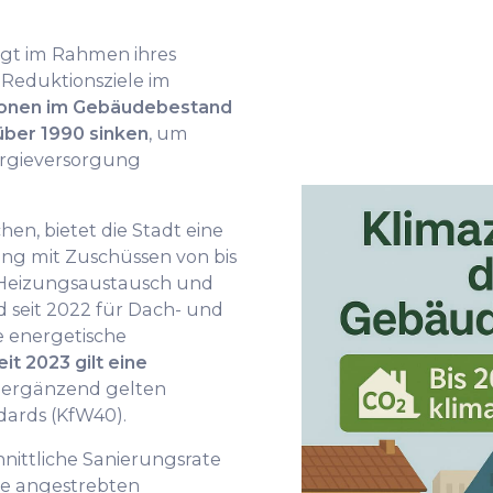
gt im Rahmen ihres
Reduktionsziele im
ionen im Gebäudebestand
über 1990 sinken
, um
nergieversorgung
en, bietet die Stadt eine
g mit Zuschüssen von bis
Heizungsaustausch und
 seit 2022 für Dach- und
 energetische
eit 2023 gilt eine
, ergänzend gelten
dards (KfW40).
hnittliche Sanierungsrate
die angestrebten