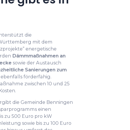
terstützt die
Württemberg mit dem
zprojekte” energetische
erden
Dämmmaßnahmen an
decke
sowie der Austausch
zheitliche Sanierungen zum
 ebenfalls förderfähig.
Maßnahme zwischen 10 und 25
Kosten.
gibt die Gemeinde Benningen
sparprogramms einen
is zu 500 Euro pro kW
eistung sowie bis zu 100 Euro